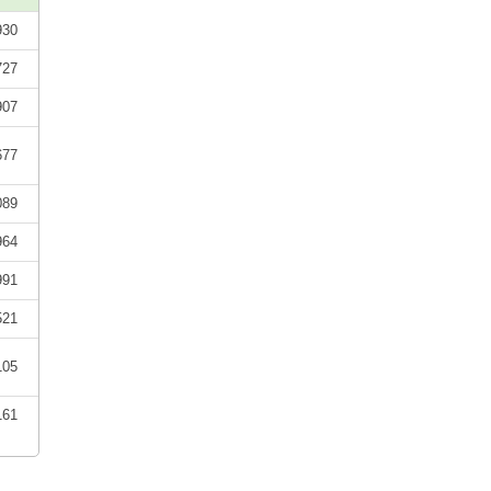
930
727
907
677
089
964
991
521
105
161