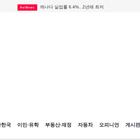
캐나다 실업률 6.4%...2년래 최저
HotNews
인기 치킨버거 리콜
HotNews
태국서 14세 중학생 총기난사...최소 8명 살해
HotNews
국세청 등 해킹 피해자 보상 청구 시작
HotNews
아동병원 직원 성범죄 혐의로 기소
HotNews
맨발로 누워있거나 냄새 풍기며 음식 먹고...
HotNews
미국 영주권 수속 한인, 공항서 체포돼
HotNews
"벌써 내년 여름이 기다려진다"
CultureSports
살사축제 총격 용의자 기소
HotNews
간한국
이민·유학
부동산·재정
자동차
오피니언
게시