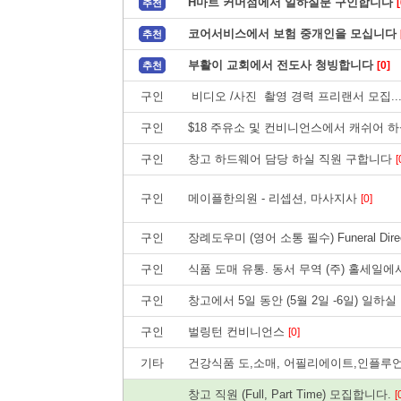
H마트 커머점에서 일하실분 구인합니다
[
추천
코어서비스에서 보험 중개인을 모십니다
추천
부활이 교회에서 전도사 청빙합니다
[0]
추천
구인
비디오 /사진 촬영 경력 프리랜서 모집..
구인
$18 주유소 및 컨비니언스에서 캐쉬어 하
구인
창고 하드웨어 담당 하실 직원 구합니다
[
구인
메이플한의원 - 리셉션, 마사지사
[0]
구인
장례도우미 (영어 소통 필수) Funeral Directo
구인
식품 도매 유통. 동서 무역 (주) 홀세일
구인
창고에서 5일 동안 (5월 2일 -6일) 일하
구인
벌링턴 컨비니언스
[0]
기타
건강식품 도,소매, 어필리에이트,인플루
창고 직원 (Full, Part Time) 모집합니다.
[