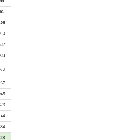
44
51
109
910
632
033
370
267
945
873
144
884
638