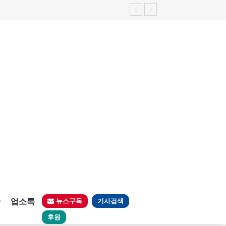
판
업소록
뉴스구독
기사검색
후원