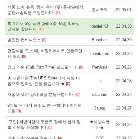
식품 도매 유통. 동서 무역 (주) 홀세일에서
동서무역
22.05.01
운전배송직을 모집합니다.
[0]
창고에서 5일 동안 (5월 2일 -6일) 일하실
daniel KJ
22.04.30
남자분 찾습니다.
[0]
벌링턴 컨비니언스
Busybee
22.04.30
[0]
건강식품 도,소매, 어필리에이트,인플루언
IonvitaInfo
22.04.28
서 모집
[0]
창고 직원 (Full, Part Time) 모집합니다.
PanAsia
22.04.28
[0]
★ 다운타운 The UPS Store에서 파트 타
liz
22.04.28
임으로 일하실 분을 찾습니다 ★
[0]
자동차 세차 같이 하실 분을구합니다.
cleanrim
22.04.28
[0]
9개월 된 아기 봐주실 분 구합니다-리치몬
Jsung
22.04.27
드힐
[0]
[구인] 세방여행사 토론토 점에서 함께 일
★세방여행
22.04.26
할 직원을 모집합니다
사★
[0]
같이 일할 직원분 찾습니다.
SCC
22.04.26
[0]