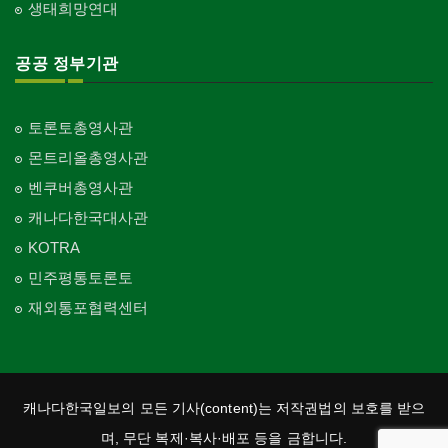
생태희망연대
공공 정부기관
토론토총영사관
몬트리올총영사관
벤쿠버총영사관
캐나다한국대사관
KOTRA
민주평통토론토
재외통포협력센터
캐나다한국일보의 모든 기사(content)는 저작권법의 보호를 받으
며, 무단 복제·복사·배포 등을 금합니다.