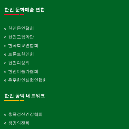
한인 문화예술 연합
한인문인협회
한인교향악단
한국학교연합회
토론토한인회
한인여성회
한인미술가협회
온주한인실협인협회
한인 공익 네트워크
홍푹정신건강협회
생명의전화