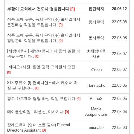
부활이 교회에서 전도사 청빙합니다
웹관리자
26.06.12
[0]
식품 도매 유통. 동서 무역 (주) 홀세일에서
동서무역
22.05.08
운전배송 직원을 모집합니다.
[0]
식품 도매 유통. 동서 무역 (주) 홀세일에서
동서무역
22.05.08
영업관리 직원을 모집합니다.
[0]
[세방여행사] 세방여행사에서 함께 일할 직
★세방여행
22.05.07
원을 구합니다 .
사★
[0]
비디오 /사진 촬영 경력 프리랜서 모집...
ZYoon
22.05.07
[0]
$18 주유소 및 컨비니언스에서 캐쉬어 하
HannaCho
22.05.06
실 분 구합니다.
[0]
창고 하드웨어 담당 하실 직원 구합니다
PrimeS
22.05.05
[0]
Maple
메이플한의원 - 리셉션, 마사지사
22.05.04
[0]
Acupuncture
장례도우미 (영어 소통 필수) Funeral
ericna99
22.05.03
Director's Assistant
[0]