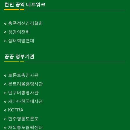
한인 공익 네트워크
홍푹정신건강협회
생명의전화
생태희망연대
공공 정부기관
토론토총영사관
몬트리올총영사관
벤쿠버총영사관
캐나다한국대사관
KOTRA
민주평통토론토
재외통포협력센터