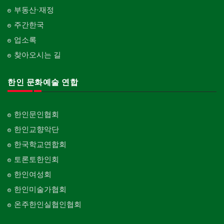
부동산·재정
주간한국
업소록
찾아오시는 길
한인 문화예술 연합
한인문인협회
한인교향악단
한국학교연합회
토론토한인회
한인여성회
한인미술가협회
온주한인실협인협회