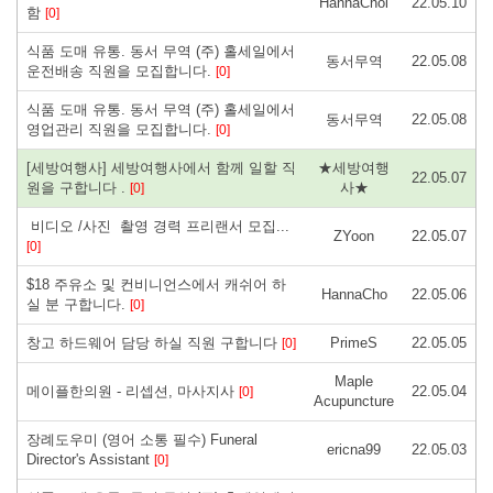
HannaChoi
22.05.10
함
[0]
식품 도매 유통. 동서 무역 (주) 홀세일에서
동서무역
22.05.08
운전배송 직원을 모집합니다.
[0]
식품 도매 유통. 동서 무역 (주) 홀세일에서
동서무역
22.05.08
영업관리 직원을 모집합니다.
[0]
[세방여행사] 세방여행사에서 함께 일할 직
★세방여행
22.05.07
원을 구합니다 .
사★
[0]
비디오 /사진 촬영 경력 프리랜서 모집...
ZYoon
22.05.07
[0]
$18 주유소 및 컨비니언스에서 캐쉬어 하
HannaCho
22.05.06
실 분 구합니다.
[0]
창고 하드웨어 담당 하실 직원 구합니다
PrimeS
22.05.05
[0]
Maple
메이플한의원 - 리셉션, 마사지사
22.05.04
[0]
Acupuncture
장례도우미 (영어 소통 필수) Funeral
ericna99
22.05.03
Director's Assistant
[0]