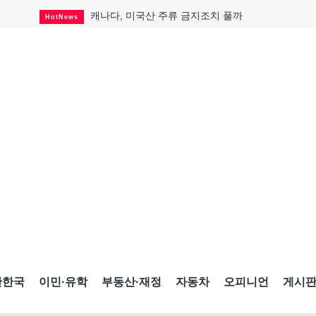
캐나다, 미국산 주류 금지조치 풀까
HotNews
"과도한 재산세 인상 억제"
HotNews
답 안 보이는 이란 전쟁
International
국세청 등 해킹 피해자 보상 청구 시작
HotNews
"美 정보기관, 독일 공항 폭발드론 러시아 소유 
International
성 접대하고, 유흥 주점서 공금 쓰고
HotNews
폭염에 다뉴브강 수위 낮아지자
International
구글과 메타가 발길 돌린 이유
Opinion
CNE에 한국의 맛과 멋 스며든다
HotNews
간한국
이민·유학
부동산·재정
자동차
오피니언
게시