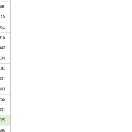
59
120
951
915
943
134
181
801
443
755
631
725
686