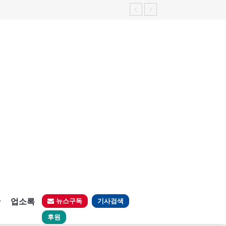
가능성 제기"
판
업소록
뉴스구독
기사검색
후원