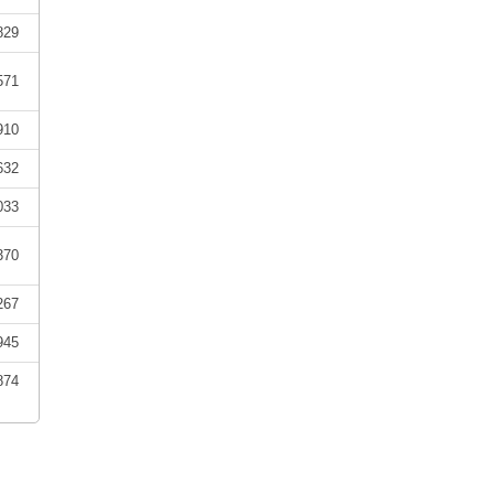
829
571
910
632
033
370
267
945
874