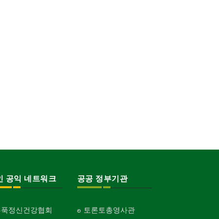
인 공익 네트워크
공공 정부기관
홍푹정신건강협회
토론토총영사관