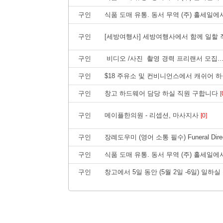
구인
식품 도매 유통. 동서 무역 (주) 홀세일
구인
[세방여행사] 세방여행사에서 함께 일할 
구인
비디오 /사진 촬영 경력 프리랜서 모집..
구인
$18 주유소 및 컨비니언스에서 캐쉬어 하
구인
창고 하드웨어 담당 하실 직원 구합니다
[
구인
메이플한의원 - 리셉션, 마사지사
[0]
구인
장례도우미 (영어 소통 필수) Funeral Directo
구인
식품 도매 유통. 동서 무역 (주) 홀세일
구인
창고에서 5일 동안 (5월 2일 -6일) 일하