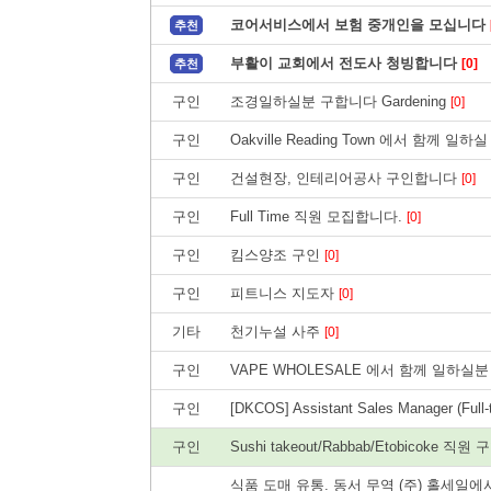
코어서비스에서 보험 중개인을 모십니다
추천
부활이 교회에서 전도사 청빙합니다
[0]
추천
구인
조경일하실분 구합니다 Gardening
[0]
구인
Oakville Reading Town 에서 함께 
구인
건설현장, 인테리어공사 구인합니다
[0]
구인
Full Time 직원 모집합니다.
[0]
구인
킴스양조 구인
[0]
구인
피트니스 지도자
[0]
기타
천기누설 사주
[0]
구인
VAPE WHOLESALE 에서 함께 일하실분 구합
구인
[DKCOS] Assistant Sales Manager (Full-
구인
Sushi takeout/Rabbab/Etobicoke 직원
식품 도매 유통. 동서 무역 (주) 홀세일