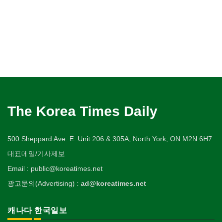
The Korea Times Daily
500 Sheppard Ave. E. Unit 206 & 305A, North York, ON M2N 6H7
대표메일/기사제보
Email : public@koreatimes.net
광고문의(Advertising) :
ad@koreatimes.net
캐나다 한국일보