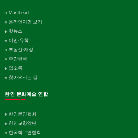
Masthead
온라인지면 보기
핫뉴스
이민·유학
부동산·재정
주간한국
업소록
찾아오시는 길
한인 문화예술 연합
한인문인협회
한인교향악단
한국학교연합회