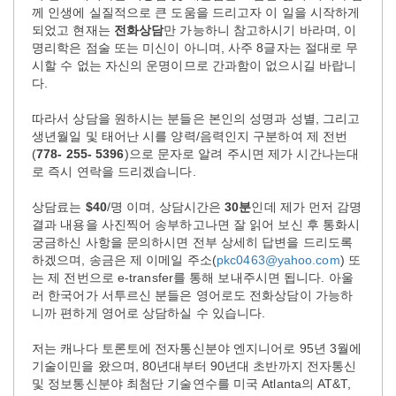
께
인생에
실질적으로
큰
도움을
드리고자
이
일을
시작하게
되었고 현재는
전화상담
만
가능하니
참고하시기
바라며
, 이
명리학은 점술 또는 미신이 아니며, 사주 8글자는 절대로 무
시할 수 없는 자신의 운명이므로 간과함이 없으시길 바랍니
다
.
따라서
상담을
원하시는
분들은
본인의
성명과 성별
, 그리고
생년월일
및
태어난
시를
양력
/
음력인지
구분하여
제
전번
(
778- 255- 5396
)
으로
문자로
알려
주시면
제가
시간나는대
로
즉시
연락을
드리겠습니다
.
상담료는
$40
/
명
이며
,
상담시간은
30
분
인데 제가 먼저 감명
결과 내용을 사진찍어 송부하고나면 잘 읽어 보신 후 통화시
궁금하신 사항을 문의하시면 전부 상세히 답변을 드리도록
하겠으며
,
송금은
제
이메일
주소
(
pkc0463@yahoo.com
)
또
는
제
전번으로
e-transfer
를
통해
보내주시면
됩니다
.
아울
러
한국어가
서투르신
분들은
영어로도
전화상담이
가능하
니까
편하게
영어로
상담하실
수
있습니다
.
저는
캐나다 토론토에
전자통신분야
엔지니어로
95
년
3
월에
기술이민을
왔으며
, 80
년대부터
90
년대
초반까지
전자통신
및
정보통신분야
최첨단
기술연수를
미국
Atlanta
의
AT&T,