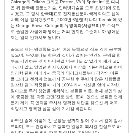
Chicago
의
Tellabs
그리고
Reston, VA
의
Sprint Int
’
l
로
다녀
온
뒤
한국에
광통신기술
,
인터넷기술을
모두
초창기에
도입
시켰고
,
그
당시
한국대표로
전자통신분야
국제회의도
십여
차례
이상
참석했었으며
, 2000
년
6
월엔
캐나다
Toronto
에
있
는
George Brown College
의
유명학과
(
서양요리
)
도
수석으
로
졸업한
사람이라
영어는
거의
현지인
수준이니까
영어문
제는
염려
안하셔도
됩니다
.
끝으로
저는
명리학을
15
년
이상
독학으로
심도
깊게
공부하
였으며
,
무엇보다도
학문의
깊이가
없이는
인간의
운명을
함
부로
감명하는
것이
아니란걸
너무나도
잘
알기에
제가
고
1
때까지
알고
있었던
한자
6,000
자
이상을
기본바탕으로
하여
명리학
관련
여러가지
중국의
명리고서들부터
각각의
이론
들
그리고
전생과
업보까지
공부한
후
주변의
많은
사람들을
임상한
결과
적중률이
거의
100%
라서
자신을
얻어
시작한
일이므로
특히
창업을
계획하신
분들을
비롯
,
현재
본인의
삶
에
궁금한
점
,
각종
고민(진로 방향 등)이
있으신
분들은
언제
든지
제게
꼭
연락을 주셔서 명확한 해답을 찾으신 뒤
더욱
희망차고 행복한 삶을 살아 가시길 바랍니다
.
바쁘신
중에
이렇게
긴
문장을
끝까지
읽어
주셔서
깊이
감사
드리며
,
모두
건강하시고
행복한
일상이
되시길
진심으로
바
랍니다
.
오늘도
멋진
하루
되십시요
.
고맙습니다
.