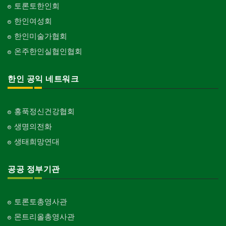
토론토한인회
한인여성회
한인미술가협회
온주한인실협인협회
한인 공익 네트워크
홍푹정신건강협회
생명의전화
생태희망연대
공공 정부기관
토론토총영사관
몬트리올총영사관