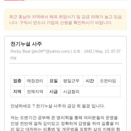
최근 동남아 지역에서 해외 취업사기 및 감금 피해가 늘고 있습
니다. 구직시 반드시 기업의 신원을 확인하시기 바랍니다.
천기누설 사주
Rocky Bear (pkc04**@yahoo.com) | 조회 : 1442 | May, 13, 07:37
PM
업종
매장관리
요일
평일근무
시간
오전타임
지역
전체지역
시급
시급협의
안녕하세요
?
천기누설
사주의
금강
최
필경
입니다
.
저는
오랜기간
공부해
온
명리학을
통해
여러분들의
운명을
인생
전반에
걸쳐
깊이있고
정확하게
감명을
하여
길흉을
미
리
알고
대처하는
피흉법
및
개운법을
포함한
삶의
지혜와
함