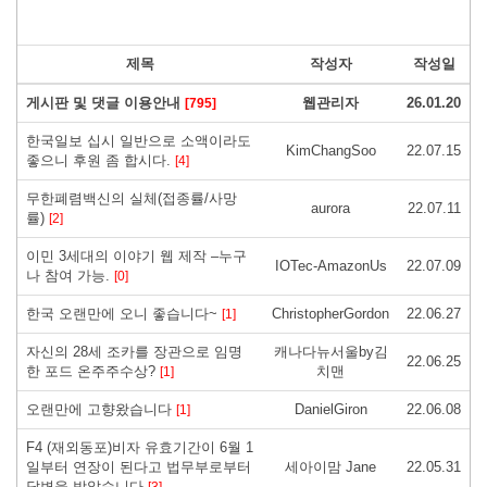
제목
작성자
작성일
게시판 및 댓글 이용안내
웹관리자
26.01.20
[795]
한국일보 십시 일반으로 소액이라도
KimChangSoo
22.07.15
좋으니 후원 좀 합시다.
[4]
무한폐렴백신의 실체(접종률/사망
aurora
22.07.11
률)
[2]
이민 3세대의 이야기 웹 제작 –누구
IOTec-AmazonUs
22.07.09
나 참여 가능.
[0]
한국 오랜만에 오니 좋습니다~
ChristopherGordon
22.06.27
[1]
자신의 28세 조카를 장관으로 임명
캐나다뉴서울by김
22.06.25
한 포드 온주주수상?
치맨
[1]
오랜만에 고향왔습니다
DanielGiron
22.06.08
[1]
F4 (재외동포)비자 유효기간이 6월 1
일부터 연장이 된다고 법무부로부터
세아이맘 Jane
22.05.31
답변을 받았습니다
[3]