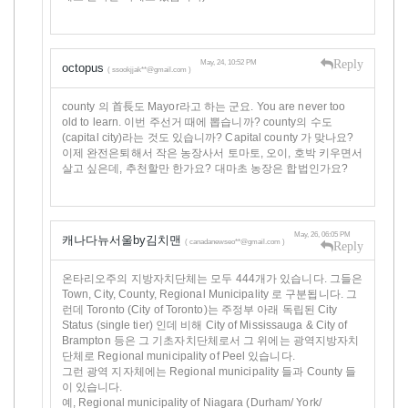
Reply
May, 24, 10:52 PM
octopus
( ssookjjak**@gmail.com )
county 의 首長도 Mayor라고 하는 군요. You are never too
old to learn. 이번 주선거 때에 뽑습니까? county의 수도
(capital city)라는 것도 있습니까? Capital county 가 맞나요?
이제 완전은퇴해서 작은 농장사서 토마토, 오이, 호박 키우면서
살고 싶은데, 추천할만 한가요? 대마초 농장은 합법인가요?
May, 26, 06:05 PM
캐나다뉴서울by김치맨
( canadanewseo**@gmail.com )
Reply
온타리오주의 지방자치단체는 모두 444개가 있습니다. 그들은
Town, City, County, Regional Municipality 로 구분됩니다. 그
런데 Toronto (City of Toronto)는 주정부 아래 독립된 City
Status (single tier) 인데 비해 City of Mississauga & City of
Brampton 등은 그 기초자치단체로서 그 위에는 광역지방자치
단체로 Regional municipality of Peel 있습니다.
그런 광역 지자체에는 Regional municipality 들과 County 들
이 있습니다.
예, Regional municipality of Niagara (Durham/ York/