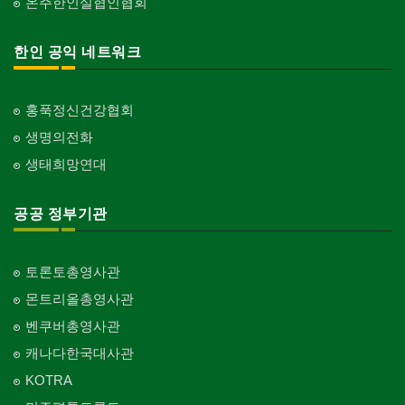
온주한인실협인협회
한인 공익 네트워크
홍푹정신건강협회
생명의전화
생태희망연대
공공 정부기관
토론토총영사관
몬트리올총영사관
벤쿠버총영사관
캐나다한국대사관
KOTRA