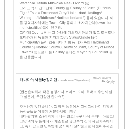
Waterloo/ Halton/ Muskoka/ Peel/ Oxford 등)
그리고 역시 광역단체 County 는 County of Bruce (Dufferin/
Elgin/ Essex/ Frontenac/ Grey/ Haliburton/ Hastings/
Wellington/ Middlesex/ Northumberland/ ) 등이 있습니다. 이
들 광역지자체에는 Town, City 등의 기초자치단체(lower-tier
municipalities)들이 있구요.
그런데! County 에는 그 아래에 기초자치단체가 없고 토론토나
오타와처럼 독립된 지자체(Cuty Status/Single tier)
Municipality) 들이 있습니다. 저희 동네가 속한 Haldimand
County 와 Norfolk County, County of Brant, County of Prince
Edward) 등으로 이들 County 들에선 Mayor 와 Councillor 들
을 선출합니다.
May, 26, 06:15 PM
캐나다뉴서울by김치맨
( canadanewseo**@gmail.com )
Reply
(완전은퇴해서 작은 농장사서 토마토, 오이, 호박 키우면서 살
고 싶은데, 추천할만 한가요?)
추천하지 않겠습니다. 그 작은 농장에서 고생고생하며 키워낸
농산물들을 어떻게 처분하시렵니까?
내다 팔기엔 소량! 먹자니 너무 많고! 누구 나눠 주자니 아깝고!
그냥 댁의 뒤뜰에다가. 채소별로 몇그루씩 심어 자급자족하시
고, 혹시 남으면 단톡방에 공지해서 선착순으로 나눔해주시면