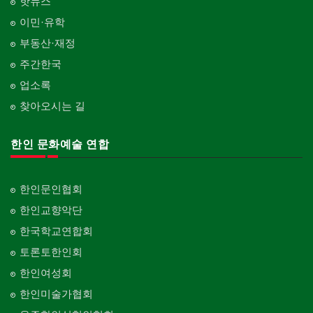
핫뉴스
이민·유학
부동산·재정
주간한국
업소록
찾아오시는 길
한인 문화예술 연합
한인문인협회
한인교향악단
한국학교연합회
토론토한인회
한인여성회
한인미술가협회