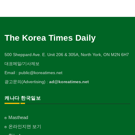
The Korea Times Daily
500 Sheppard Ave. E. Unit 206 & 305A, North York, ON M2N 6H7
대표메일/기사제보
Email : public@koreatimes.net
광고문의(Advertising) :
ad@koreatimes.net
캐나다 한국일보
Masthead
온라인지면 보기