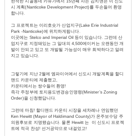
한적한 시골동네 카유가에서 15년째 사는 김치맨은 이 신도
시 계획(Nanticoke Development Project)를 두손들어 환영
합니다.
그 프로젝트는 이리호숫가 산업지구(Lake Erie Industrial
Park -Nanticoke)에 위치하게됩니다.
이곳에는 Stelco and Imperial Oil 등이 있습니다. 그런데 산
업지구로 지정돼있는 그 일대의 4,500에이커는 오랜동안 개
발이 안되고 있고 또 개발될 가능성이 매우 희박하다고 알려
지고 있습니다.
그렇기에 지난 2월에 엠파이어에서 신도시 개발계획을 할디
맨드 카운티에 제출했고,
카운티에서는 쌍수들어 환영!
즉각 주정부에 토지용도변경승인명령(Minister’s Zoning
Order)을 신청했답니다.
그런데 마침! 할디맨드 카운티 시장을 세차례나 연임했던
Ken Hewitt (Mayor of Haldimand County)가 온주보수당 주
의원후보로 지명됐습니다. 물론 Hewitt 는 이 신도시 프로젝
트에 적극 찬성! 선거공약으로 내걸었고!