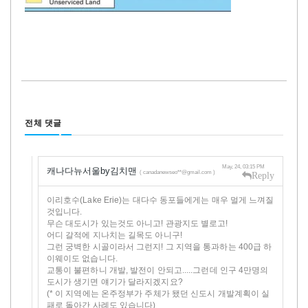
전체 댓글
May, 24, 03:15 PM
캐나다뉴서울by김치맨
( canadanewseo**@gmail.com )
Reply
이리호수(Lake Erie)는 대다수 동포들에게는 매우 멀게 느껴질
것입니다.
무슨 대도시가 있는것도 아니고! 관광지도 별로고!
어디 갈적에 지나치는 길목도 아니구!
그런 궁벽한 시골이라서 그런지! 그 지역을 통과하는 400급 하
이웨이도 없습니다.
교통이 불편하니 개발, 발전이 안되고.....그런데 인구 4만명의
도시가 생기면 얘기가 달라지겠지요?
(* 이 지역에는 온주정부가 주체가 됐던 신도시 개발계획이 실
패로 돌아간 사례도 있습니다)