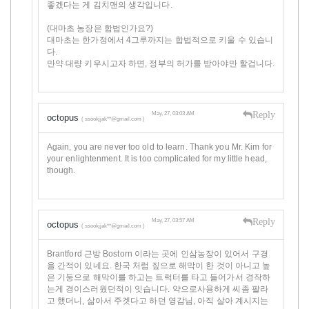
좋겠다는 게 김치맨의 생각입니다.
(대마초 농장은 합법인가요?)
대마초는 한가정에서 4그루까지는 합법적으로 키울 수 있습니
다.
만약 대량 키우시고자 하면, 정부의 허가를 받아야만 할겁니다.
Reply
May, 27, 03:03 AM
octopus
( ssookjjak**@gmail.com )
Again, you are never too old to learn. Thank you Mr. Kim for
your enlightenment. It is too complicated for my little head,
though.
Reply
May, 27, 03:57 AM
octopus
( ssookjjak**@gmail.com )
Brantford 근방 Bostorn 이라는 곳에 인삼농장이 있어서 구경
을 간적이 있네요. 한국 처럼 짚으로 해막이 한 것이 아니고 높
은 기둥으로 해막이를 하고는 트럭터를 타고 들어가서 경작하
는게 경이스러웠던적이 잇습니다. 약으로사용하게 씨좀 팔라
고 했더니, 삶아서 주겟다고 하던 영감님, 아직 살아 계시지는