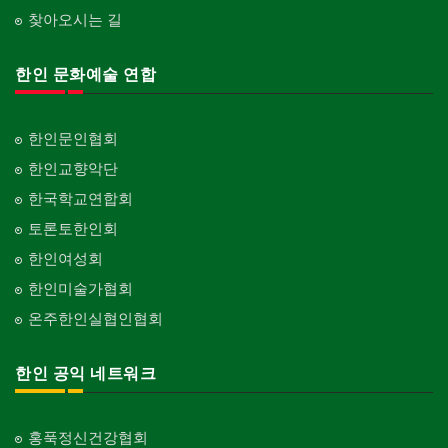
찾아오시는 길
한인 문화예술 연합
한인문인협회
한인교향악단
한국학교연합회
토론토한인회
한인여성회
한인미술가협회
온주한인실협인협회
한인 공익 네트워크
홍푹정신건강협회