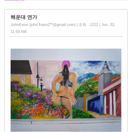
해운대 연가
JohnKwon (john.kwon2**@gmail.com) | 조회 : 1222 | Jun, 03,
11:59 AM