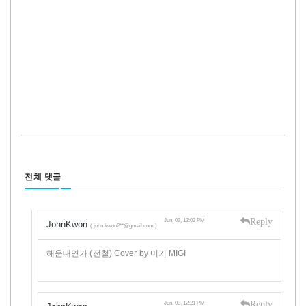
전체 댓글
Reply
Jun, 03, 12:03 PM
JohnKwon
( john.kwon2**@gmail.com )
해운대연가 (전철) Cover by 미기 MIGI
Reply
Jun, 03, 12:21 PM