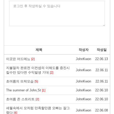
로그인 후 작성하실 수 있습니다
제목
작성자
작성일
이곳은 어드메뇨
JohnKwon
22.06.13
[2]
지불절차 완료전 이컨셉의 이해도를 증진시
JohnKwon
22.06.11
킬수만 있다면 수익발생 기대
[2]
초여름의 뜨락모습
JohnKwon
22.06.11
[5]
The summer of John,St
JohnKwon
22.06.10
[1]
초여름 존 스트리트
JohnKwon
22.06.10
[2]
세월속에서 모처럼 만족할만큼 오빠는 잘그
JohnKwon
22.06.08
렸다
[4]