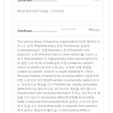
JohnKwon
( john.kwon2**@gmail.com )
[부산] 해운대연가(전철 - 가사자막)
Reply
Jun, 04, 07:39 AM
JohnKwon
( john.kwon2**@gmail.com )
The various forms of business organization다양한 형태의 비
즈니스 조직 Proprietorship소유권 Partnership 동업자
Corporation법인, 조합Owner(s)소유자Proprietor-one
owner1인 소유자Partners-two or more owners둘 이상의 소
유자 Shareholders-주주들generally many owners일반적으
로 많은 소유자Life of entity실체 수명 Limited by owner's
choice or death소유자의 선택 또는 사망에 의해 제한됨
Limited by owners' choices or death Indefinite무기한의
Personal liability of owner(s) for business debts 사업채무에
대한 소유자의 개인책임Proprietor is personally liable소유자
는 개인적으로 책임을 진다 Partners are usually personally
liable파트너는 일반적으로 개인적으로 책임을 져야 합니다
Shareholders are not personally liable 주주는 개인적으로 책
임을 지지 않는다 Accounting status회계현황 Accounting
entity is seperate from proprietor회계 실체는 소유자와 분리
되어 있습니다. Accounting entity is separate from partners
회계 실체는 동업자와 별개 입니다Accounting entity is