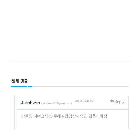
전체 댓글
Reply
Jun, 16, 09:19 PM
JohnKwon
( john.kwon2**@gmail.com )
방주연 디너쇼영상 주해실업영상사업단 김용식회장