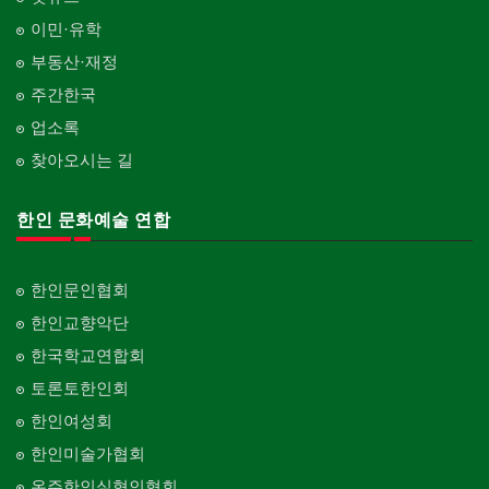
이민·유학
부동산·재정
주간한국
업소록
찾아오시는 길
한인 문화예술 연합
한인문인협회
한인교향악단
한국학교연합회
토론토한인회
한인여성회
한인미술가협회
온주한인실협인협회