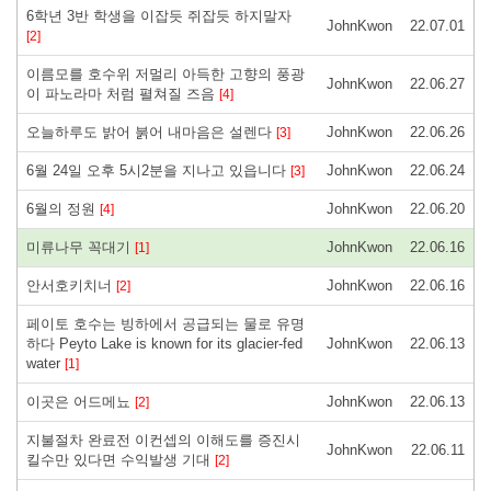
6학년 3반 학생을 이잡듯 쥐잡듯 하지말자
JohnKwon
22.07.01
[2]
이름모를 호수위 저멀리 아득한 고향의 풍광
JohnKwon
22.06.27
이 파노라마 처럼 펼쳐질 즈음
[4]
오늘하루도 밝어 붉어 내마음은 설렌다
JohnKwon
22.06.26
[3]
6월 24일 오후 5시2분을 지나고 있읍니다
JohnKwon
22.06.24
[3]
6월의 정원
JohnKwon
22.06.20
[4]
미류나무 꼭대기
JohnKwon
22.06.16
[1]
안서호키치너
JohnKwon
22.06.16
[2]
페이토 호수는 빙하에서 공급되는 물로 유명
하다 Peyto Lake is known for its glacier-fed
JohnKwon
22.06.13
water
[1]
이곳은 어드메뇨
JohnKwon
22.06.13
[2]
지불절차 완료전 이컨셉의 이해도를 증진시
JohnKwon
22.06.11
킬수만 있다면 수익발생 기대
[2]