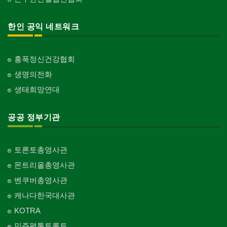
한인 공익 네트워크
홍푹정신건강협회
생명의전화
생태희망연대
공공 정부기관
토론토총영사관
몬트리올총영사관
벤쿠버총영사관
캐나다한국대사관
KOTRA
민주평통토론토