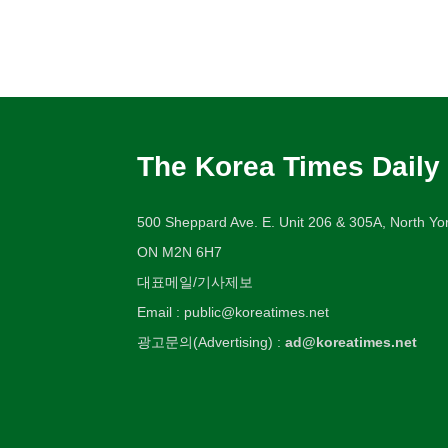
The Korea Times Daily
500 Sheppard Ave. E. Unit 206 & 305A, North Yor
ON M2N 6H7
대표메일/기사제보
Email : public@koreatimes.net
광고문의(Advertising) :
ad@koreatimes.net