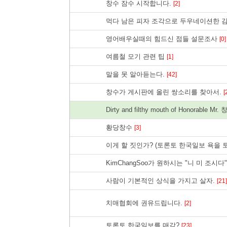
창수 잠수 시작합니다.
[2]
먹다 남은 피자 조각으로 두우네이션한 
영어배우실때의 힘드신 점들 설문조사
[0]
여름철 모기 관련 팁
[1]
말을 못 알아듣는다.
[42]
창수가 게시판에 올린 쌍소리를 찾아서.
[
Dirty and filthy mouth of Honorable Mr.
황당창수
[3]
이게 할 짓인가? (토론토 한국일보 욕을
KimChangSoo가 원하시는 "니 미 조시다
사람이 기본적인 상식을 가지고 살자.
[21]
치매협회에 권유드립니다.
[2]
토론토 한국일보를 매각?
[23]