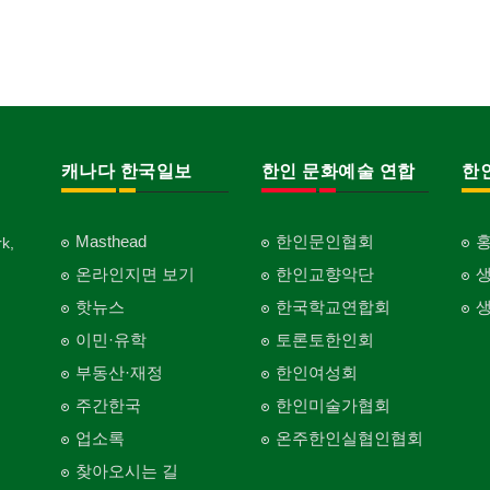
캐나다 한국일보
한인 문화예술 연합
한
Masthead
한인문인협회
k,
온라인지면 보기
한인교향악단
핫뉴스
한국학교연합회
이민·유학
토론토한인회
부동산·재정
한인여성회
주간한국
한인미술가협회
업소록
온주한인실협인협회
찾아오시는 길