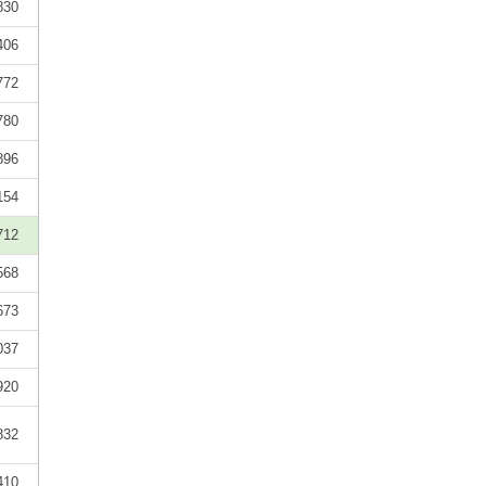
830
406
772
780
896
154
712
568
673
037
920
832
410