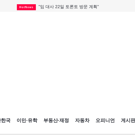
"임 대사 22일 토론토 방문 계획"
HotNews
캐나다 관광업, 올여름 기록적 호황
HotNews
온타리오 3곳 보궐선거 확정
HotNews
캐나다·미국 교역 20억 불 감소
HotNews
온타리오 공공기관 8곳 감사
HotNews
국내 신차 판매 2개월 연속 증가
Car
토론토 임대주택 5,600가구 공급
HotNews
"음향 시스템 필요한가요?"
HotNews
자매 작가, 장애인 재활캠프서 특별한 재능기부
HotNews
간한국
이민·유학
부동산·재정
자동차
오피니언
게시