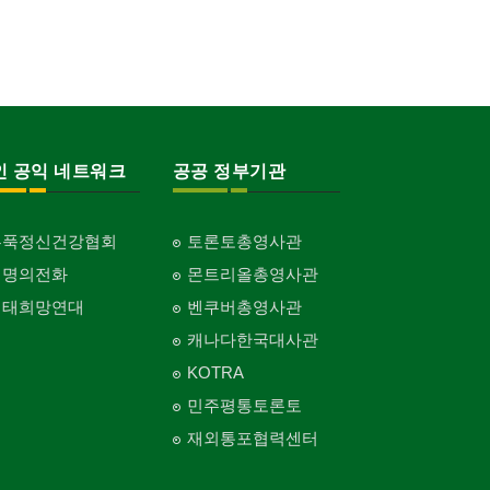
인 공익 네트워크
공공 정부기관
홍푹정신건강협회
토론토총영사관
생명의전화
몬트리올총영사관
생태희망연대
벤쿠버총영사관
캐나다한국대사관
KOTRA
민주평통토론토
재외통포협력센터