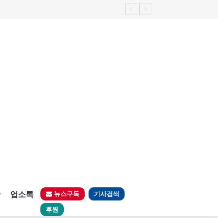
판
업소록
뉴스구독
기사검색
후원