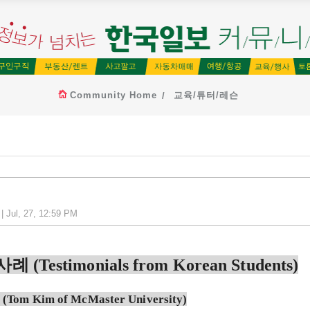
Community Home
교육/튜터/레슨
 Jul, 27, 12:59 PM
공사례
(Testimonials from Korean Students)
기
(Tom Kim of McMaster University)