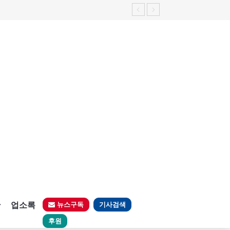
판
업소록
뉴스구독
기사검색
후원