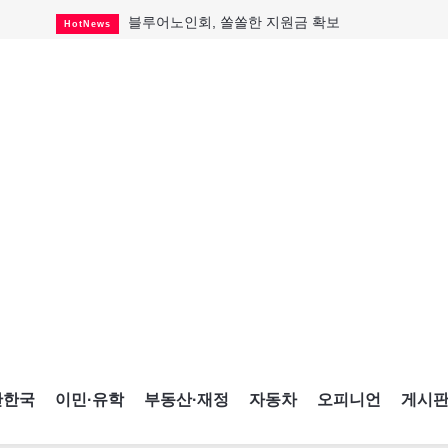
블루어노인회, 쏠쏠한 지원금 확보
HotNews
캐나다인 33% "생활비 부담에 보험 축소"
HotNews
"마약 범죄에 연루됐으니 돈 보내라"
HotNews
토론토 살사축제 총격 용의자 체포
HotNews
세계 10대 구조물서 내려오는 CN타워
CultureSports
이민자의 삶을 문학적 이야기로
CultureSports
미 총영사관 총격 용의자 2명 체포
HotNews
캐나다 공룡 화석, 주화로 탄생
CultureSports
"벌써 내년 여름이 기다려진다"
CultureSports
간한국
이민·유학
부동산·재정
자동차
오피니언
게시