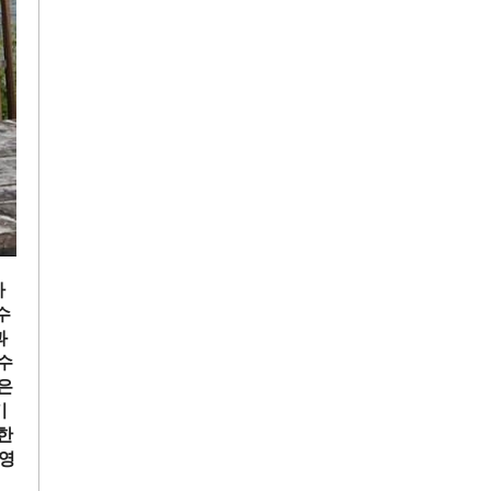
아
수
과
수
은
기
한
 영