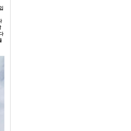
)입
다
작
다
울