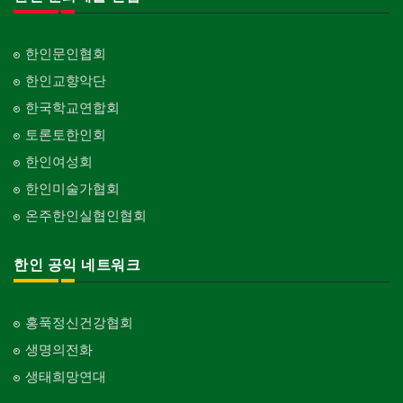
한인문인협회
한인교향악단
한국학교연합회
토론토한인회
한인여성회
한인미술가협회
온주한인실협인협회
한인 공익 네트워크
홍푹정신건강협회
생명의전화
생태희망연대