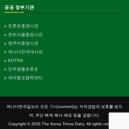
공공 정부기관
토론토총영사관
몬트리올총영사관
벤쿠버총영사관
캐나다한국대사관
KOTRA
민주평통토론토
재외통포협력센터
캐나다한국일보의 모든 기사(content)는 저작권법의 보호를 받으
며, 무단 복제·복사·배포 등을 금합니다.
Copyright © 2026 The Korea Times Dairy. All rights reserved.