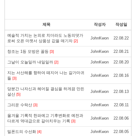
제목
작성자
작성일
예술적 가치는 논외로 치더라도 노동의댓가
JohnKwon
22.08.22
로써 오픈 마켓서 상품성 값을 매기자
[2]
창조는 1등 모방은 꼴등
JohnKwon
22.08.21
[3]
그날이 오늘일까 내일일까
JohnKwon
22.08.20
[2]
지는 서산해를 향하여 떼지어 나는 갈가마귀
JohnKwon
22.08.16
들
[3]
당분간 나자신과 헤어질 결심을 하게끔 만든
JohnKwon
22.08.13
설산
[5]
그리운 수락산
JohnKwon
22.08.11
[3]
올겨울 기록적 한파예고 기후변화로 예전과
JohnKwon
22.08.06
다르게 역대급으로 갈아치우는 기록
[3]
밀폰드의 수선화
JohnKwon
22.08.05
[4]