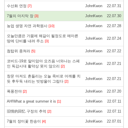
수선화 연정
JohnKwon
22.07.31
[7]
7월의 마지막 장
JohnKwon
22.07.30
[3]
농업 생명 자연 과학원사
JohnKwon
22.07.28
[10]
오늘만큼은 가뭄에 해갈이 될정도로 메마른
JohnKwon
22.07.24
땅에 단비를 내려 주소
[3]
첨탑위 종쳐라
JohnKwon
22.07.22
[5]
코비드-19로 말미암아 요즈음 너와나는 스페
JohnKwon
22.07.21
인 독감시대 활약상 못지 않으리
[2]
창문 마져도 흔들리는 오늘 죽비로 어깨를 치
JohnKwon
22.07.21
듯 후두둑 내리는 빗방울이 그립다
[2]
폭풍전야
JohnKwon
22.07.20
[2]
AH!What a great summer it is
JohnKwon
22.07.11
[1]
旧情的回忆 구정의 추억
JohnKwon
22.07.11
[2]
7월의 장미꽃 한송이
JohnKwon
22.07.01
[4]