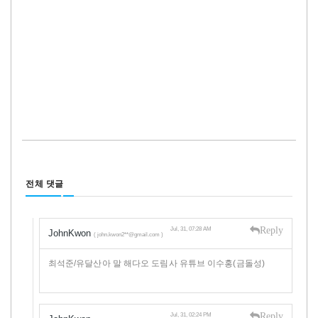
전체 댓글
Reply
Jul, 31, 07:28 AM
JohnKwon
( john.kwon2**@gmail.com )
최석준/유달산아 말 해다오 도림사 유튜브 이수홍(금돌성)
Reply
Jul, 31, 02:24 PM