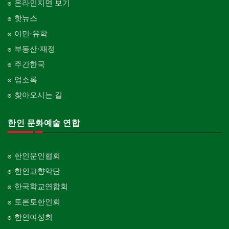
온라인지면 보기
핫뉴스
이민·유학
부동산·재정
주간한국
업소록
찾아오시는 길
한인 문화예술 연합
한인문인협회
한인교향악단
한국학교연합회
토론토한인회
한인여성회