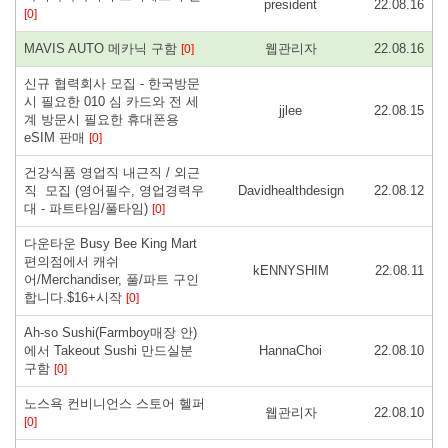
president
22.08.16
[0]
MAVIS AUTO 메카닉 구함
웹관리자
22.08.16
[0]
신규 협력회사 모집 - 한국방문
시 필요한 010 심 카드와 전 세
jjlee
22.08.15
계 방문시 필요한 휴대폰용
eSIM 판매
[0]
건강식품 영업직 내근직 / 외근
직 모집 (영어필수, 영업경력우
Davidhealthdesign
22.08.12
대 - 파트타임/풀타임)
[0]
다운타운 Busy Bee King Mart
편의점에서 캐쉬
kENNYSHIM
22.08.11
어/Merchandiser, 풀/파트 구인
합니다.$16+시작
[0]
Ah-so Sushi(Farmboy매장 안)
에서 Takeout Sushi 만드실분
HannaChoi
22.08.10
구함
[0]
노스욕 컨비니언스 스토어 헬퍼
웹관리자
22.08.10
[0]