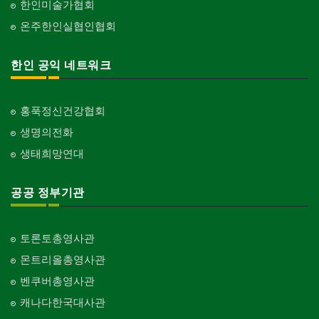
한인미술가협회
온주한인실협인협회
한인 공익 네트워크
홍푹정신건강협회
생명의전화
생태희망연대
공공 정부기관
토론토총영사관
몬트리올총영사관
벤쿠버총영사관
캐나다한국대사관