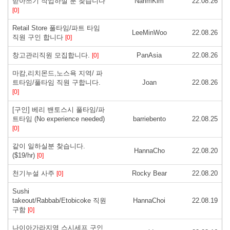
받아쓰기 작업하실 분 찾습니다
NarimKim
22.08.26
[0]
Retail Store 풀타임/파트 타임
LeeMinWoo
22.08.26
직원 구인 합니다
[0]
창고관리직원 모집합니다.
PanAsia
22.08.26
[0]
마캄,리치몬드,노스욕 지역/ 파
트타임/풀타임 직원 구합니다.
Joan
22.08.26
[0]
[구인] 베리 밴토스시 풀타임/파
트타임 (No experience needed)
barriebento
22.08.25
[0]
같이 일하실분 찾습니다.
HannaCho
22.08.20
($19/hr)
[0]
천기누설 사주
Rocky Bear
22.08.20
[0]
Sushi
takeout/Rabbab/Etobicoke 직원
HannaChoi
22.08.19
구함
[0]
나이아가라지역 스시세프 구인