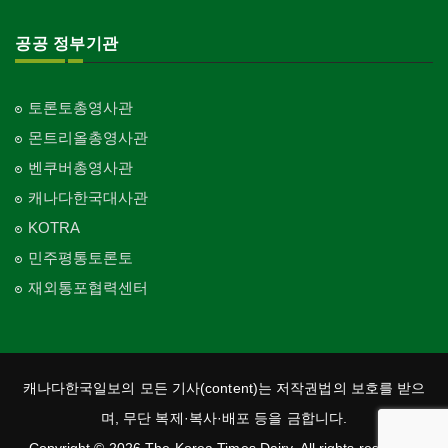
공공 정부기관
토론토총영사관
몬트리올총영사관
벤쿠버총영사관
캐나다한국대사관
KOTRA
민주평통토론토
재외통포협력센터
캐나다한국일보의 모든 기사(content)는 저작권법의 보호를 받으
며, 무단 복제·복사·배포 등을 금합니다.
Copyright © 2026 The Korea Times Dairy. All rights reserved.