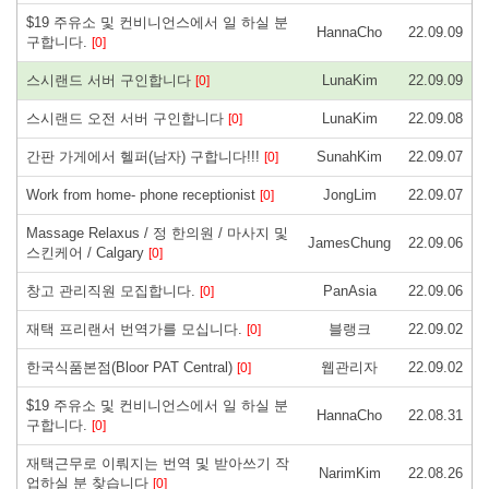
$19 주유소 및 컨비니언스에서 일 하실 분
HannaCho
22.09.09
구합니다.
[0]
스시랜드 서버 구인합니다
LunaKim
22.09.09
[0]
스시랜드 오전 서버 구인합니다
LunaKim
22.09.08
[0]
간판 가게에서 헬퍼(남자) 구합니다!!!
SunahKim
22.09.07
[0]
Work from home- phone receptionist
JongLim
22.09.07
[0]
Massage Relaxus / 정 한의원 / 마사지 및
JamesChung
22.09.06
스킨케어 / Calgary
[0]
창고 관리직원 모집합니다.
PanAsia
22.09.06
[0]
재택 프리랜서 번역가를 모십니다.
블랭크
22.09.02
[0]
한국식품본점(Bloor PAT Central)
웹관리자
22.09.02
[0]
$19 주유소 및 컨비니언스에서 일 하실 분
HannaCho
22.08.31
구합니다.
[0]
재택근무로 이뤄지는 번역 및 받아쓰기 작
NarimKim
22.08.26
업하실 분 찾습니다
[0]