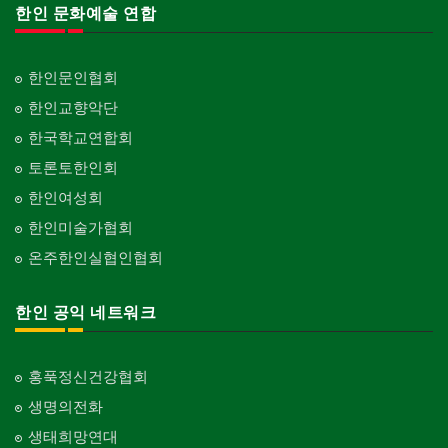
한인 문화예술 연합
한인문인협회
한인교향악단
한국학교연합회
토론토한인회
한인여성회
한인미술가협회
온주한인실협인협회
한인 공익 네트워크
홍푹정신건강협회
생명의전화
생태희망연대