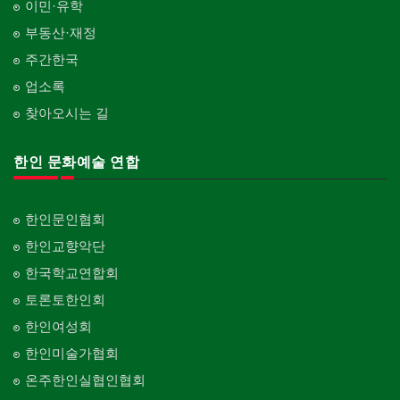
이민·유학
부동산·재정
주간한국
업소록
찾아오시는 길
한인 문화예술 연합
한인문인협회
한인교향악단
한국학교연합회
토론토한인회
한인여성회
한인미술가협회
온주한인실협인협회