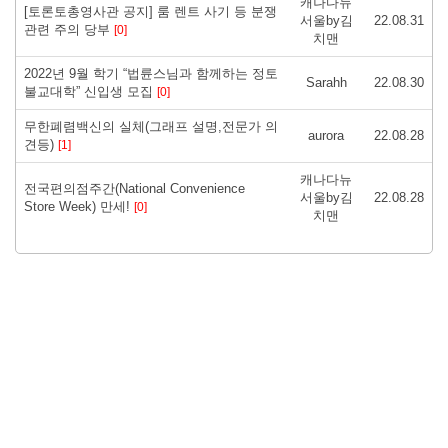
캐나다뉴
[토론토총영사관 공지] 룸 렌트 사기 등 분쟁
서울by김
22.08.31
관련 주의 당부
[0]
치맨
2022년 9월 학기 “법륜스님과 함께하는 정토
Sarahh
22.08.30
불교대학” 신입생 모집
[0]
무한폐렴백신의 실체(그래프 설명,전문가 의
aurora
22.08.28
견등)
[1]
캐나다뉴
전국편의점주간(National Convenience
서울by김
22.08.28
Store Week) 만세!
[0]
치맨