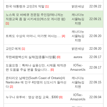
한국 대통령과 교민2의 막말
밝은세상
22.09.22
[1]
노스욕 모 바베큐 전문점 주인장/매니져는
캐나다뉴
직원교육 좀 잘 시키세요(캐스모 게시판 펌)
서울by김
22.09.21
치맨
[1]
캐나다뉴
트뤼도 수상의 어머니, 마가렛 여사는....
서울by김
22.09.20
[4]
치맨
교민2 에게
밝은세상
22.09.20
[1]
무한폐렴백신의 실체(접종률/사망률)
aurora
22.09.17
[0]
도움요청 :: 특허나 실용신안, 시제품 제작관
IOTec-
22.09.17
련 도움을 주실 분을 찾습니다...
AmazonUs
[0]
온타리오 남해안(South Coast of Ontario)의
캐나다뉴
Nanticoke 에 인구 4만명의 신도시가 들어선
서울by김
22.09.15
다
치맨
[2]
IOTec-
누구나 유투버 : 영상 편집 교육...$300
22.09.04
[0]
AmazonUs