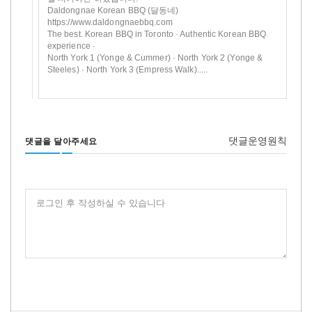
Daldongnae Korean BBQ (달동네)
https://www.daldongnaebbq.com
The best. Korean BBQ in Toronto · Authentic Korean BBQ
experience ·
North York 1 (Yonge & Cummer) · North York 2 (Yonge &
Steeles) · North York 3 (Empress Walk).....
댓글운영원칙
댓글을 달아주세요
로그인 후 작성하실 수 있습니다