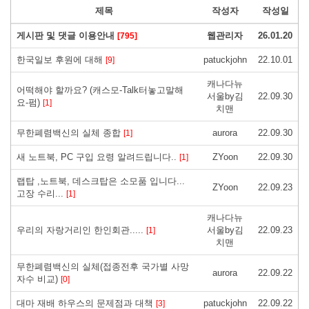
제목
작성자
작성일
게시판 및 댓글 이용안내
웹관리자
26.01.20
[795]
한국일보 후원에 대해
patuckjohn
22.10.01
[9]
캐나다뉴
어떡해야 할까요? (캐스모-Talk터놓고말해
서울by김
22.09.30
요-펌)
[1]
치맨
무한폐렴백신의 실체 종합
aurora
22.09.30
[1]
새 노트북, PC 구입 요령 알려드립니다..
ZYoon
22.09.30
[1]
랩탑 ,노트북, 데스크탑은 소모품 입니다...
ZYoon
22.09.23
고장 수리...
[1]
캐나다뉴
우리의 자랑거리인 한인회관.....
서울by김
22.09.23
[1]
치맨
무한폐렴백신의 실체(접종전후 국가별 사망
aurora
22.09.22
자수 비교)
[0]
대마 재배 하우스의 문제점과 대책
patuckjohn
22.09.22
[3]