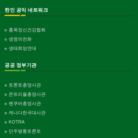
한인 공익 네트워크
홍푹정신건강협회
생명의전화
생태희망연대
공공 정부기관
토론토총영사관
몬트리올총영사관
벤쿠버총영사관
캐나다한국대사관
KOTRA
민주평통토론토