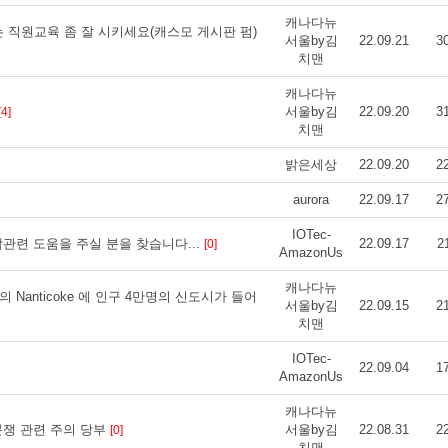
캐나다뉴
 직원교육 좀 잘 시키세요(캐스모 게시판 펌)
서울by김
22.09.21
3
치맨
캐나다뉴
서울by김
22.09.20
3
[4]
치맨
밝은세상
22.09.20
2
aurora
22.09.17
2
IOTec-
작관련 도움을 주실 분을 찾습니다...
22.09.17
2
[0]
AmazonUs
캐나다뉴
io)의 Nanticoke 에 인구 4만명의 신도시가 들어
서울by김
22.09.15
2
치맨
IOTec-
22.09.04
1
AmazonUs
캐나다뉴
분쟁 관련 주의 당부
서울by김
22.08.31
2
[0]
치맨