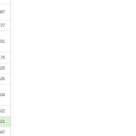
387
727
331
175
620
526
334
422
421
347