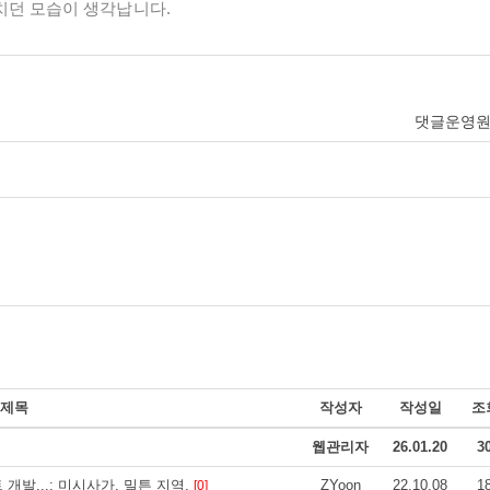
치던 모습이 생각납니다.
댓글운영
제목
작성자
작성일
조
웹관리자
26.01.20
3
 개발...: 미시사가, 밀튼 지역.
ZYoon
22.10.08
1
[0]