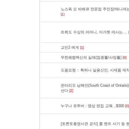
노스욕 모 바베큐 전문점 주인장/매니져는
[1]
트뤼도 수상의 어머니, 마가렛 여사는....
교민2 에게
[1]
무한폐렴백신의 실체(접종률/사망률)
[0]
도움요청 :: 특허나 실용신안, 시제품 제
온타리오 남해안(South Coast of Ontar
선다
[2]
누구나 유투버 : 영상 편집 교육...$300
[0]
[토론토총영사관 공지] 룸 렌트 사기 등 