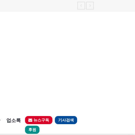
판
업소록
뉴스구독
기사검색
후원