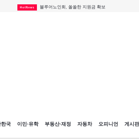
블루어노인회, 쏠쏠한 지원금 확보
HotNews
캐나다인 33% "생활비 부담에 보험 축소"
HotNews
"마약 범죄에 연루됐으니 돈 보내라"
HotNews
토론토 살사축제 총격 용의자 체포
HotNews
세계 10대 구조물서 내려오는 CN타워
CultureSports
이민자의 삶을 문학적 이야기로
CultureSports
미 총영사관 총격 용의자 2명 체포
HotNews
캐나다 공룡 화석, 주화로 탄생
CultureSports
"벌써 내년 여름이 기다려진다"
CultureSports
간한국
이민·유학
부동산·재정
자동차
오피니언
게시