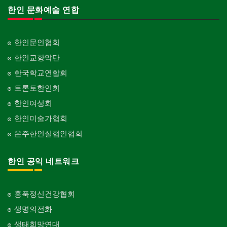
한인 문화예술 연합
한인문인협회
한인교향악단
한국학교연합회
토론토한인회
한인여성회
한인미술가협회
온주한인실협인협회
한인 공익 네트워크
홍푹정신건강협회
생명의전화
생태희망연대