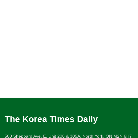
The Korea Times Daily
500 Sheppard Ave. E. Unit 206 & 305A, North York, ON M2N 6H7