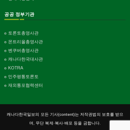
공공 정부기관
토론토총영사관
몬트리올총영사관
벤쿠버총영사관
캐나다한국대사관
KOTRA
민주평통토론토
재외통포협력센터
캐나다한국일보의 모든 기사(content)는 저작권법의 보호를 받으
며, 무단 복제·복사·배포 등을 금합니다.