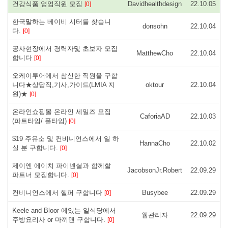
건강식품 영업직원 모집
Davidhealthdesign
22.10.05
[0]
한국말하는 베이비 시터를 찾습니
donsohn
22.10.04
다.
[0]
공사현장에서 경력자및 초보자 모집
MatthewCho
22.10.04
합니다
[0]
오케이투어에서 참신한 직원을 구합
니다★상담직,기사,가이드(LMIA 지
oktour
22.10.04
원)★
[0]
온라인쇼핑몰 온라인 세일즈 모집
CaforiaAD
22.10.03
(파트타임/ 풀타임)
[0]
$19 주유소 및 컨비니언스에서 일 하
HannaCho
22.10.02
실 분 구합니다.
[0]
제이엔 에이치 파이넨셜과 함께할
JacobsonJr.Robert
22.09.29
파트너 모집합니다.
[0]
컨비니언스에서 헬퍼 구합니다
Busybee
22.09.29
[0]
Keele and Bloor 에있는 일식당에서
웹관리자
22.09.29
주방요리사 or 마끼맨 구합니다.
[0]