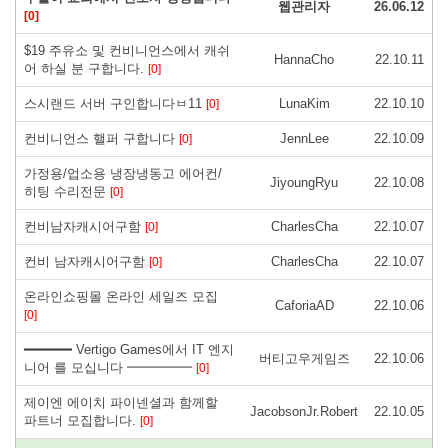
웹관리자
26.06.12
[0]
$19 주유소 및 컨비니언스에서 캐쉬
HannaCho
22.10.11
어 하실 분 구합니다.
[0]
스시랜드 서버 구인합니다ㅂ11
LunaKim
22.10.10
[0]
컨비니언스 핼퍼 구합니다
JennLee
22.10.09
[0]
가정용/업소용 냉장냉동고 에어컨/
JiyoungRyu
22.10.08
히팅 수리전문
[0]
컨비남자캐시어구함
CharlesCha
22.10.07
[0]
컨비 남자캐시어구함
CharlesCha
22.10.07
[0]
온라인쇼핑몰 온라인 세일즈 모집
CaforiaAD
22.10.06
[0]
━━━━━━ Vertigo Games에서 IT 엔지
버티고우게임즈
22.10.06
니어 를 모십니다 ━━━━━
[0]
제이엔 에이치 파이넨셜과 함께할
JacobsonJr.Robert
22.10.05
파트너 모집합니다.
[0]