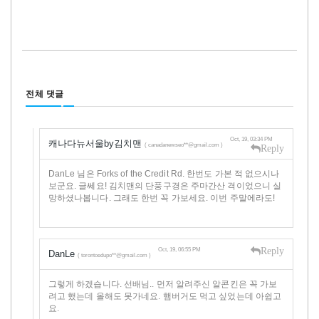
전체 댓글
Oct, 19, 03:34 PM
캐나다뉴서울by김치맨
( canadanewseo**@gmail.com )
Reply
DanLe 님은 Forks of the Credit Rd. 한번도 가본 적 없으시나
보군요. 글쎄요! 김치맨의 단풍구경은 주마간산 격이었으니 실
망하셨나봅니다. 그래도 한번 꼭 가보세요. 이번 주말에라도!
Reply
Oct, 19, 06:55 PM
DanLe
( torontoedupo**@gmail.com )
그렇게 하겠습니다. 선배님.. 먼저 알려주신 알콘킨은 꼭 가보
려고 했는데 올해도 못가네요. 햄버거도 먹고 싶었는데 아쉽고
요.