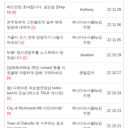
배드민턴 초대합니다. 금요일 (Drop
Anthony
22.11.09
In)
[0]
온주정부의 그린벨트의 일부 해제
캐나다뉴서울by김
22.11.06
방침에 대하여
치맨
[1]
겨울이 오기 전에 당일치기 나들이
캐나다뉴서울by김
22.11.05
하세요!
치맨
[1]
따봉! 영사관업무를 노스욕에서 받
bluebird
22.10.29
았습니다
[1]
[담배해외배송 20년 conwe] 환율 미
첬을때 저렴하게 담배 구매하세요.
멘탈잡자
22.10.27
[0]
펌) 다운타운 속눈썹연장샵 keiko
캐나다뉴서울by김
lash의 민낯 (캐스모 TALK 게시판)
22.10.24
치맨
[1]
City of Richmond Hill 시민여러분!
캐나다뉴서울by김
22.10.23
치맨
[3]
Town of Oakville 에 거주하는 동포
캐나다뉴서울by김
22.10.21