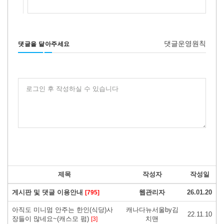
댓글운영원칙
댓글을 달아주세요
로그인 후 작성하실 수 있습니다
제목
작성자
작성일
게시판 및 댓글 이용안내
웹관리자
26.01.20
[795]
아직도 미니멈 안주는 한인(식당)사
캐나다뉴서울by김
22.11.10
장들이 많네요~(캐스모 펌)
치맨
[3]