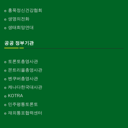
홍푹정신건강협회
생명의전화
생태희망연대
공공 정부기관
토론토총영사관
몬트리올총영사관
벤쿠버총영사관
캐나다한국대사관
KOTRA
민주평통토론토
재외통포협력센터