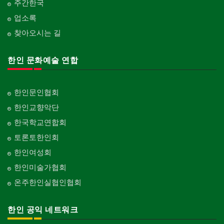
주간한국
업소록
찾아오시는 길
한인 문화예술 연합
한인문인협회
한인교향악단
한국학교연합회
토론토한인회
한인여성회
한인미술가협회
온주한인실협인협회
한인 공익 네트워크