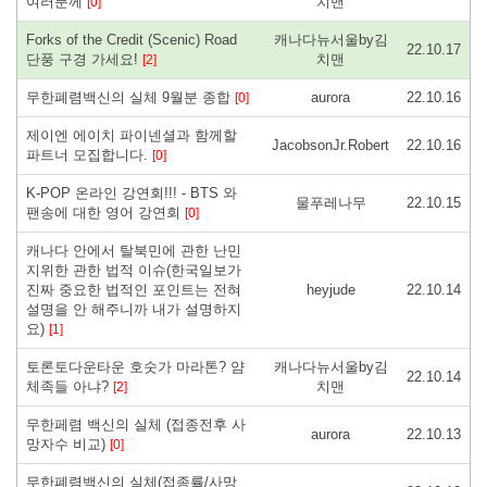
여러분께
치맨
[0]
Forks of the Credit (Scenic) Road
캐나다뉴서울by김
22.10.17
단풍 구경 가세요!
치맨
[2]
무한폐렴백신의 실체 9월분 종합
aurora
22.10.16
[0]
제이엔 에이치 파이넨셜과 함께할
JacobsonJr.Robert
22.10.16
파트너 모집합니다.
[0]
K-POP 온라인 강연회!!! - BTS 와
물푸레나무
22.10.15
팬송에 대한 영어 강연회
[0]
캐나다 안에서 탈북민에 관한 난민
지위한 관한 법적 이슈(한국일보가
진짜 중요한 법적인 포인트는 전혀
heyjude
22.10.14
설명을 안 해주니까 내가 설명하지
요)
[1]
토론토다운타운 호숫가 마라톤? 얌
캐나다뉴서울by김
22.10.14
체족들 아냐?
치맨
[2]
무한페렴 백신의 실체 (접종전후 사
aurora
22.10.13
망자수 비교)
[0]
무한폐렴백신의 실체(접종률/사망