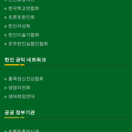
한국학교연합회
토론토한인회
한인여성회
한인미술가협회
온주한인실협인협회
한인 공익 네트워크
홍푹정신건강협회
생명의전화
생태희망연대
공공 정부기관
토론토총영사관