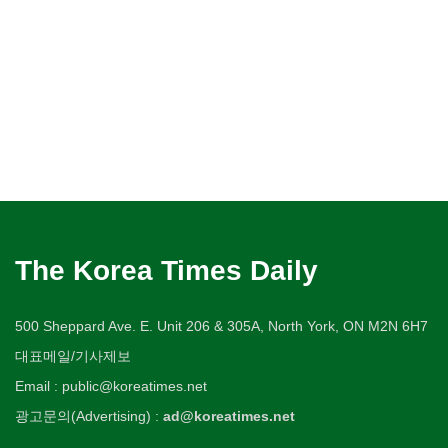
The Korea Times Daily
500 Sheppard Ave. E. Unit 206 & 305A, North York, ON M2N 6H7
대표메일/기사제보
Email : public@koreatimes.net
광고문의(Advertising) :
ad@koreatimes.net