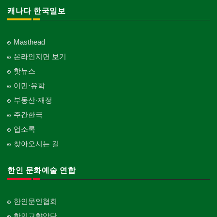
캐나다 한국일보
Masthead
온라인지면 보기
핫뉴스
이민·유학
부동산·재정
주간한국
업소록
찾아오시는 길
한인 문화예술 연합
한인문인협회
한인교향악단