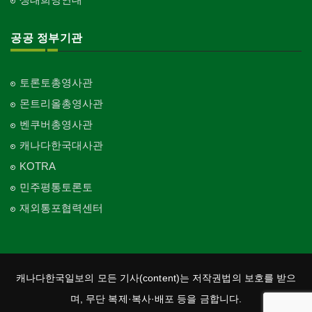
공공 정부기관
토론토총영사관
몬트리올총영사관
벤쿠버총영사관
캐나다한국대사관
KOTRA
민주평통토론토
재외통포협력센터
캐나다한국일보의 모든 기사(content)는 저작권법의 보호를 받으
며, 무단 복제·복사·배포 등을 금합니다.