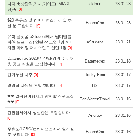
니다 ★상담직,기사,가이드(LMIA 지
oktour
23.01.23
원)★
[0]
$20 주유소 및 컨비니언스에서 일 하
HannaCho
23.01.23
실 분 구합니다.
[0]
유학 플랫폼 eStudent에서 웹디벨롭
퍼(워드프레스) 인턴 or 코업 1명 & 디
eStudent
23.01.21
지털 마케팅 어시스턴트 인턴 1명
[0]
Datametrex 2023년 신입/경력 수시채
Datametrex
23.01.18
용 공고 직원을 모집합니다.
[0]
천기누설 사주
Rocky Bear
23.01.17
[0]
영업직 사원을 초빙 합니다.
BS
23.01.17
[0]
❤❤ 얼워렌여행사와 함꼐할 직원모집
EarlWarrenTravel
23.01.16
❤❤
[0]
간판업체에서 성실한분 모집합니다
Andrew
23.01.16
[0]
주유소/LCBO/컨비니언스에서 일하실
HannaCho
23.01.16
분 구합니다.
[0]