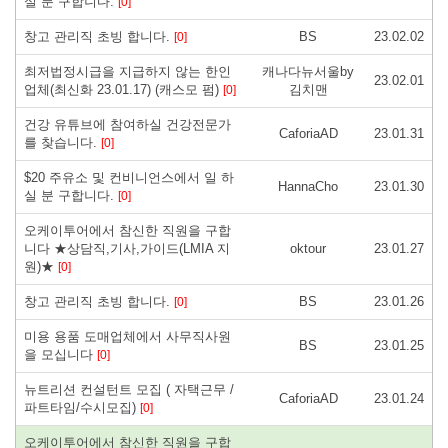
실 분 구합니다.
[0]
창고 관리직 초빙 합니다.
BS
23.02.02
[0]
최저법정시급을 지급하지 않는 한인
캐나다뉴서울by
23.02.01
업체(최신화 23.01.17) (캐스모 펌)
김치맨
[0]
건강 유튜브에 참여하실 건강전문가
CaforiaAD
23.01.31
를 찾습니다.
[0]
$20 주유소 및 컨비니언스에서 일 하
HannaCho
23.01.30
실 분 구합니다.
[0]
오케이투어에서 참신한 직원을 구합
니다 ★상담직,기사,가이드(LMIA 지
oktour
23.01.27
원)★
[0]
창고 관리직 초빙 합니다.
BS
23.01.26
[0]
미용 용품 도매업체에서 사무직사원
BS
23.01.25
을 모십니다
[0]
뉴트리션 컨설턴트 모집 ( 자택근무 /
CaforiaAD
23.01.24
파트타임/수시모집)
[0]
오케이투어에서 참신한 직원을 구합