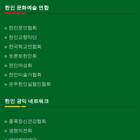
한인 문화예술 연합
한인문인협회
한인교향악단
한국학교연합회
토론토한인회
한인여성회
한인미술가협회
온주한인실협인협회
한인 공익 네트워크
홍푹정신건강협회
생명의전화
생태희망연대