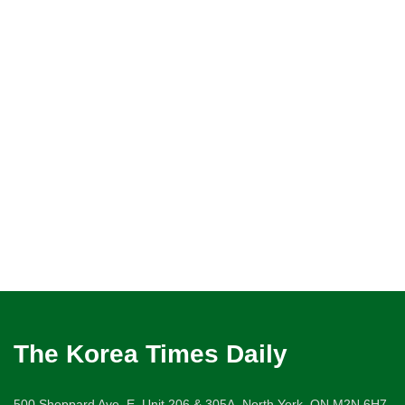
The Korea Times Daily
500 Sheppard Ave. E. Unit 206 & 305A, North York, ON M2N 6H7