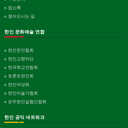
업소록
찾아오시는 길
한인 문화예술 연합
한인문인협회
한인교향악단
한국학교연합회
토론토한인회
한인여성회
한인미술가협회
온주한인실협인협회
한인 공익 네트워크