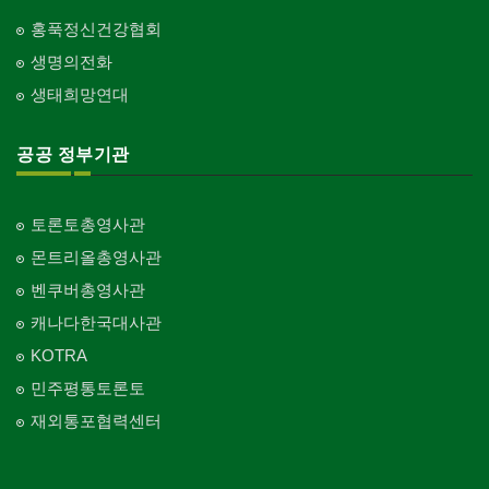
홍푹정신건강협회
생명의전화
생태희망연대
공공 정부기관
토론토총영사관
몬트리올총영사관
벤쿠버총영사관
캐나다한국대사관
KOTRA
민주평통토론토
재외통포협력센터