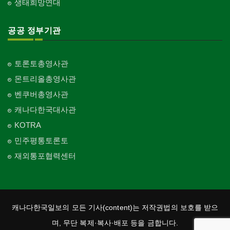
생태희망연대
공공 정부기관
토론토총영사관
몬트리올총영사관
벤쿠버총영사관
캐나다한국대사관
KOTRA
민주평통토론토
재외통포협력센터
캐나다한국일보의 모든 기사(content)는 저작권법의 보호를 받으
며, 무단 복제·복사·배포 등을 금합니다.