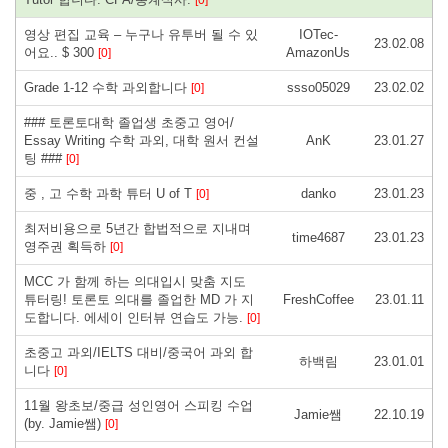
영상 편집 교육 – 누구나 유투버 될 수 있
IOTec-
23.02.08
어요.. $ 300
AmazonUs
[0]
Grade 1-12 수학 과외합니다
ssso05029
23.02.02
[0]
### 토론토대학 졸업생 초중고 영어/
Essay Writing 수학 과외, 대학 원서 컨설
AnK
23.01.27
팅 ###
[0]
중 , 고 수학 과학 튜터 U of T
danko
23.01.23
[0]
최저비용으로 5년간 합법적으로 지내며
time4687
23.01.23
영주권 획득하
[0]
MCC 가 함께 하는 의대입시 맞춤 지도
튜터링! 토론토 의대를 졸업한 MD 가 지
FreshCoffee
23.01.11
도합니다. 에세이 인터뷰 연습도 가능.
[0]
초중고 과외/IELTS 대비/중국어 과외 합
하백림
23.01.01
니다
[0]
11월 왕초보/중급 성인영어 스피킹 수업
Jamie쌤
22.10.19
(by. Jamie쌤)
[0]