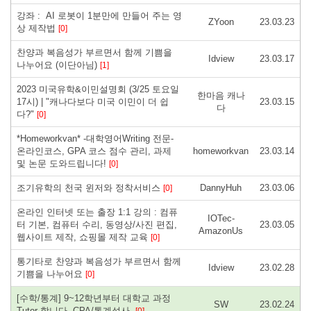
강좌 : AI 로봇이 1분만에 만들어 주는 영
ZYoon
23.03.23
상 제작법
[0]
찬양과 복음성가 부르면서 함께 기쁨을
Idview
23.03.17
나누어요 (이단아님)
[1]
2023 미국유학&이민설명회 (3/25 토요일
한마음 캐나
17시) | "캐나다보다 미국 이민이 더 쉽
23.03.15
다
다?"
[0]
*Homeworkvan* -대학영어Writing 전문-
온라인코스, GPA 코스 점수 관리, 과제
homeworkvan
23.03.14
및 논문 도와드립니다!
[0]
조기유학의 천국 윈저와 정착서비스
DannyHuh
23.03.06
[0]
온라인 인터넷 또는 출장 1:1 강의 : 컴퓨
IOTec-
터 기본, 컴퓨터 수리, 동영상/사진 편집,
23.03.05
AmazonUs
웹사이트 제작, 쇼핑몰 제작 교육
[0]
통기타로 찬양과 복음성가 부르면서 함께
Idview
23.02.28
기쁨을 나누어요
[0]
[수학/통계] 9~12학년부터 대학교 과정
SW
23.02.24
Tutor 합니다. CPA/통계석사.
[0]