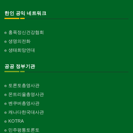
한인 공익 네트워크
홍푹정신건강협회
생명의전화
생태희망연대
공공 정부기관
토론토총영사관
몬트리올총영사관
벤쿠버총영사관
캐나다한국대사관
KOTRA
민주평통토론토