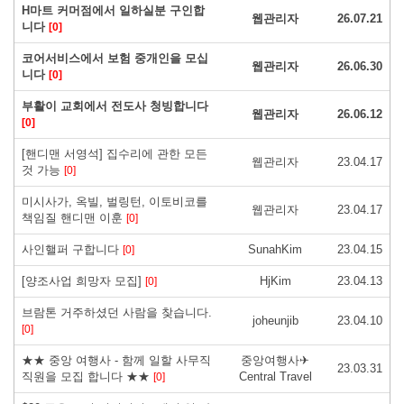
H마트 커머점에서 일하실분 구인합
웹관리자
26.07.21
니다
[0]
코어서비스에서 보험 중개인을 모십
웹관리자
26.06.30
니다
[0]
부활이 교회에서 전도사 청빙합니다
웹관리자
26.06.12
[0]
[핸디맨 서영석] 집수리에 관한 모든
웹관리자
23.04.17
것 가능
[0]
미시사가, 옥빌, 벌링턴, 이토비코를
웹관리자
23.04.17
책임질 핸디맨 이훈
[0]
사인핼퍼 구합니다
SunahKim
23.04.15
[0]
[양조사업 희망자 모집]
HjKim
23.04.13
[0]
브람톤 거주하셨던 사람을 찾습니다.
joheunjib
23.04.10
[0]
★★ 중앙 여행사 - 함께 일할 사무직
중앙여행사✈
23.03.31
직원을 모집 합니다 ★★
Central Travel
[0]