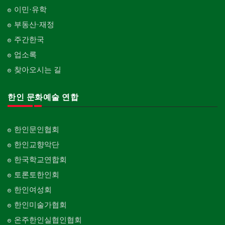
이민·유학
부동산·재정
주간한국
업소록
찾아오시는 길
한인 문화예술 연합
한인문인협회
한인교향악단
한국학교연합회
토론토한인회
한인여성회
한인미술가협회
온주한인실협인협회