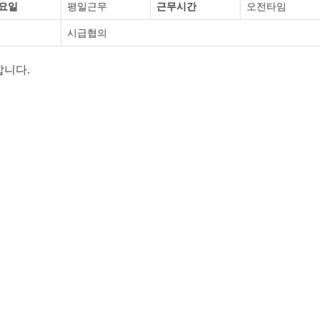
요일
평일근무
근무시간
오전타임
시급협의
합니다.