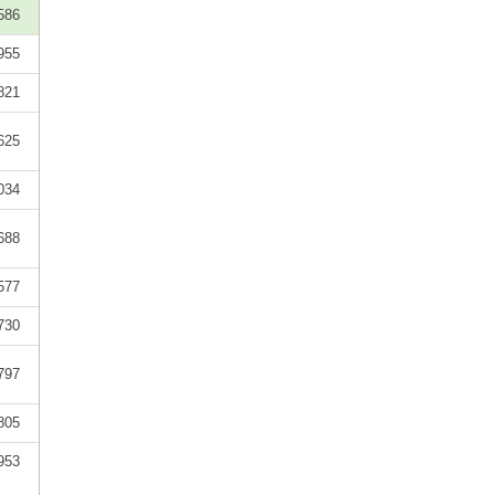
586
955
821
625
034
688
577
730
797
805
953