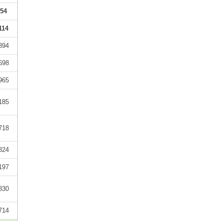
54
114
894
698
965
185
718
824
197
830
714