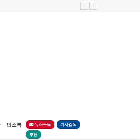
판
업소록
뉴스구독
기사검색
후원