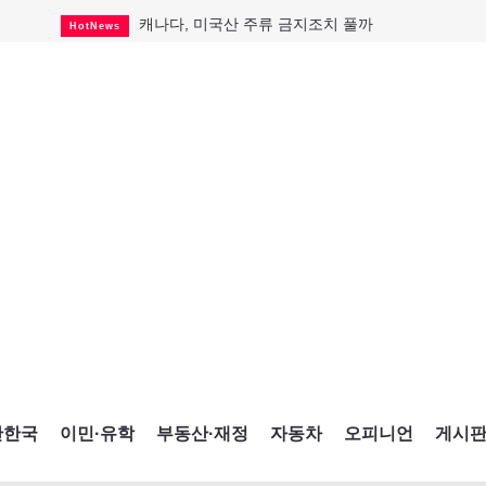
캐나다, 미국산 주류 금지조치 풀까
HotNews
제주 전국체전 10월16일 개막
CultureSports
퇴역 군용기, 산불 진화에 투입
HotNews
국세청 등 해킹 피해자 보상 청구 시작
HotNews
살사축제 총격 용의자 기소
HotNews
아동병원 직원 성범죄 혐의로 기소
HotNews
미국 영주권 수속 한인, 공항서 체포돼
HotNews
K-컬처 크루즈 타고 토론토 달군다
CultureSports
CNE에 한국의 맛과 멋 스며든다
HotNews
간한국
이민·유학
부동산·재정
자동차
오피니언
게시