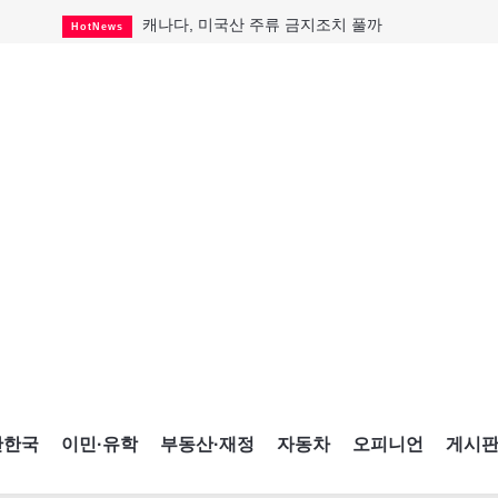
캐나다, 미국산 주류 금지조치 풀까
HotNews
제주 전국체전 10월16일 개막
CultureSports
퇴역 군용기, 산불 진화에 투입
HotNews
국세청 등 해킹 피해자 보상 청구 시작
HotNews
살사축제 총격 용의자 기소
HotNews
아동병원 직원 성범죄 혐의로 기소
HotNews
미국 영주권 수속 한인, 공항서 체포돼
HotNews
K-컬처 크루즈 타고 토론토 달군다
CultureSports
CNE에 한국의 맛과 멋 스며든다
HotNews
간한국
이민·유학
부동산·재정
자동차
오피니언
게시