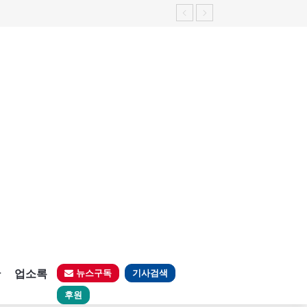
판
업소록
뉴스구독
기사검색
후원