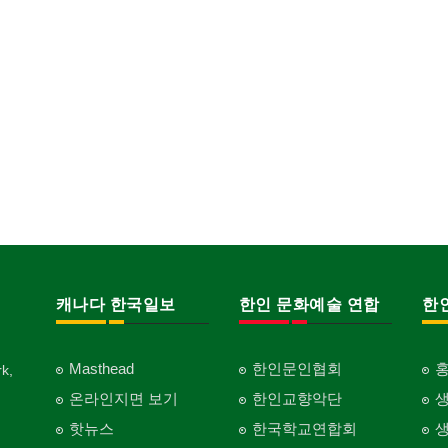
캐나다 한국일보
한인 문화예술 연합
한
Masthead
한인문인협회
k,
온라인지면 보기
한인교향악단
핫뉴스
한국학교연합회