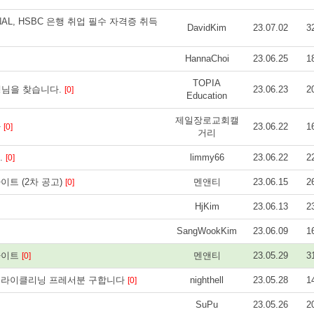
ATIONAL, HSBC 은행 취업 필수 자격증 취득
DavidKim
23.07.02
3
HannaChoi
23.06.25
1
TOPIA
생님을 찾습니다.
23.06.23
2
[0]
Education
제일장로교회캘
다
23.06.22
1
[0]
거리
.
limmy66
23.06.22
2
[0]
트 (2차 공고)
멘앤티
23.06.15
2
[0]
HjKim
23.06.13
2
SangWookKim
23.06.09
1
바이트
멘앤티
23.05.29
3
[0]
드라이클리닝 프레서분 구합니다
nighthell
23.05.28
1
[0]
SuPu
23.05.26
2