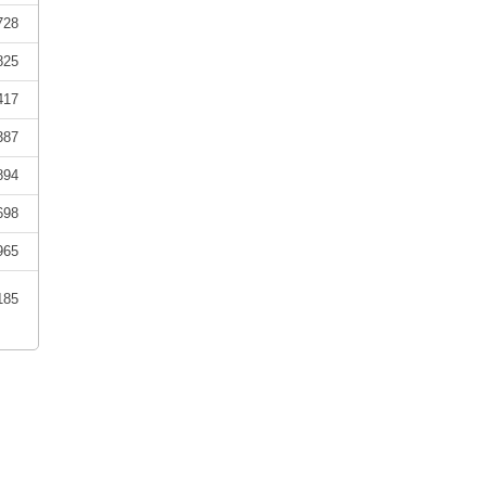
728
825
417
387
894
698
965
185