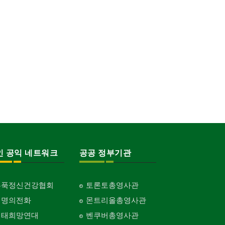
인 공익 네트워크
공공 정부기관
홍푹정신건강협회
토론토총영사관
생명의전화
몬트리올총영사관
생태희망연대
벤쿠버총영사관