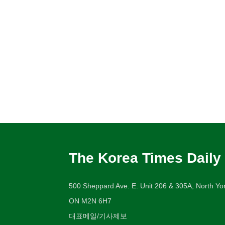
The Korea Times Daily
500 Sheppard Ave. E. Unit 206 & 305A, North Yor
ON M2N 6H7
대표메일/기사제보