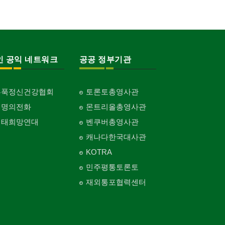
인 공익 네트워크
공공 정부기관
홍푹정신건강협회
토론토총영사관
생명의전화
몬트리올총영사관
생태희망연대
벤쿠버총영사관
캐나다한국대사관
KOTRA
민주평통토론토
재외통포협력센터