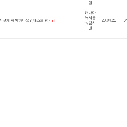
맨
캐나다
뉴서울
어떻게 해야하나요?(캐스모 펌)
23.04.21
3
[2]
by김치
맨