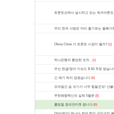
토론토선에서 실시하고 있는 독자여론조
우리 한국 사람은 머리 좋기로는 둘째가
Olivia Chow 가 토론토 시장이 될까?
[1]
하나은행의 황당한 조치..
[1]
무선 한글/영어 키보드 $ 60 주문 받습니다
긴 얘기 하지 않겠습니다
[0]
요며칠간 숨 쉬기가 너무 힘들군요! 산
무한폐렴백신의 실체 5월분
[0]
롤링힐 참피언티켓 팝니다
[0]
[알바케이] 캐나다 최대 한인 구인구직