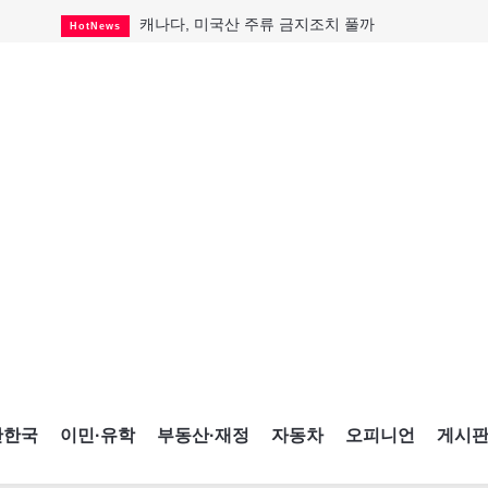
캐나다, 미국산 주류 금지조치 풀까
HotNews
제주 전국체전 10월16일 개막
CultureSports
퇴역 군용기, 산불 진화에 투입
HotNews
국세청 등 해킹 피해자 보상 청구 시작
HotNews
살사축제 총격 용의자 기소
HotNews
아동병원 직원 성범죄 혐의로 기소
HotNews
미국 영주권 수속 한인, 공항서 체포돼
HotNews
K-컬처 크루즈 타고 토론토 달군다
CultureSports
CNE에 한국의 맛과 멋 스며든다
HotNews
간한국
이민·유학
부동산·재정
자동차
오피니언
게시