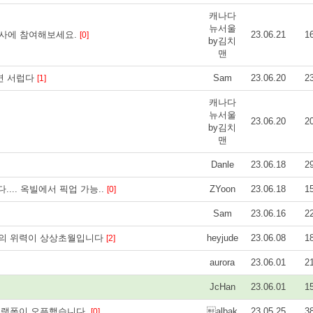
캐나다
뉴서울
사에 참여해보세요.
23.06.21
1
[0]
by김치
맨
면 서럽다
Sam
23.06.20
2
[1]
캐나다
뉴서울
23.06.20
2
by김치
맨
Danle
23.06.18
2
.... 옥빌에서 픽업 가능..
ZYoon
23.06.18
1
[0]
Sam
23.06.16
2
불의 위력이 상상초월입니다
heyjude
23.06.08
1
[2]
aurora
23.06.01
2
JcHan
23.06.01
1
 플랫폼이 오픈했습니다.
albak
23.05.25
3
[0]