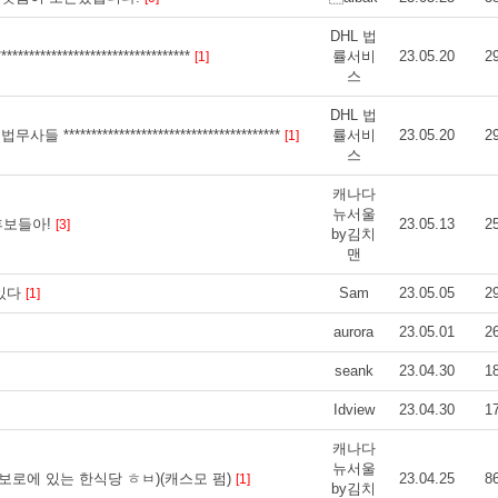
DHL 법
******************************
률서비
23.05.20
2
[1]
스
DHL 법
************************************
률서비
23.05.20
2
[1]
스
캐나다
뉴서울
후보들아!
23.05.13
2
[3]
by김치
맨
여있다
Sam
23.05.05
2
[1]
aurora
23.05.01
2
seank
23.04.30
1
Idview
23.04.30
1
캐나다
뉴서울
스카보로에 있는 한식당 ㅎㅂ)(캐스모 펌)
23.04.25
8
[1]
by김치