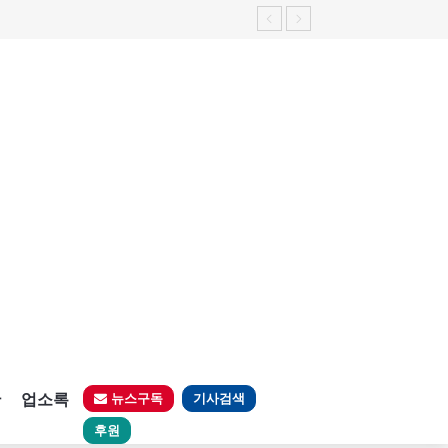
판
업소록
뉴스구독
기사검색
후원