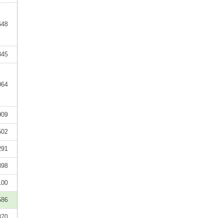
648
345
064
909
502
291
898
100
586
870