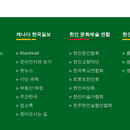
캐나다 한국일보
한인 문화예술 연합
한
Masthead
한인문인협회
k,
온라인지면 보기
한인교향악단
핫뉴스
한국학교연합회
이민·유학
토론토한인회
부동산·재정
한인여성회
주간한국
한인미술가협회
업소록
온주한인실협인협회
찾아오시는 길