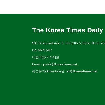
The Korea Times Daily
500 Sheppard Ave. E. Unit 206 & 305A, North Yor
ON M2N 6H7
대표메일/기사제보
Email : public@koreatimes.net
광고문의(Advertising) :
ad@koreatimes.net