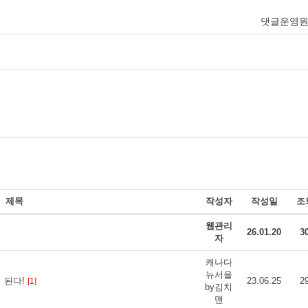
댓글운영
제목
작성자
작성일
조
웹관리
26.01.20
3
자
캐나다
뉴서울
이 된다!
23.06.25
2
[1]
by김치
맨