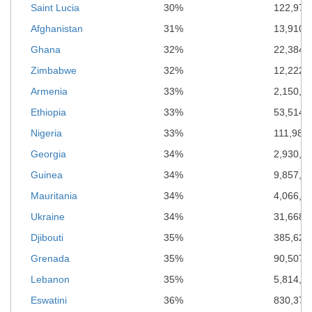
Saint Lucia
30%
122,977
Afghanistan
31%
13,910,
Ghana
32%
22,384,
Zimbabwe
32%
12,222,
Armenia
33%
2,150,11
Ethiopia
33%
53,514,
Nigeria
33%
111,985
Georgia
34%
2,930,6
Guinea
34%
9,857,5
Mauritania
34%
4,066,4
Ukraine
34%
31,668,
Djibouti
35%
385,621
Grenada
35%
90,507*
Lebanon
35%
5,814,6
Eswatini
36%
830,376