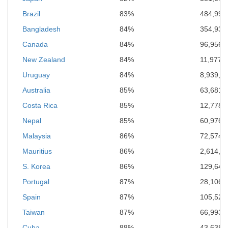
Brazil
83%
484,995
Bangladesh
84%
354,933
Canada
84%
96,956,
New Zealand
84%
11,977,
Uruguay
84%
8,939,8
Australia
85%
63,681,
Costa Rica
85%
12,778,
Nepal
85%
60,976,
Malaysia
86%
72,574,
Mauritius
86%
2,614,1
S. Korea
86%
129,647
Portugal
87%
28,106,
Spain
87%
105,522
Taiwan
87%
66,993,
Cuba
88%
43,638,