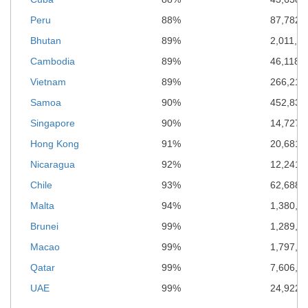
Peru
88%
87,782,
Bhutan
89%
2,011,42
Cambodia
89%
46,118,
Vietnam
89%
266,211
Samoa
90%
452,831
Singapore
90%
14,727,
Hong Kong
91%
20,681,
Nicaragua
92%
12,241,
Chile
93%
62,688,
Malta
94%
1,380,2
Brunei
99%
1,289,0
Macao
99%
1,797,8
Qatar
99%
7,606,8
UAE
99%
24,922,