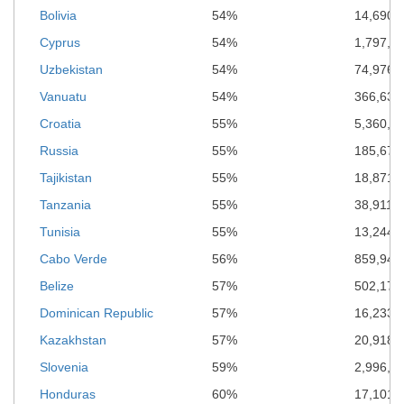
Bolivia
54%
14,690,
Cyprus
54%
1,797,5
Uzbekistan
54%
74,976,
Vanuatu
54%
366,638
Croatia
55%
5,360,0
Russia
55%
185,672
Tajikistan
55%
18,871,
Tanzania
55%
38,911,
Tunisia
55%
13,244,
Cabo Verde
56%
859,940
Belize
57%
502,178
Dominican Republic
57%
16,233,
Kazakhstan
57%
20,918,
Slovenia
59%
2,996,6
Honduras
60%
17,101,