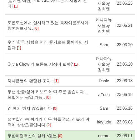
[김치맨 예언] 우리 Ana 가 토론토 시장이 된
서울by
23.06.25
다!
[1]
김치맨
캐나다뉴
토론토선에서 실시하고 있는 독자여론조사에
서울by
23.06.21
참여해보세요.
[0]
김치맨
우리 한국 사람은 머리 좋기로는 둘째가면 서
Sam
23.06.20
럽다
[1]
캐나다뉴
Olivia Chow 가 토론토 시장이 될까?
서울by
23.06.20
[1]
김치맨
하나은행의 황당한 조치..
Danle
23.06.18
[1]
무선 한글/영어 키보드 $ 60 주문 받습니다....
ZYoon
23.06.18
옥빌에서 픽업 가능..
[0]
긴 얘기 하지 않겠습니다
Sam
23.06.16
[0]
요며칠간 숨 쉬기가 너무 힘들군요! 산불의 위
heyjude
23.06.08
력이 상상초월입니다
[2]
무한폐렴백신의 실체 5월분
aurora
23.06.01
[0]