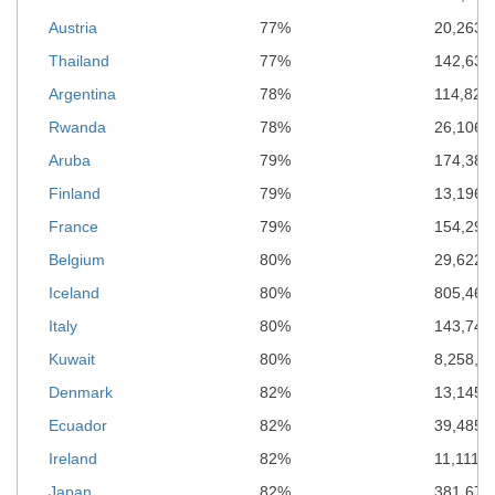
Austria
77%
20,263,
Thailand
77%
142,635
Argentina
78%
114,821
Rwanda
78%
26,106,
Aruba
79%
174,388
Finland
79%
13,196,
France
79%
154,295
Belgium
80%
29,622,
Iceland
80%
805,469
Italy
80%
143,748
Kuwait
80%
8,258,6
Denmark
82%
13,145,
Ecuador
82%
39,485,
Ireland
82%
11,111,
Japan
82%
381,675