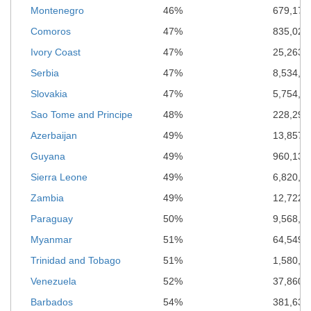
Montenegro
46%
679,171
Comoros
47%
835,021
Ivory Coast
47%
25,263,
Serbia
47%
8,534,6
Slovakia
47%
5,754,3
Sao Tome and Principe
48%
228,291
Azerbaijan
49%
13,857,1
Guyana
49%
960,133
Sierra Leone
49%
6,820,8
Zambia
49%
12,722,
Paraguay
50%
9,568,6
Myanmar
51%
64,549,
Trinidad and Tobago
51%
1,580,8
Venezuela
52%
37,860,
Barbados
54%
381,633