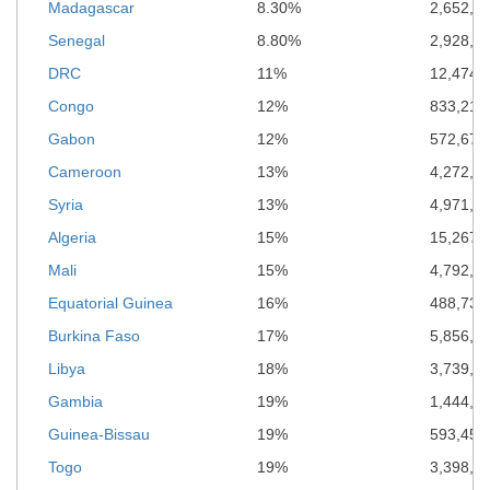
Madagascar
8.30%
2,652,3
Senegal
8.80%
2,928,0
DRC
11%
12,474,
Congo
12%
833,210
Gabon
12%
572,672
Cameroon
13%
4,272,2
Syria
13%
4,971,2
Algeria
15%
15,267,
Mali
15%
4,792,5
Equatorial Guinea
16%
488,738
Burkina Faso
17%
5,856,0
Libya
18%
3,739,1
Gambia
19%
1,444,4
Guinea-Bissau
19%
593,453
Togo
19%
3,398,4