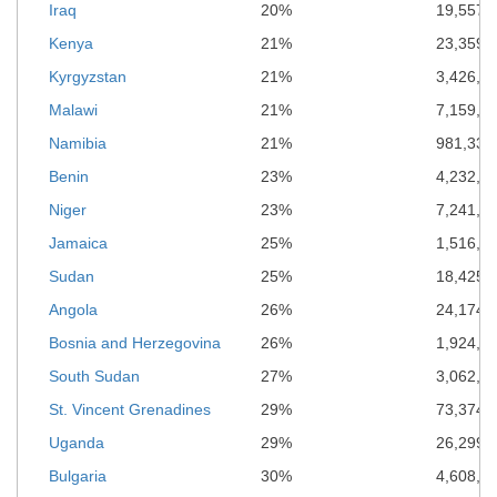
Iraq
20%
19,557,
Kenya
21%
23,359,
Kyrgyzstan
21%
3,426,7
Malawi
21%
7,159,3
Namibia
21%
981,339
Benin
23%
4,232,5
Niger
23%
7,241,9
Jamaica
25%
1,516,8
Sudan
25%
18,425,
Angola
26%
24,174,
Bosnia and Herzegovina
26%
1,924,9
South Sudan
27%
3,062,0
St. Vincent Grenadines
29%
73,374*
Uganda
29%
26,299,
Bulgaria
30%
4,608,6