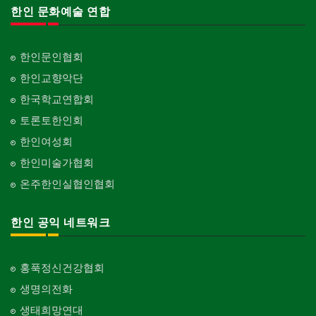
한인 문화예술 연합
한인문인협회
한인교향악단
한국학교연합회
토론토한인회
한인여성회
한인미술가협회
온주한인실협인협회
한인 공익 네트워크
홍푹정신건강협회
생명의전화
생태희망연대