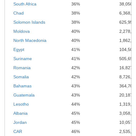
South Africa
36%
38,050,
Chad
38%
6,368,1
Solomon Islands
38%
625,956
Moldova
40%
2,278,6
North Macedonia
40%
1,862,7
Egypt
41%
104,508
Suriname
41%
505,699
Romania
42%
16,827,
Somalia
42%
8,726,3
Bahamas
43%
364,701
Guatemala
43%
20,187,
Lesotho
44%
1,319,4
Albania
45%
3,058,1
Jordan
45%
10,057,
CAR
46%
2,535,0