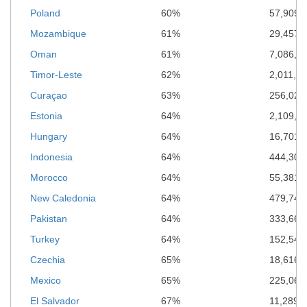
Poland
60%
57,909,
Mozambique
61%
29,457,
Oman
61%
7,086,0
Timor-Leste
62%
2,011,7
Curaçao
63%
256,029
Estonia
64%
2,109,3
Hungary
64%
16,701,
Indonesia
64%
444,303
Morocco
64%
55,381,
New Caledonia
64%
479,745
Pakistan
64%
333,662
Turkey
64%
152,543
Czechia
65%
18,616,
Mexico
65%
225,063
El Salvador
67%
11,289,