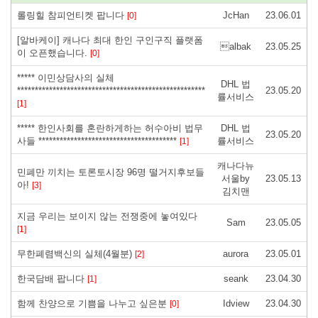
롤링힐 참피언티켓 팝니다
JcHan
23.06.01
[0]
[알바케이] 캐나다 최대 한인 구인구직 플랫폼
albak
23.05.25
이 오픈했습니다.
[0]
***** 이민상담사의 실체
DHL 법
*****************************************************
23.05.20
률서비스
[1]
***** 한인사회를 혼란하게하는 허수아비 법무
DHL 법
23.05.20
사들 ***************************************
률서비스
[1]
캐나다뉴
민폐만 끼치는 토론토시장 96명 떨거지후보들
서울by
23.05.13
아!
[3]
김치맨
지금 우리는 보이지 않는 전쟁중에 놓여있다
Sam
23.05.05
[1]
무한폐렴백신의 실체(4월분)
aurora
23.05.01
[2]
한국담배 팝니다
seank
23.04.30
[1]
함께 찬양으로 기쁨을 나누고 싶은분
Idview
23.04.30
[0]