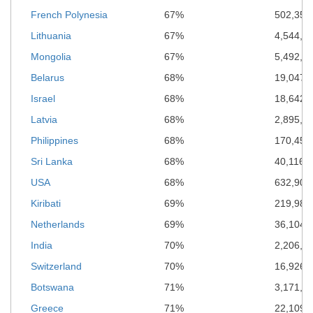
French Polynesia
67%
502,352
Lithuania
67%
4,544,4
Mongolia
67%
5,492,9
Belarus
68%
19,047,
Israel
68%
18,642,
Latvia
68%
2,895,7
Philippines
68%
170,457
Sri Lanka
68%
40,116,
USA
68%
632,905
Kiribati
69%
219,980
Netherlands
69%
36,104,
India
70%
2,206,3
Switzerland
70%
16,926,
Botswana
71%
3,171,6
Greece
71%
22,109,