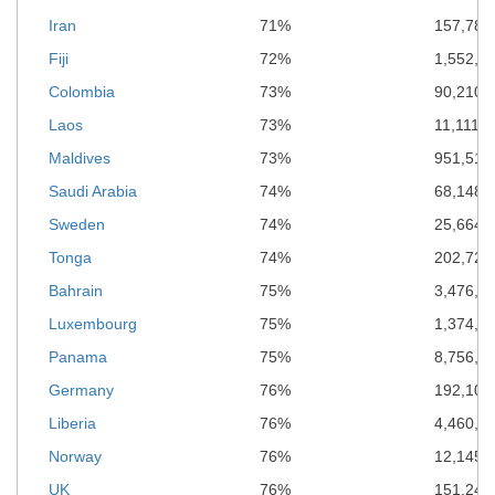
Iran
71%
157,785
Fiji
72%
1,552,8
Colombia
73%
90,210,
Laos
73%
11,111,0
Maldives
73%
951,511
Saudi Arabia
74%
68,148,
Sweden
74%
25,664,
Tonga
74%
202,720
Bahrain
75%
3,476,6
Luxembourg
75%
1,374,0
Panama
75%
8,756,6
Germany
76%
192,102
Liberia
76%
4,460,6
Norway
76%
12,145,
UK
76%
151,248