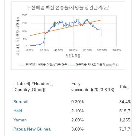
--Table4[[#Headers],
Fully
Total
[Country, Other]]
vaccinated(2023.3.13)
Burundi
0.30%
34,493
Haiti
2.10%
515,718
Yemen
2.60%
1,255,3
Papua New Guinea
3.60%
717,736