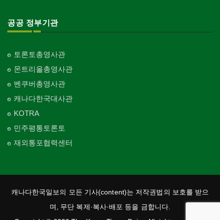
공공 정부기관
토론토총영사관
몬트리올총영사관
벤쿠버총영사관
캐나다한국대사관
KOTRA
민주평통토론토
재외통포협력센터
캐나다한국일보의 모든 기사(content)는 저작권법의 보호를 받으
며, 무단 복제·복사·배포 등을 금합니다.