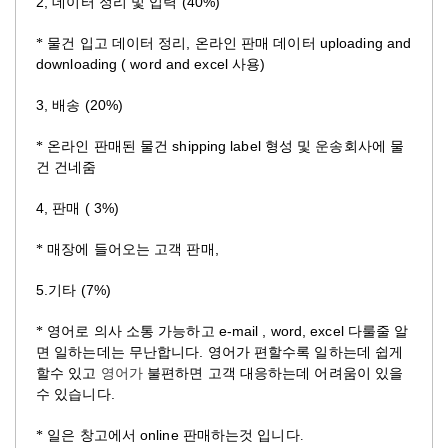
2,
(40%)
데이터
정리
및
입력
,
uploading and
* 물건
입고
데이터
정리
온라인
판매
데이터
downloading ( word and excel
)
사용
3,
(20%)
배송
shipping label
* 온라인
판매된
물건
형성
및
운송회사에
물
건
건네줌
4,
( 3%)
판매
,
* 매장에
들어오는
고객
판매
5.
(7%)
기타
e-mail , word, excel
* 영어로
의사
소통
가능하고
다룰줄
알
.
면
일하는데는
무난합니다
영어가
편할수록
일하는데
쉽게
할수
있고
영어가
불편하면
고객
대응하는데
어려움이
있을
.
수
있습니다
online
* 일은
창고에서
판매하는것 입니다
.