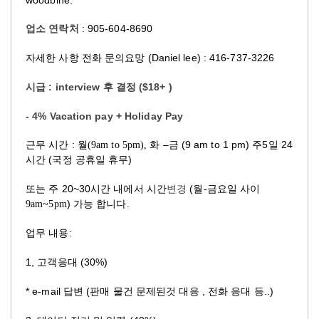
: 905-604-8690
업소
연락처
(Daniel lee) : 416-737-3226
자세한
사항
전화
문의요망
: interview
($18+ )
시급
후
결정
- 4% Vacation pay + Holiday Pay
:
–
(9 am to 1 pm)
5
2
4
근무
시간
월
(9am to 5pm), 화
금
주
일
(
)
시간
국정
공휴일
휴무
20
~30
변경
(
-
또는
주
시간
내에서
시간
월
금요일
사이
)
9am~5pm
가능 합니다
.
:
업무
내용
1,
(30%)
고객응대
* e-mail
(
,
..)
답변
판매
물건
문제된것
대응
전화
응대
등