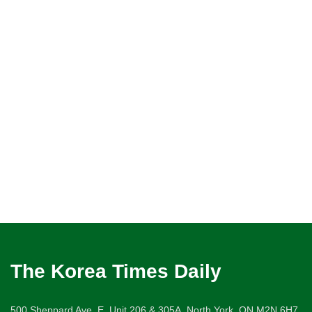
The Korea Times Daily
500 Sheppard Ave. E. Unit 206 & 305A, North York, ON M2N 6H7