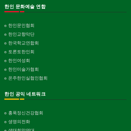
한인 문화예술 연합
한인문인협회
한인교향악단
한국학교연합회
토론토한인회
한인여성회
한인미술가협회
온주한인실협인협회
한인 공익 네트워크
홍푹정신건강협회
생명의전화
생태희망연대