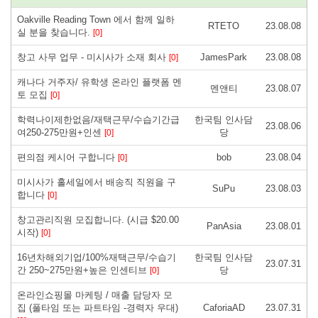
Oakville Reading Town 에서 함께 일하
RTETO
23.08.08
실 분을 찾습니다.
[0]
창고 사무 업무 - 미시사가 소재 회사
JamesPark
23.08.08
[0]
캐나다 거주자/ 유학생 온라인 플랫폼 멘
멘앤티
23.08.07
토 모집
[0]
학력나이제한없음/재택근무/수습기간급
한국팀 인사담
23.08.06
여250-275만원+인센
당
[0]
편의점 케시어 구합니다
bob
23.08.04
[0]
미시사가 홀세일에서 배송직 직원을 구
SuPu
23.08.03
합니다
[0]
창고관리직원 모집합니다. (시급 $20.00
PanAsia
23.08.01
시작)
[0]
16년차해외기업/100%재택근무/수습기
한국팀 인사담
23.07.31
간 250~275만원+높은 인센티브
당
[0]
온라인쇼핑몰 마케팅 / 매출 담당자 모
집 (풀타임 또는 파트타임 -경력자 우대)
CaforiaAD
23.07.31