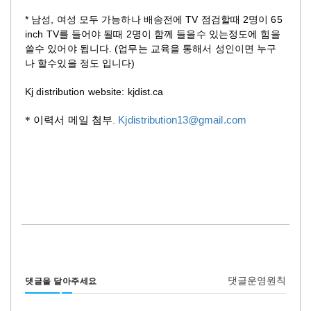
*
,
TV
2
65
남성
여성
모두
가능하나
배송전에
점검할때
명이
inch TV
2
를
들어야
될때
명이
함께
들을수
있는정도에
힘을
. (
쓸수
있어야
됩니다
업무는
교육을
통해서
성인이면
누구
)
나
할수있을
정도
입니다
Kj distribution website: kjdist.ca
* 이력서
메일
첨부
Kjdistribution13@gmail.com
.
댓글운영원칙
댓글을 달아주세요