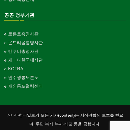
공공 정부기관
토론토총영사관
몬트리올총영사관
벤쿠버총영사관
캐나다한국대사관
KOTRA
민주평통토론토
재외통포협력센터
캐나다한국일보의 모든 기사(content)는 저작권법의 보호를 받으
며, 무단 복제·복사·배포 등을 금합니다.