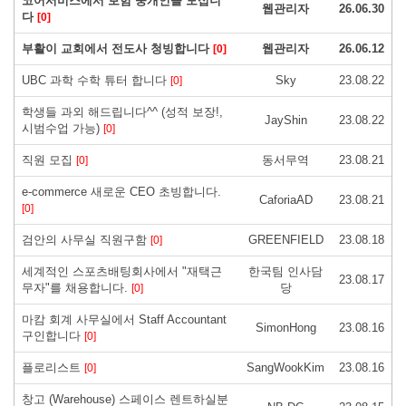
코어서비스에서 보험 중개인을 모십니
웹관리자
26.06.30
다
[0]
부활이 교회에서 전도사 청빙합니다
웹관리자
26.06.12
[0]
UBC 과학 수학 튜터 합니다
Sky
23.08.22
[0]
학생들 과외 해드립니다^^ (성적 보장!,
JayShin
23.08.22
시범수업 가능)
[0]
직원 모집
동서무역
23.08.21
[0]
e-commerce 새로운 CEO 초빙합니다.
CaforiaAD
23.08.21
[0]
검안의 사무실 직원구함
GREENFIELD
23.08.18
[0]
세계적인 스포츠배팅회사에서 "재택근
한국팀 인사담
23.08.17
무자"를 채용합니다.
당
[0]
마캄 회계 사무실에서 Staff Accountant
SimonHong
23.08.16
구인합니다
[0]
플로리스트
SangWookKim
23.08.16
[0]
창고 (Warehouse) 스페이스 렌트하실분