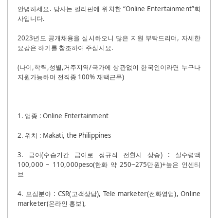
안녕하세요
.
당사는 필리핀에 위치한
“Online Entertainment”
회
사입니다
.
2023
년도 공개채용을 실시하오니 많은 지원 부탁드리며
,
자세한
요강은 하기를 참조하여 주십시요
.
(
나이
,
학력
,
성별
,
거주지역
/
국가에 상관없이 한국인이라면 누구나
지원가능하며 전직종
100%
재택근무
)
1.
업종
: Online Entertainment
2.
위치
: Makati, the Philippines
3.
급여
(
수습기간 급여로 정규직 전환시 상승
) :
실수령액
100,000 ~ 110,000peso(
한화 약
250~275
만원
)+
높은 인센티
브
4.
모집분야
: CSR(
고객상담
), Tele marketer(
전화영업
), Online
marketer(
온라인 홍보
),