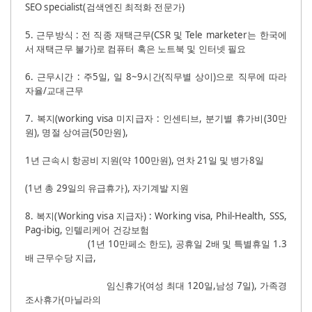
SEO specialist(
검색엔진 최적화 전문가
)
5.
근무방식
:
전 직종 재택근무
(CSR
및
Tele marketer
는 한국에
서 재택근무 불가
)
로 컴퓨터 혹은 노트북 및 인터넷 필요
6.
근무시간
:
주
5
일
,
일
8~9
시간
(
직무별 상이
)
으로 직무에 따라
자율
/
교대근무
7.
복지
(working visa
미지급자
:
인센티브
,
분기별 휴가비
(30
만
원
),
명절 상여금
(50
만원
),
1
년 근속시 항공비 지원
(
약
100
만원
),
연차
21
일 및 병가
8
일
(1
년 총
29
일의 유급휴가
),
자기계발 지원
8.
복지
(Working visa
지급자
) : Working visa, Phil-Health, SSS,
Pag-ibig,
인텔리케어 건강보험
(1
년
10
만페소 한도
),
공휴일
2
배 및 특별휴일
1.3
배 근무수당 지급
,
임신휴가
(
여성 최대
120
일
,
남성
7
일
),
가족경
조사휴가
(
마닐라의