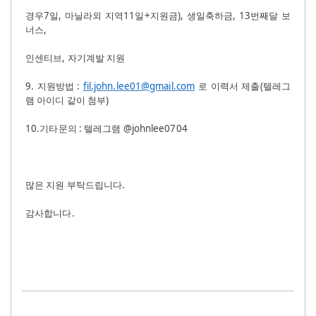
경우
7
일
,
마닐라외 지역
11
일
+
지원금
),
생일축하금
, 13
번째달 보
너스
,
인센티브
,
자기계발 지원
9.
지원방법
:
fil.john.lee01@gmail.com
로 이력서 제출
(
텔레그
램 아이디 같이 첨부
)
10.
기타문의
:
텔레그램
@johnlee0704
많은 지원 부탁드립니다
.
감사합니다
.