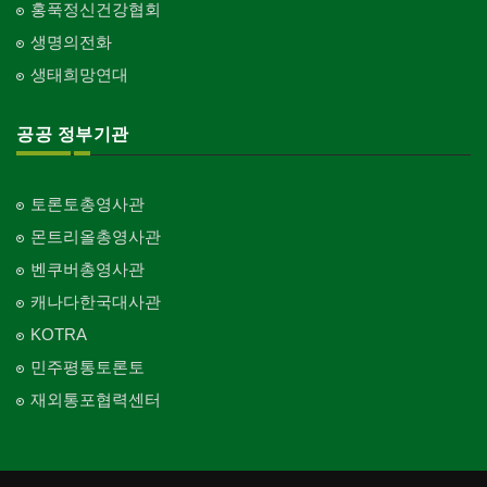
홍푹정신건강협회
생명의전화
생태희망연대
공공 정부기관
토론토총영사관
몬트리올총영사관
벤쿠버총영사관
캐나다한국대사관
KOTRA
민주평통토론토
재외통포협력센터