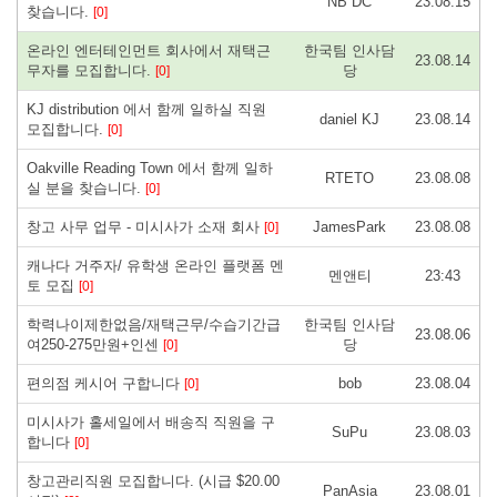
NB DC
23.08.15
찾습니다.
[0]
온라인 엔터테인먼트 회사에서 재택근
한국팀 인사담
23.08.14
무자를 모집합니다.
당
[0]
KJ distribution 에서 함께 일하실 직원
daniel KJ
23.08.14
모집합니다.
[0]
Oakville Reading Town 에서 함께 일하
RTETO
23.08.08
실 분을 찾습니다.
[0]
창고 사무 업무 - 미시사가 소재 회사
JamesPark
23.08.08
[0]
캐나다 거주자/ 유학생 온라인 플랫폼 멘
멘앤티
23:43
토 모집
[0]
학력나이제한없음/재택근무/수습기간급
한국팀 인사담
23.08.06
여250-275만원+인센
당
[0]
편의점 케시어 구합니다
bob
23.08.04
[0]
미시사가 홀세일에서 배송직 직원을 구
SuPu
23.08.03
합니다
[0]
창고관리직원 모집합니다. (시급 $20.00
PanAsia
23.08.01