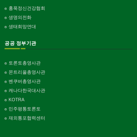
홍푹정신건강협회
생명의전화
생태희망연대
공공 정부기관
토론토총영사관
몬트리올총영사관
벤쿠버총영사관
캐나다한국대사관
KOTRA
민주평통토론토
재외통포협력센터