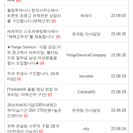
웰컴투캐나다 한국사무소에서
토론토 초중고 유학전문 상담자
에세이
23.09.03
를 구인합니다.(재택근무)
[0]
세계적인 스포츠배팅회사에서
한국팀 인사담당
23.08.30
"재택근무자"를 채용합니다.
[0]
★Yonge Service - 각종 공장,마
트,창고에서 파트타임, 풀타임
YongeServiceCompany
23.08.30
으로 일하실 남성,여성분들을
항시 모집합니다★
[0]
치과 위생사 구인합니다. (파트
recruiter
23.08.29
타임)
[0]
[Youtube에 올릴 영상 편집 파
CaforiaAD
23.08.29
트타임 -자택근무 구인]
[0]
16년차해외기업/100%재택근
무/수습기간 250~275만원+높은
한국팀 인사담당
23.08.28
인센티브
[0]
유학 컨설팅 사무직 구함 (중국
sky
23.08.24
어/한국어 가능자)
[0]