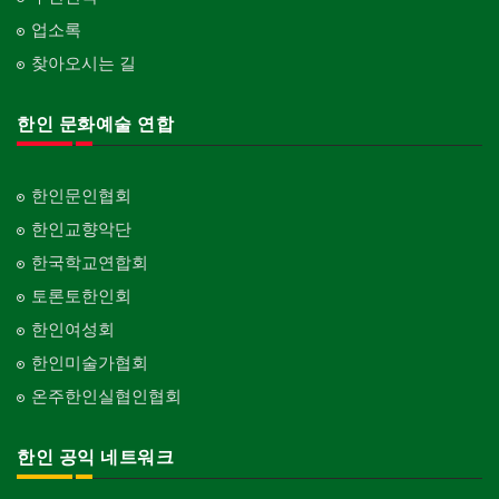
업소록
찾아오시는 길
한인 문화예술 연합
한인문인협회
한인교향악단
한국학교연합회
토론토한인회
한인여성회
한인미술가협회
온주한인실협인협회
한인 공익 네트워크