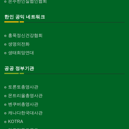
온주한인실협인협회
한인 공익 네트워크
홍푹정신건강협회
생명의전화
생태희망연대
공공 정부기관
토론토총영사관
몬트리올총영사관
벤쿠버총영사관
캐나다한국대사관
KOTRA