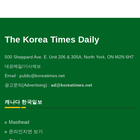
The Korea Times Daily
500 Sheppard Ave. E. Unit 206 & 305A, North York, ON M2N 6H7
대표메일/기사제보
Email : public@koreatimes.net
광고문의(Advertising) :
ad@koreatimes.net
캐나다 한국일보
Masthead
온라인지면 보기