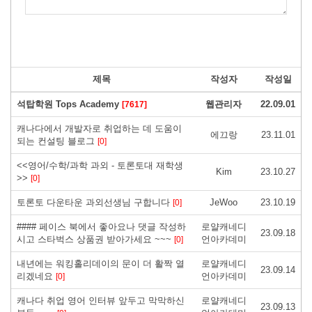
제목
작성자
작성일
석탑학원 Tops Academy
웹관리자
22.09.01
[7617]
캐나다에서 개발자로 취업하는 데 도움이
에끄랑
23.11.01
되는 컨설팅 블로그
[0]
<<영어/수학/과학 과외 - 토론토대 재학생
Kim
23.10.27
>>
[0]
토론토 다운타운 과외선생님 구합니다
JeWoo
23.10.19
[0]
#### 페이스 북에서 좋아요나 댓글 작성하
로얄캐네디
23.09.18
시고 스타벅스 상품권 받아가세요 ~~~
언아카데미
[0]
내년에는 워킹홀리데이의 문이 더 활짝 열
로얄캐네디
23.09.14
리겠네요
언아카데미
[0]
캐나다 취업 영어 인터뷰 앞두고 막막하신
로얄캐네디
23.09.13