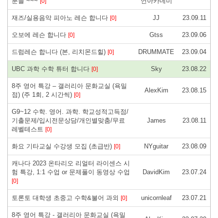
분들 ~~~
언아카데미
[0]
재즈/실용음악 피아노 레슨 합니다
JJ
23.09.11
[0]
오보에 레슨 합니다
Gtss
23.09.06
[0]
드럼레슨 합니다 (본, 리치몬드힐)
DRUMMATE
23.09.04
[0]
UBC 과학 수학 튜터 합니다
Sky
23.08.22
[0]
8주 영어 특강 – 갤러리아 문화교실 (욕밀
AlexKim
23.08.15
점) (주 1회, 2 시간씩)
[0]
G9~12 수학. 영어. 과학. 학교성적고득점/
기출문제/입시전문상담/개인별맞춤/무료
James
23.08.11
레벨테스트
[0]
화요 기타교실 수강생 모집 (초급반)
NYguitar
23.08.09
[0]
캐나다 2023 온타리오 리얼터 라이센스 시
험 특강, 1:1 수업 or 문제풀이 동영상 수업
DavidKim
23.07.24
[0]
토론토 대학생 초중고 수학&불어 과외
unicornleaf
23.07.21
[0]
8주 영어 특강 - 갤러리아 문화교실 (욕밀