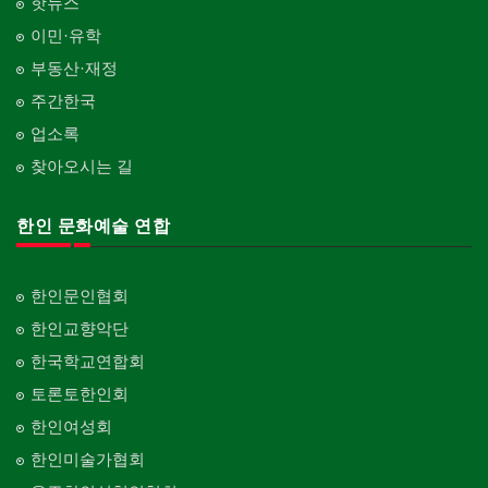
핫뉴스
이민·유학
부동산·재정
주간한국
업소록
찾아오시는 길
한인 문화예술 연합
한인문인협회
한인교향악단
한국학교연합회
토론토한인회
한인여성회
한인미술가협회