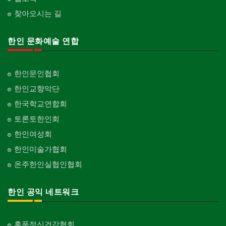
찾아오시는 길
한인 문화예술 연합
한인문인협회
한인교향악단
한국학교연합회
토론토한인회
한인여성회
한인미술가협회
온주한인실협인협회
한인 공익 네트워크
홍푹정신건강협회