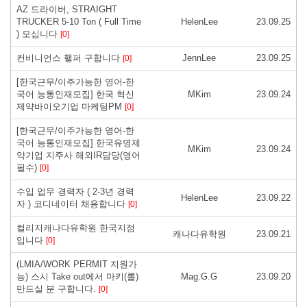
AZ 드라이버, STRAIGHT
TRUCKER 5-10 Ton ( Full Time
HelenLee
23.09.25
) 모십니다
[0]
컨비니언스 핼퍼 구합니다
JennLee
23.09.25
[0]
[한국근무/이주가능한 영어-한
국어 능통인재모집] 한국 혁신
MKim
23.09.24
제약바이오기업 마케팅PM
[0]
[한국근무/이주가능한 영어-한
국어 능통인재모집] 한국유명제
MKim
23.09.24
약기업 지주사 해외IR담당(영어
필수)
[0]
수입 업무 경력자 ( 2-3년 경력
HelenLee
23.09.22
자 ) 코디네이터 채용합니다
[0]
컬리지캐나다유학원 한국지점
캐나다유학원
23.09.21
입니다
[0]
(LMIA/WORK PERMIT 지원가
능) 스시 Take out에서 마키(롤)
Mag.G.G
23.09.20
만드실 분 구합니다.
[0]