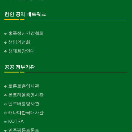
한인 공익 네트워크
홍푹정신건강협회
생명의전화
생태희망연대
공공 정부기관
토론토총영사관
몬트리올총영사관
벤쿠버총영사관
캐나다한국대사관
KOTRA
민주평통토론토