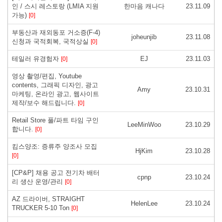
인 / 스시 레스토랑 (LMIA 지원
한마음 캐나다
23.11.09
가능)
[0]
부동산과 재외동포 거소증(F-4)
joheunjib
23.11.08
신청과 국적회복, 국적상실
[0]
테일러 유경험자
EJ
23.11.03
[0]
영상 촬영/편집, Youtube
contents, 그래픽 디자인, 광고
Amy
23.10.31
마케팅, 온라인 광고, 웹사이트
제작/보수 해드립니다.
[0]
Retail Store 풀/파트 타임 구인
LeeMinWoo
23.10.29
합니다.
[0]
킴스양조: 증류주 양조사 모집
HjKim
23.10.28
[0]
[CP&P] 채용 공고 전기차 배터
cpnp
23.10.24
리 생산 운영/관리
[0]
AZ 드라이버, STRAIGHT
HelenLee
23.10.24
TRUCKER 5-10 Ton
[0]