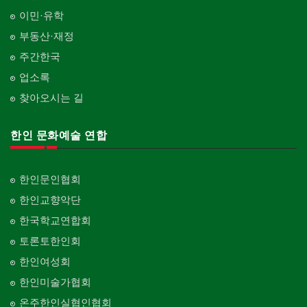
이민·유학
부동산·재정
주간한국
업소록
찾아오시는 길
한인 문화예술 연합
한인문인협회
한인교향악단
한국학교연합회
토론토한인회
한인여성회
한인미술가협회
온주한인실협인협회