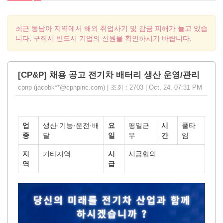
최근 동남아 지역에서 해외 취업사기 및 감금 피해가 늘고 있습
니다. 구직시 반드시 기업의 신원을 확인하시기 바랍니다.
[CP&P] 채용 공고 전기차 배터리 생산 운영/관리
cpnp (jacobk**@cpnpinc.com) | 조회 : 2703 | Oct, 24, 07:31 PM
업
생산·기능·운전·배
요
평일근
시
풀타
종
달
일
무
간
임
지
기타지역
시
시급협의
역
급