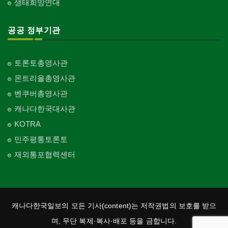
생태희망연대
공공 정부기관
토론토총영사관
몬트리올총영사관
벤쿠버총영사관
캐나다한국대사관
KOTRA
민주평통토론토
재외통포협력센터
캐나다한국일보의 모든 기사(content)는 저작권법의 보호를 받으
며, 무단 복제·복사·배포 등을 금합니다.