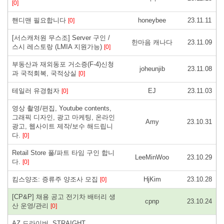
[0]
핸디맨 필요합니다
honeybee
23.11.11
[0]
[서스캐처원 무스조] Server 구인 /
한마음 캐나다
23.11.09
스시 레스토랑 (LMIA 지원가능)
[0]
부동산과 재외동포 거소증(F-4)신청
joheunjib
23.11.08
과 국적회복, 국적상실
[0]
테일러 유경험자
EJ
23.11.03
[0]
영상 촬영/편집, Youtube contents,
그래픽 디자인, 광고 마케팅, 온라인
Amy
23.10.31
광고, 웹사이트 제작/보수 해드립니
다.
[0]
Retail Store 풀/파트 타임 구인 합니
LeeMinWoo
23.10.29
다.
[0]
킴스양조: 증류주 양조사 모집
HjKim
23.10.28
[0]
[CP&P] 채용 공고 전기차 배터리 생
cpnp
23.10.24
산 운영/관리
[0]
AZ 드라이버, STRAIGHT