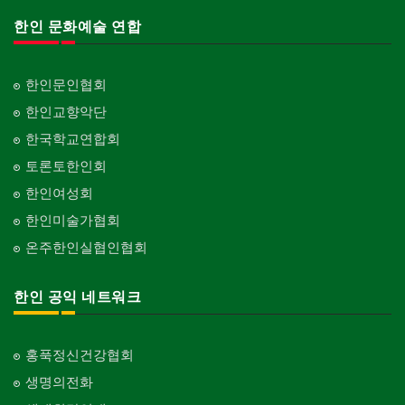
한인 문화예술 연합
한인문인협회
한인교향악단
한국학교연합회
토론토한인회
한인여성회
한인미술가협회
온주한인실협인협회
한인 공익 네트워크
홍푹정신건강협회
생명의전화