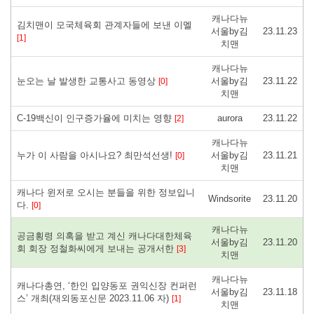
캐나다뉴
김치맨이 모국체육회 관계자들에 보낸 이멜
서울by김
23.11.23
[1]
치맨
캐나다뉴
눈오는 날 발생한 교통사고 동영상
서울by김
23.11.22
[0]
치맨
C-19백신이 인구증가율에 미치는 영향
aurora
23.11.22
[2]
캐나다뉴
누가 이 사람을 아시나요? 최만석선생!
서울by김
23.11.21
[0]
치맨
캐나다 윈저로 오시는 분들을 위한 정보입니
Windsorite
23.11.20
다.
[0]
캐나다뉴
공금횡령 의혹을 받고 계신 캐나다대한체육
서울by김
23.11.20
회 회장 정철화씨에게 보내는 공개서한
[3]
치맨
캐나다뉴
캐나다총연, ‘한인 입양동포 권익신장 컨퍼런
서울by김
23.11.18
스’ 개최(재외동포신문 2023.11.06 자)
[1]
치맨