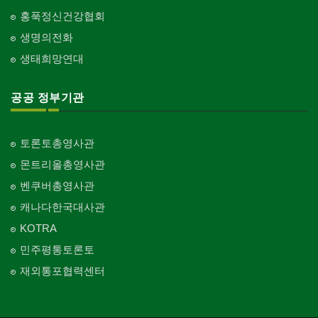
홍푹정신건강협회
생명의전화
생태희망연대
공공 정부기관
토론토총영사관
몬트리올총영사관
벤쿠버총영사관
캐나다한국대사관
KOTRA
민주평통토론토
재외통포협력센터