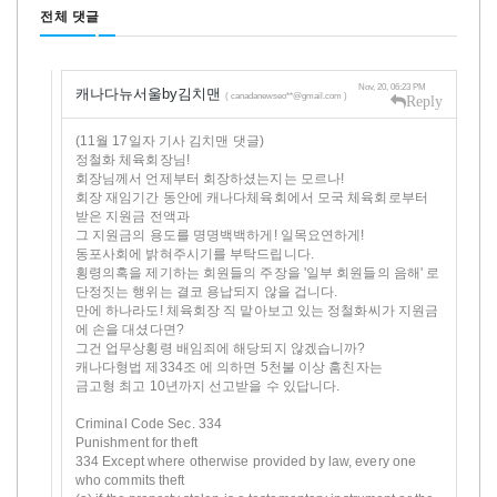
전체 댓글
Nov, 20, 06:23 PM
캐나다뉴서울by김치맨
( canadanewseo**@gmail.com )
Reply
(11월 17일자 기사 김치맨 댓글)
정철화 체육회장님!
회장님께서 언제부터 회장하셨는지는 모르나!
회장 재임기간 동안에 캐나다체육회에서 모국 체육회로부터
받은 지원금 전액과
그 지원금의 용도를 명명백백하게! 일목요연하게!
동포사회에 밝혀주시기를 부탁드립니다.
횡령의혹을 제기하는 회원들의 주장을 '일부 회원들의 음해' 로
단정짓는 행위는 결코 용납되지 않을 겁니다.
만에 하나라도! 체육회장 직 맡아보고 있는 정철화씨가 지원금
에 손을 대셨다면?
그건 업무상횡령 배임죄에 해당되지 않겠습니까?
캐나다형법 제334조 에 의하면 5천불 이상 훔친자는
금고형 최고 10년까지 선고받을 수 있답니다.
Criminal Code Sec. 334
Punishment for theft
334 Except where otherwise provided by law, every one
who commits theft