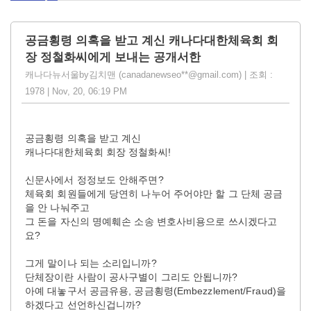
공금횡령 의혹을 받고 계신 캐나다대한체육회 회
장 정철화씨에게 보내는 공개서한
캐나다뉴서울by김치맨 (canadanewseo**@gmail.com) | 조회 :
1978 | Nov, 20, 06:19 PM
공금횡령 의혹을 받고 계신
캐나다대한체육회 회장 정철화씨!
신문사에서 정정보도 안해주면?
체육회 회원들에게 당연히 나누어 주어야만 할 그 단체 공금
을 안 나눠주고
그 돈을 자신의 명예훼손 소송 변호사비용으로 쓰시겠다고
요?
그게 말이나 되는 소리입니까?
단체장이란 사람이 공사구별이 그리도 안됩니까?
아예 대놓구서 공금유용, 공금횡령(Embezzlement/Fraud)을
하겠다고 선언하신겁니까?