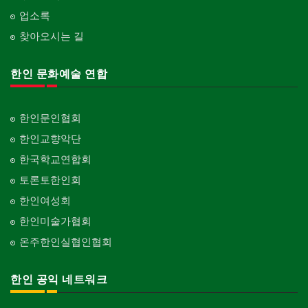
업소록
찾아오시는 길
한인 문화예술 연합
한인문인협회
한인교향악단
한국학교연합회
토론토한인회
한인여성회
한인미술가협회
온주한인실협인협회
한인 공익 네트워크