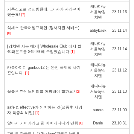
캐나다뉴
가족신고로 정신병원에....기사가 사라져버
서울by김
23.11.16
렸군요!
[7]
치맨
석세스 한국어헬프라인 (정서지원 서비스)
abbybaek
23.11.14
[0]
캐나다뉴
[김치맨 사는 얘기] Wholesale Club 에서 쌀
서울by김
23.11.14
40파운드를 $49.99 에 구입했습니다
[1]
치맨
캐나다뉴
카톡아이디 gonkoo12 는 완전 국제적 사기
서울by김
23.11.12
꾼입니다.
[1]
치맨
캐나다뉴
꼴불견 한인노인회를 어찌해야 할까요?
서울by김
23.11.10
[2]
치맨
safe & effective가 의미하는 것(접종후 사망
aurora
23.11.09
자 폭증의 비밀)
[1]
알아서 기어가라고 한 에어캐나다의 만행
Danle
23.10.31
[0]
파리도 한국도 빈대(Bedbug)피해로 난리입