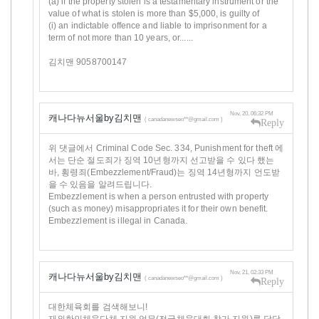
(a) if the property stolen is a testamentary instrument or the
value of what is stolen is more than $5,000, is guilty of
(i) an indictable offence and liable to imprisonment for a
term of not more than 10 years, or......
김치맨 9058700147
Nov, 20, 06:32 PM
캐나다뉴서울by김치맨
( canadanewseo**@gmail.com )
Reply
위 댓글에서 Criminal Code Sec. 334, Punishment for theft 에
서는 단순 절도죄가 징역 10년형까지 선고받을 수 있다 했는
바, 횡령죄(Embezzlement/Fraud)는 징역 14년형까지 언도받
을 수 있음을 알려드립니다.
Embezzlement is when a person entrusted with property
(such as money) misappropriates it for their own benefit.
Embezzlement is illegal in Canada.
Nov, 21, 02:33 PM
캐나다뉴서울by김치맨
( canadanewseo**@gmail.com )
Reply
대한체육회를 검색해보니!
재외한인체육단체 지원 업무(전국체육대회 참가 지원)를 담당