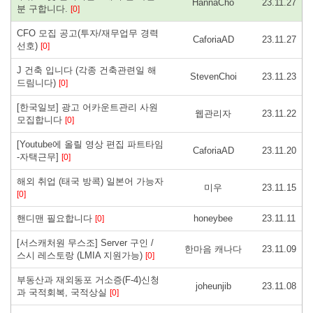
HannaCho
23.11.27
분 구합니다.
[0]
CFO 모집 공고(투자/재무업무 경력
CaforiaAD
23.11.27
선호)
[0]
J 건축 입니다 (각종 건축관련일 해
StevenChoi
23.11.23
드림니다)
[0]
[한국일보] 광고 어카운트관리 사원
웹관리자
23.11.22
모집합니다
[0]
[Youtube에 올릴 영상 편집 파트타임
CaforiaAD
23.11.20
-자택근무]
[0]
해외 취업 (태국 방콕) 일본어 가능자
미우
23.11.15
[0]
핸디맨 필요합니다
honeybee
23.11.11
[0]
[서스캐처원 무스조] Server 구인 /
한마음 캐나다
23.11.09
스시 레스토랑 (LMIA 지원가능)
[0]
부동산과 재외동포 거소증(F-4)신청
joheunjib
23.11.08
과 국적회복, 국적상실
[0]