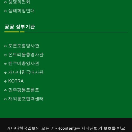
생명의전화
생태희망연대
공공 정부기관
토론토총영사관
몬트리올총영사관
벤쿠버총영사관
캐나다한국대사관
KOTRA
민주평통토론토
재외통포협력센터
캐나다한국일보의 모든 기사(content)는 저작권법의 보호를 받으