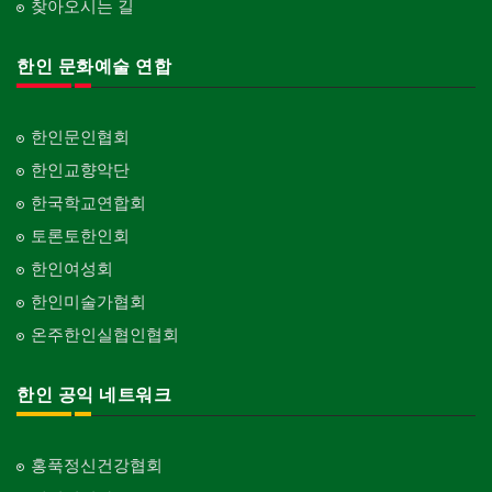
찾아오시는 길
한인 문화예술 연합
한인문인협회
한인교향악단
한국학교연합회
토론토한인회
한인여성회
한인미술가협회
온주한인실협인협회
한인 공익 네트워크
홍푹정신건강협회