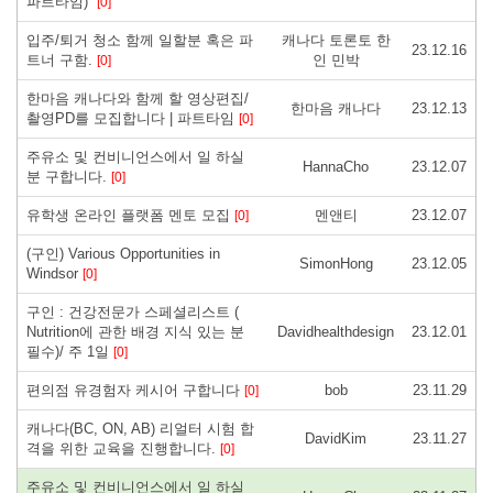
파트타임)
[0]
입주/퇴거 청소 함께 일할분 혹은 파
캐나다 토론토 한
23.12.16
트너 구함.
인 민박
[0]
한마음 캐나다와 함께 할 영상편집/
한마음 캐나다
23.12.13
촬영PD를 모집합니다 | 파트타임
[0]
주유소 및 컨비니언스에서 일 하실
HannaCho
23.12.07
분 구합니다.
[0]
유학생 온라인 플랫폼 멘토 모집
멘앤티
23.12.07
[0]
(구인) Various Opportunities in
SimonHong
23.12.05
Windsor
[0]
구인 : 건강전문가 스페셜리스트 (
Nutrition에 관한 배경 지식 있는 분
Davidhealthdesign
23.12.01
필수)/ 주 1일
[0]
편의점 유경험자 케시어 구합니다
bob
23.11.29
[0]
캐나다(BC, ON, AB) 리얼터 시험 합
DavidKim
23.11.27
격을 위한 교육을 진행합니다.
[0]
주유소 및 컨비니언스에서 일 하실