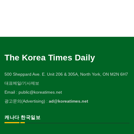
The Korea Times Daily
500 Sheppard Ave. E. Unit 206 & 305A, North York, ON M2N 6H7
대표메일/기사제보
Email : public@koreatimes.net
광고문의(Advertising) :
ad@koreatimes.net
캐나다 한국일보