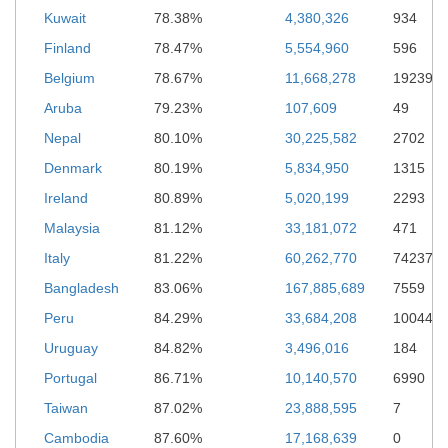
Kuwait
78.38%
4,380,326
934
Finland
78.47%
5,554,960
596
Belgium
78.67%
11,668,278
19239
Aruba
79.23%
107,609
49
Nepal
80.10%
30,225,582
2702
Denmark
80.19%
5,834,950
1315
Ireland
80.89%
5,020,199
2293
Malaysia
81.12%
33,181,072
471
Italy
81.22%
60,262,770
74237
Bangladesh
83.06%
167,885,689
7559
Peru
84.29%
33,684,208
100449
Uruguay
84.82%
3,496,016
184
Portugal
86.71%
10,140,570
6990
Taiwan
87.02%
23,888,595
7
Cambodia
87.60%
17,168,639
0