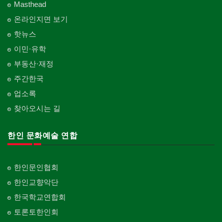
Masthead
온라인지면 보기
핫뉴스
이민·유학
부동산·재정
주간한국
업소록
찾아오시는 길
한인 문화예술 연합
한인문인협회
한인교향악단
한국학교연합회
토론토한인회