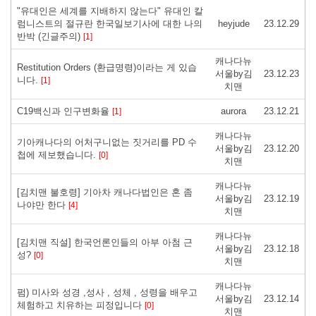
"유대인은 세계를 지배하지 않는다" 유대인 칼
럼니스트의 절규란 한국일보기사에 대한 나의
heyjude
23.12.29
반박 (긴글주의)
[1]
캐나다뉴
Restitution Orders (환급명령)이라는 게 있습
서울by김
23.12.23
니다.
[1]
치맨
C19백신과 인구변화율
aurora
23.12.21
[1]
캐나다뉴
기아캐나다의 어처구니없는 짓거리를 PD 수
서울by김
23.12.20
첩에 제보했습니다.
[0]
치맨
캐나다뉴
[김치맨 불호령] 기아차 캐나다법인은 혼 좀
서울by김
23.12.19
나야만 한다
[4]
치맨
캐나다뉴
[김치맨 직설] 한국언론인들의 아부 아첨 근
서울by김
23.12.18
성?
[0]
치맨
캐나다뉴
펌) 미사와 성경 ,성사 , 성체 , 성령을 배우고
서울by김
23.12.14
체험하고 치유하는 피정입니다
[0]
치맨