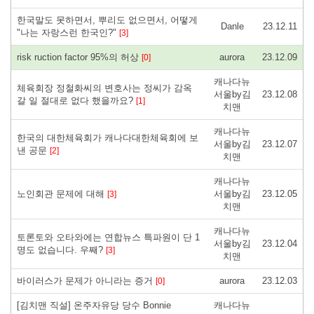
한국말도 못하면서, 뿌리도 없으면서, 어떻게
Danle
23.12.11
"나는 자랑스런 한국인?"
[3]
risk ruction factor 95%의 허상
aurora
23.12.09
[0]
캐나다뉴
체육회장 정철화씨의 변호사는 정씨가 감옥
서울by김
23.12.08
갈 일 절대로 없다 했을까요?
[1]
치맨
캐나다뉴
한국의 대한체육회가 캐나다대한체육회에 보
서울by김
23.12.07
낸 공문
[2]
치맨
캐나다뉴
노인회관 문제에 대해
서울by김
23.12.05
[3]
치맨
캐나다뉴
토론토와 오타와에는 연합뉴스 특파원이 단 1
서울by김
23.12.04
명도 없습니다. 우째?
[3]
치맨
바이러스가 문제가 아니라는 증거
aurora
23.12.03
[0]
[김치맨 직설] 온주자유당 당수 Bonnie
캐나다뉴