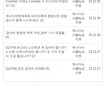
Crombie! 이제는 Crombie 가 아니어야 하잖아
서울by김
23.12.02
요?
치맨
[2]
캐나다뉴
캐나다대한체육회 비리의혹에 총영사와 경찰
서울by김
23.11.30
영사가 함께 나서주세요.
[3]
치맨
캐나다뉴
'공사비 분쟁에 주택 저당 잡혀' 기사 댓글들
서울by김
23.11.29
[0]
치맨
[김치맨 쓴소리] 노인회관 꼭 있어야 합니까?
캐나다뉴
노인회 소유이어야만 합니까? 또 거지 구걸
서울by김
23.11.27
식 모금 할겁니까?
치맨
[3]
캐나다뉴
[김치맨] 김치 입맛의 세계화!
서울by김
23.11.27
[0]
치맨