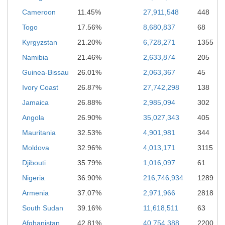
Cameroon
11.45%
27,911,548
448
Togo
17.56%
8,680,837
68
Kyrgyzstan
21.20%
6,728,271
1355
Namibia
21.46%
2,633,874
205
Guinea-Bissau
26.01%
2,063,367
45
Ivory Coast
26.87%
27,742,298
138
Jamaica
26.88%
2,985,094
302
Angola
26.90%
35,027,343
405
Mauritania
32.53%
4,901,981
344
Moldova
32.96%
4,013,171
3115
Djibouti
35.79%
1,016,097
61
Nigeria
36.90%
216,746,934
1289
Armenia
37.07%
2,971,966
2818
South Sudan
39.16%
11,618,511
63
Afghanistan
42.81%
40,754,388
2200