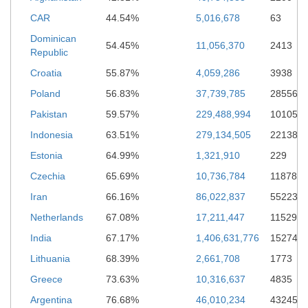
CAR
44.54%
5,016,678
63
Dominican
54.45%
11,056,370
2413
Republic
Croatia
55.87%
4,059,286
3938
Poland
56.83%
37,739,785
28556
Pakistan
59.57%
229,488,994
10105
Indonesia
63.51%
279,134,505
22138
Estonia
64.99%
1,321,910
229
Czechia
65.69%
10,736,784
11878
Iran
66.16%
86,022,837
55223
Netherlands
67.08%
17,211,447
11529
India
67.17%
1,406,631,776
152741
Lithuania
68.39%
2,661,708
1773
Greece
73.63%
10,316,637
4835
Argentina
76.68%
46,010,234
43245