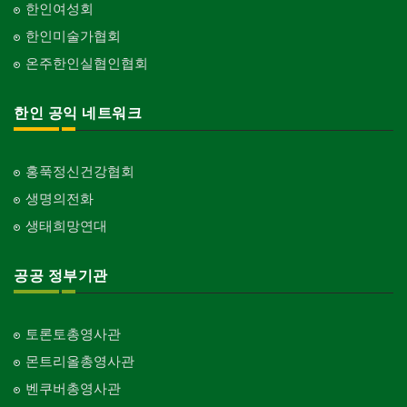
한인여성회
한인미술가협회
온주한인실협인협회
한인 공익 네트워크
홍푹정신건강협회
생명의전화
생태희망연대
공공 정부기관
토론토총영사관
몬트리올총영사관
벤쿠버총영사관