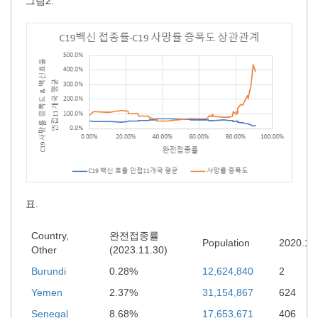
그림2.
표.
Country,
완전접종률
Population
2020.12
Other
(2023.11.30)
Burundi
0.28%
12,624,840
2
Yemen
2.37%
31,154,867
624
Senegal
8.68%
17,653,671
406