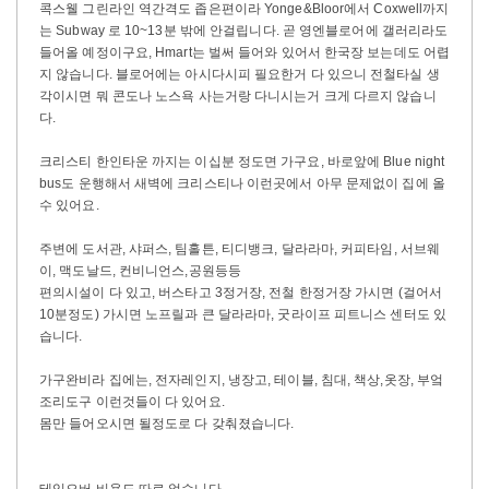
콕스웰 그린라인 역간격도 좁은편이라 Yonge&Bloor에서 Coxwell까지
는 Subway 로 10~13분 밖에 안걸립니다. 곧 영엔블로어에 갤러리라도
들어올 예정이구요, Hmart는 벌써 들어와 있어서 한국장 보는데도 어렵
지 않습니다. 블로어에는 아시다시피 필요한거 다 있으니 전철타실 생
각이시면 뭐 콘도나 노스욕 사는거랑 다니시는거 크게 다르지 않습니
다.
크리스티 한인타운 까지는 이십분 정도면 가구요, 바로앞에 Blue night
bus도 운행해서 새벽에 크리스티나 이런곳에서 아무 문제없이 집에 올
수 있어요.
주변에 도서관, 샤퍼스, 팀홀튼, 티디뱅크, 달라라마, 커피타임, 서브웨
이, 맥도날드, 컨비니언스,공원등등
편의시설이 다 있고, 버스타고 3정거장, 전철 한정거장 가시면 (걸어서
10분정도) 가시면 노프릴과 큰 달라라마, 굿라이프 피트니스 센터도 있
습니다.
가구완비라 집에는, 전자레인지, 냉장고, 테이블, 침대, 책상,옷장, 부엌
조리도구 이런것들이 다 있어요.
몸만 들어오시면 될정도로 다 갖춰졌습니다.
테익오버 비용도 따로 없습니다.