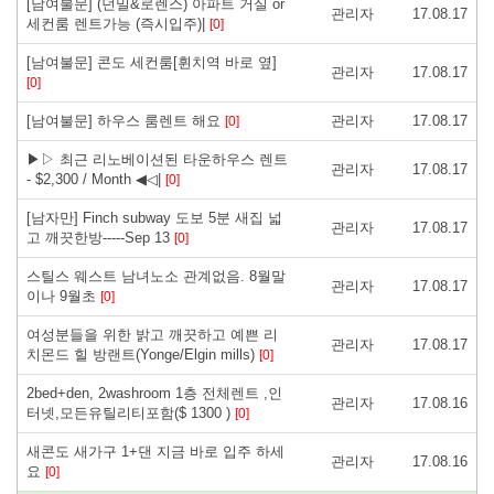
[남여불문] (던밀&로렌스) 아파트 거실 or
관리자
17.08.17
세컨룸 렌트가능 (즉시입주)|
[0]
[남여불문] 콘도 세컨룸[휜치역 바로 옆]
관리자
17.08.17
[0]
[남여불문] 하우스 룸렌트 해요
관리자
17.08.17
[0]
▶▷ 최근 리노베이션된 타운하우스 렌트
관리자
17.08.17
- $2,300 / Month ◀◁|
[0]
[남자만] Finch subway 도보 5분 새집 넓
관리자
17.08.17
고 깨끗한방-----Sep 13
[0]
스틸스 웨스트 남녀노소 관계없음. 8월말
관리자
17.08.17
이나 9월초
[0]
여성분들을 위한 밝고 깨끗하고 예쁜 리
관리자
17.08.17
치몬드 힐 방랜트(Yonge/Elgin mills)
[0]
2bed+den, 2washroom 1층 전체렌트 ,인
관리자
17.08.16
터넷,모든유틸리티포함($ 1300 )
[0]
새콘도 새가구 1+댄 지금 바로 입주 하세
관리자
17.08.16
요
[0]