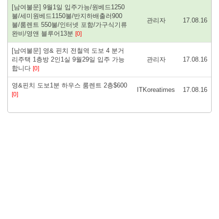
[남여불문] 9월1일 입주가능/원베드1250
불/세미원베드1150불/반지하배출러900
관리자
17.08.16
불/룸렌트 550불/인터넷 포함/가구식기류
완비/영앤 블루어13분
[0]
[남여불문] 영& 핀치 전철역 도보 4 분거
리주택 1층방 2인1실 9월29일 입주 가능
관리자
17.08.16
합니다
[0]
영&핀치 도보1분 하우스 룸렌트 2층$600
ITKoreatimes
17.08.16
[0]