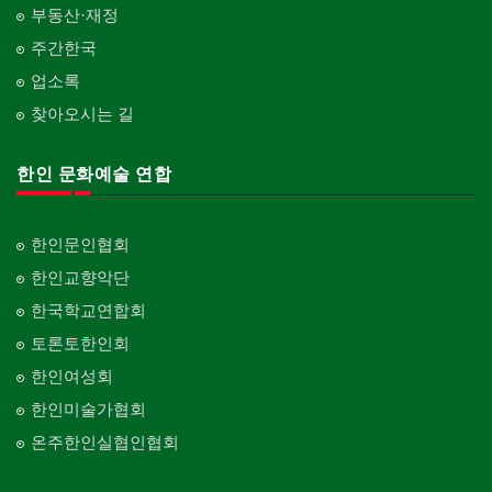
부동산·재정
주간한국
업소록
찾아오시는 길
한인 문화예술 연합
한인문인협회
한인교향악단
한국학교연합회
토론토한인회
한인여성회
한인미술가협회
온주한인실협인협회