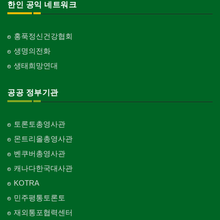
한인 공익 네트워크
홍푹정신건강협회
생명의전화
생태희망연대
공공 정부기관
토론토총영사관
몬트리올총영사관
벤쿠버총영사관
캐나다한국대사관
KOTRA
민주평통토론토
재외통포협력센터