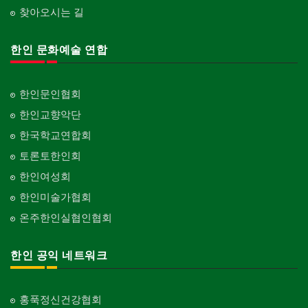
찾아오시는 길
한인 문화예술 연합
한인문인협회
한인교향악단
한국학교연합회
토론토한인회
한인여성회
한인미술가협회
온주한인실협인협회
한인 공익 네트워크
홍푹정신건강협회