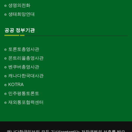
생명의전화
생태희망연대
공공 정부기관
토론토총영사관
몬트리올총영사관
벤쿠버총영사관
캐나다한국대사관
KOTRA
민주평통토론토
재외통포협력센터
캐나다한국일보의 모든 기사(content)는 저작권법의 보호를 받으