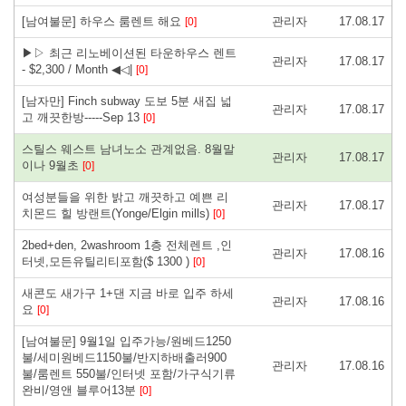
[남여불문] 하우스 룸렌트 해요
관리자
17.08.17
[0]
▶▷ 최근 리노베이션된 타운하우스 렌트
관리자
17.08.17
- $2,300 / Month ◀◁|
[0]
[남자만] Finch subway 도보 5분 새집 넓
관리자
17.08.17
고 깨끗한방-----Sep 13
[0]
스틸스 웨스트 남녀노소 관계없음. 8월말
관리자
17.08.17
이나 9월초
[0]
여성분들을 위한 밝고 깨끗하고 예쁜 리
관리자
17.08.17
치몬드 힐 방랜트(Yonge/Elgin mills)
[0]
2bed+den, 2washroom 1층 전체렌트 ,인
관리자
17.08.16
터넷,모든유틸리티포함($ 1300 )
[0]
새콘도 새가구 1+댄 지금 바로 입주 하세
관리자
17.08.16
요
[0]
[남여불문] 9월1일 입주가능/원베드1250
불/세미원베드1150불/반지하배출러900
관리자
17.08.16
불/룸렌트 550불/인터넷 포함/가구식기류
완비/영앤 블루어13분
[0]