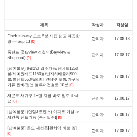
제목
작성자
작성일
Finch subway 도보 5분 새집 넓고 깨끗한
관리자
17.08.18
방-----Sep 13
[0]
룸렌트 (Bayview 전철역(Bayview &
관리자
17.08.17
Sheppard)
[0]
[남여불문] 9월1일 입주가능/원베드1250
불/세미원베드1150불/반지하배출러900
관리자
17.08.17
불/룸렌트550/틸리티 인터넷 포함/가구식
기류 완비/영앤 블루어전철로 10분
[0]
새콘도 새가구 1+댄 지금 바로 입주 하세
관리자
17.08.17
요
[0]
[남여불문] (던밀&로렌스) 아파트 거실 or
관리자
17.08.17
세컨룸 렌트가능 (즉시입주)|
[0]
[남여불문] 콘도 세컨룸[휜치역 바로 옆]
관리자
17.08.17
[0]