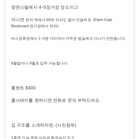
영앤스틸에서 4~5정거장 정도이고
아니면
핀치 역에서 60번 타셔도 얼마 안걸려요. (
Palm Gate
Boulevard
정거장에서 하차
)
버스정류장에서 1~2분 거리여서 어두운 밤길에도 다니기 안전합니다.
8월말이나 9월초
입주 가능합니다.
룸렌트 $600
홈스테이를 원하시면 전화로 문의 부탁드려요.
집 구조를 소개하자면, (사진첨부)
1층엔 거실,주방,식당과 화장실이 있고