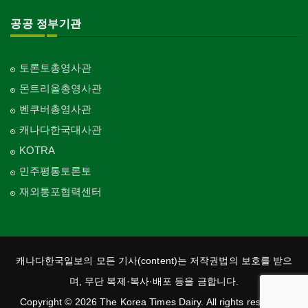
공공 정부기관
토론토총영사관
몬트리올총영사관
벤쿠버총영사관
캐나다한국대사관
KOTRA
민주평통토론토
재외통포협력센터
캐나다한국일보의 모든 기사(content)는 저작권법의 보호를 받으
며, 무단 복제·복사·배포 등을 금합니다.
Copyright © 2026 The Korea Times Dairy. All rights reserved.