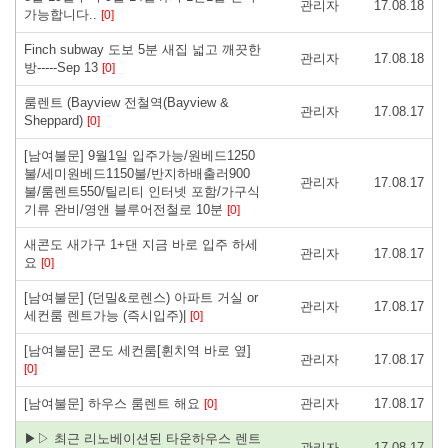
관리자
17.08.18
가능합니다..
[0]
Finch subway 도보 5분 새집 넓고 깨끗한
관리자
17.08.18
방-----Sep 13
[0]
룸렌트 (Bayview 전철역(Bayview &
관리자
17.08.17
Sheppard)
[0]
[남여불문] 9월1일 입주가능/원베드1250
불/세미원베드1150불/반지하배출러900
관리자
17.08.17
불/룸렌트550/틸리티 인터넷 포함/가구식
기류 완비/영앤 블루어전철로 10분
[0]
새콘도 새가구 1+댄 지금 바로 입주 하세
관리자
17.08.17
요
[0]
[남여불문] (던밀&로렌스) 아파트 거실 or
관리자
17.08.17
세컨룸 렌트가능 (즉시입주)|
[0]
[남여불문] 콘도 세컨룸[휜치역 바로 옆]
관리자
17.08.17
[0]
[남여불문] 하우스 룸렌트 해요
관리자
17.08.17
[0]
▶▷ 최근 리노베이션된 타운하우스 렌트
관리자
17.08.17