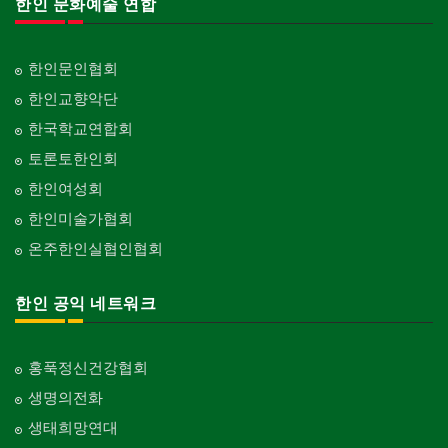
한인 문화예술 연합
한인문인협회
한인교향악단
한국학교연합회
토론토한인회
한인여성회
한인미술가협회
온주한인실협인협회
한인 공익 네트워크
홍푹정신건강협회
생명의전화
생태희망연대