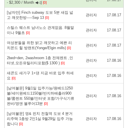
- $2,300 / Month ◀◁|
[0]
[남자만] Finch subway 도보 5분 새집 넓
관리자
17.08.17
고 깨끗한방-----Sep 13
[0]
스틸스 웨스트 남녀노소 관계없음. 8월말
관리자
17.08.17
이나 9월초
[0]
여성분들을 위한 밝고 깨끗하고 예쁜 리
관리자
17.08.17
치몬드 힐 방랜트(Yonge/Elgin mills)
[0]
2bed+den, 2washroom 1층 전체렌트 ,인
관리자
17.08.16
터넷,모든유틸리티포함($ 1300 )
[0]
새콘도 새가구 1+댄 지금 바로 입주 하세
관리자
17.08.16
요
[0]
[남여불문] 9월1일 입주가능/원베드1250
불/세미원베드1150불/반지하배출러900
관리자
17.08.16
불/룸렌트 550불/인터넷 포함/가구식기류
완비/영앤 블루어13분
[0]
[남여불문] 영& 핀치 전철역 도보 4 분거
리주택 1층방 2인1실 9월29일 입주 가능
관리자
17.08.16
합니다
[0]