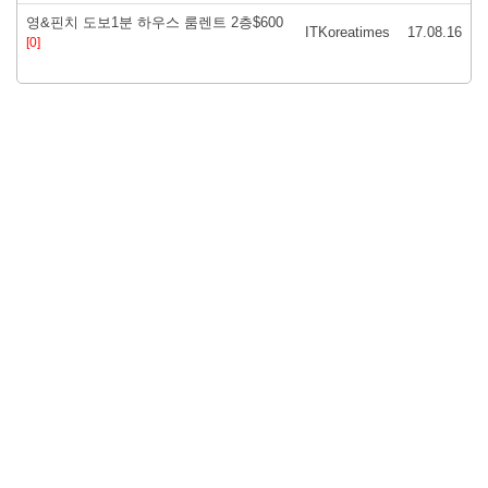
영&핀치 도보1분 하우스 룸렌트 2층$600
ITKoreatimes
17.08.16
[0]