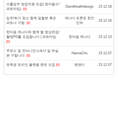
수출업무 영업직원 모집( 영어필수/
Davidhealthdesign
23.12.18
파트타임)
[0]
입주/퇴거 청소 함께 일할분 혹은
캐나다 토론토 한인
23.12.16
파트너 구함.
민박
[0]
한마음 캐나다와 함께 할 영상편집/
촬영PD를 모집합니다 | 파트타임
한마음 캐나다
23.12.13
[0]
주유소 및 컨비니언스에서 일 하실
HannaCho
23.12.07
분 구합니다.
[0]
유학생 온라인 플랫폼 멘토 모집
멘앤티
23.12.07
[0]