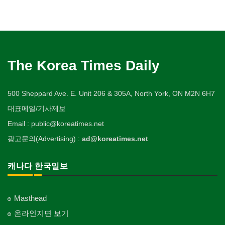
The Korea Times Daily
500 Sheppard Ave. E. Unit 206 & 305A, North York, ON M2N 6H7
대표메일/기사제보
Email : public@koreatimes.net
광고문의(Advertising) :
ad@koreatimes.net
캐나다 한국일보
Masthead
온라인지면 보기