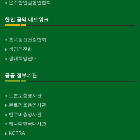
온주한인실협인협회
한인 공익 네트워크
홍푹정신건강협회
생명의전화
생태희망연대
공공 정부기관
토론토총영사관
몬트리올총영사관
벤쿠버총영사관
캐나다한국대사관
KOTRA