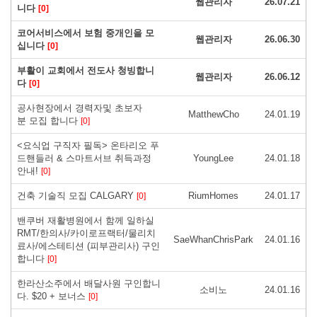
웹관리자
26.07.21
니다
[0]
코어서비스에서 보험 중개인을 모
웹관리자
26.06.30
십니다
[0]
부활이 교회에서 전도사 청빙합니
웹관리자
26.06.12
다
[0]
공사현장에서 경력자및 초보자
MatthewCho
24.01.19
분 모집 합니다
[0]
<요식업 구직자 필독> 온타리오 푸
드핸들러 & 스마트서브 취득과정
YoungLee
24.01.18
안내!
[0]
건축 기술직 모집 CALGARY
RiumHomes
24.01.17
[0]
밴쿠버 재활병원에서 함께 일하실
RMT/한의사/카이로프랙터/물리치
SaeWhanChrisPark
24.01.16
료사/에스테티션 (피부관리사) 구인
합니다
[0]
한라산소주에서 배달사원 구인합니
소비노
24.01.16
다. $20 + 보너스
[0]