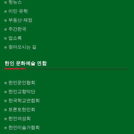
핫뉴스
이민·유학
부동산·재정
주간한국
업소록
찾아오시는 길
한인 문화예술 연합
한인문인협회
한인교향악단
한국학교연합회
토론토한인회
한인여성회
한인미술가협회