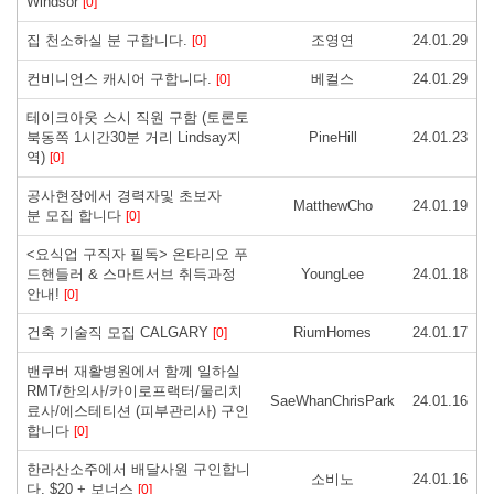
Windsor
[0]
집 천소하실 분 구합니다.
조영연
24.01.29
[0]
컨비니언스 캐시어 구합니다.
베컬스
24.01.29
[0]
테이크아웃 스시 직원 구함 (토론토
북동쪽 1시간30분 거리 Lindsay지
PineHill
24.01.23
역)
[0]
공사현장에서 경력자및 초보자
MatthewCho
24.01.19
분 모집 합니다
[0]
<요식업 구직자 필독> 온타리오 푸
드핸들러 & 스마트서브 취득과정
YoungLee
24.01.18
안내!
[0]
건축 기술직 모집 CALGARY
RiumHomes
24.01.17
[0]
밴쿠버 재활병원에서 함께 일하실
RMT/한의사/카이로프랙터/물리치
SaeWhanChrisPark
24.01.16
료사/에스테티션 (피부관리사) 구인
합니다
[0]
한라산소주에서 배달사원 구인합니
소비노
24.01.16
다. $20 + 보너스
[0]