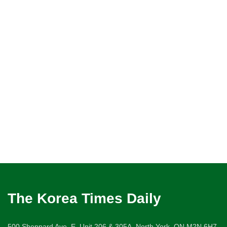
The Korea Times Daily
500 Sheppard Ave. E. Unit 206 & 305A, North York, ON M2N 6H7