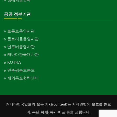
공공 정부기관
토론토총영사관
몬트리올총영사관
벤쿠버총영사관
캐나다한국대사관
KOTRA
민주평통토론토
재외통포협력센터
캐나다한국일보의 모든 기사(content)는 저작권법의 보호를 받으
며, 무단 복제·복사·배포 등을 금합니다.