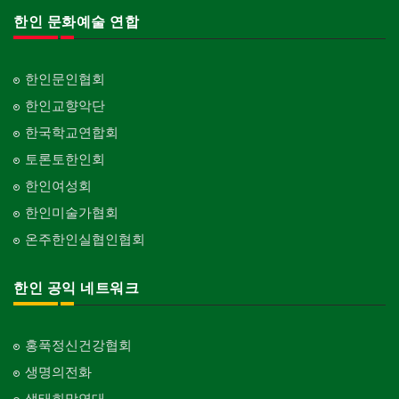
한인 문화예술 연합
한인문인협회
한인교향악단
한국학교연합회
토론토한인회
한인여성회
한인미술가협회
온주한인실협인협회
한인 공익 네트워크
홍푹정신건강협회
생명의전화
생태희망연대