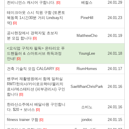
컨비니언스 캐시어 구합니다.
베컬스
24.01.29
[0]
테이크아웃 스시 직원 구함 (토론토
북동쪽 1시간30분 거리 Lindsay지
PineHill
24.01.23
역)
[0]
공사현장에서 경력자및 초보자
MatthewCho
24.01.19
분 모집 합니다
[0]
<요식업 구직자 필독> 온타리오 푸
드핸들러 & 스마트서브 취득과정
YoungLee
24.01.18
안내!
[0]
건축 기술직 모집 CALGARY
RiumHomes
24.01.17
[0]
밴쿠버 재활병원에서 함께 일하실
RMT/한의사/카이로프랙터/물리치
SaeWhanChrisPark
24.01.16
료사/에스테티션 (피부관리사) 구인
합니다
[0]
한라산소주에서 배달사원 구인합니
소비노
24.01.16
다. $20 + 보너스
[0]
fitness trainer 구함
jondoc
24.01.15
[0]