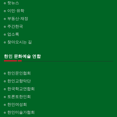
핫뉴스
이민·유학
부동산·재정
주간한국
업소록
찾아오시는 길
한인 문화예술 연합
한인문인협회
한인교향악단
한국학교연합회
토론토한인회
한인여성회
한인미술가협회