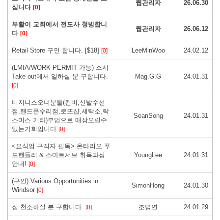
웹관리자
26.06.30
십니다
[0]
부활이 교회에서 전도사 청빙합니
웹관리자
26.06.12
다
[0]
Retail Store 구인 합니다. [$18]
LeeMinWoo
24.02.12
[0]
(LMIA/WORK PERMIT 가능) 스시
Take out에서 일하실 분 구합니다.
Mag.G.G
24.01.31
[0]
비지니스오너분들(컨비,신발수선
점,핸드폰수리점,로또샵,세탁소,락
SeanSong
24.01.31
스미스 기타)부업으로 매상오릴수
있는기회입니다
[0]
<요식업 구직자 필독> 온타리오 푸
드핸들러 & 스마트서브 취득과정
YoungLee
24.01.31
안내!
[0]
(구인) Various Opportunities in
SimonHong
24.01.30
Windsor
[0]
집 천소하실 분 구합니다.
조영연
24.01.29
[0]