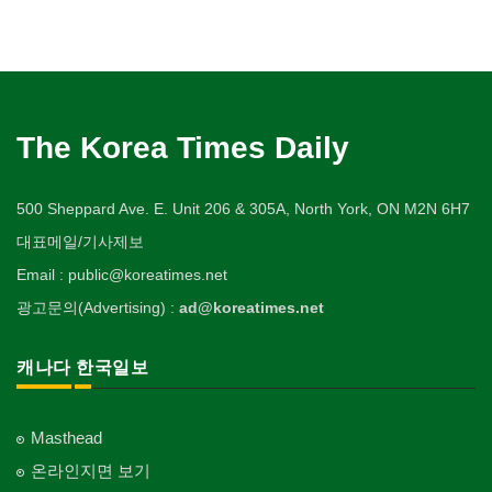
The Korea Times Daily
500 Sheppard Ave. E. Unit 206 & 305A, North York, ON M2N 6H7
대표메일/기사제보
Email : public@koreatimes.net
광고문의(Advertising) :
ad@koreatimes.net
캐나다 한국일보
Masthead
온라인지면 보기