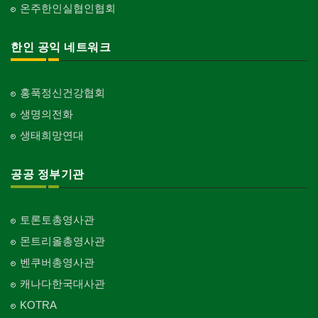
온주한인실협인협회
한인 공익 네트워크
홍푹정신건강협회
생명의전화
생태희망연대
공공 정부기관
토론토총영사관
몬트리올총영사관
벤쿠버총영사관
캐나다한국대사관
KOTRA