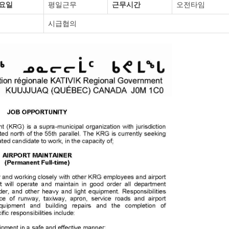
요일
평일근무
근무시간
오전타임
시급협의