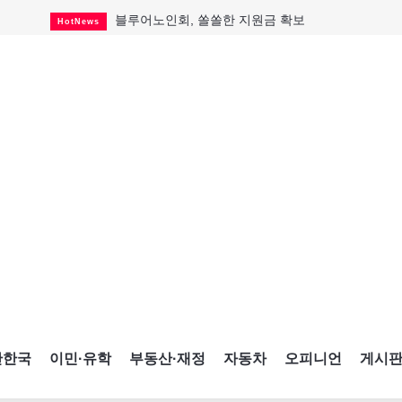
블루어노인회, 쏠쏠한 지원금 확보
HotNews
캐나다인 33% "생활비 부담에 보험 축소"
HotNews
"마약 범죄에 연루됐으니 돈 보내라"
HotNews
토론토 살사축제 총격 용의자 체포
HotNews
세계 10대 구조물서 내려오는 CN타워
CultureSports
이민자의 삶을 문학적 이야기로
CultureSports
미 총영사관 총격 용의자 2명 체포
HotNews
캐나다 공룡 화석, 주화로 탄생
CultureSports
"벌써 내년 여름이 기다려진다"
CultureSports
간한국
이민·유학
부동산·재정
자동차
오피니언
게시