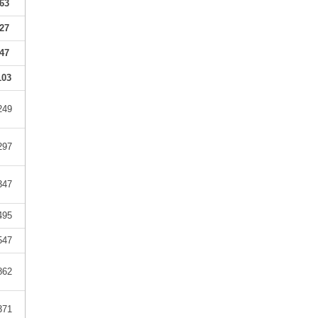
63
27
47
103
249
297
347
495
547
862
371