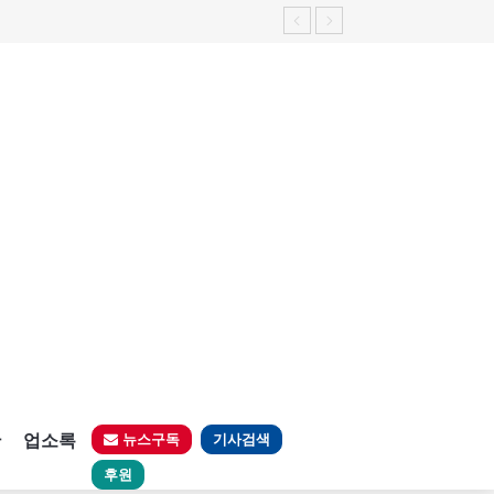
판
업소록
뉴스구독
기사검색
후원