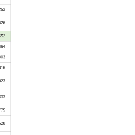
253
426
652
464
003
616
923
633
775
628