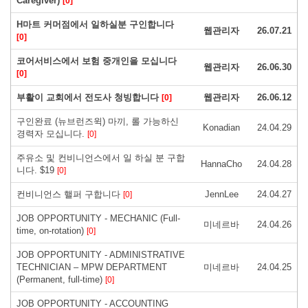
Caregiver)
[0]
H마트 커머점에서 일하실분 구인합니다
웹관리자
26.07.21
[0]
코어서비스에서 보험 중개인을 모십니다
웹관리자
26.06.30
[0]
부활이 교회에서 전도사 청빙합니다
웹관리자
26.06.12
[0]
구인완료 (뉴브런즈윅) 마끼, 롤 가능하신
Konadian
24.04.29
경력자 모십니다.
[0]
주유소 및 컨비니언스에서 일 하실 분 구합
HannaCho
24.04.28
니다. $19
[0]
컨비니언스 핼퍼 구합니다
JennLee
24.04.27
[0]
JOB OPPORTUNITY - MECHANIC (Full-
미네르바
24.04.26
time, on-rotation)
[0]
JOB OPPORTUNITY - ADMINISTRATIVE
TECHNICIAN ‒ MPW DEPARTMENT
미네르바
24.04.25
(Permanent, full-time)
[0]
JOB OPPORTUNITY - ACCOUNTING