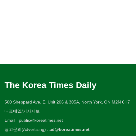
The Korea Times Daily
500 Sheppard Ave. E. Unit 206 & 305A, North York, ON M2N 6H7
대표메일/기사제보
Email : public@koreatimes.net
광고문의(Advertising) :
ad@koreatimes.net