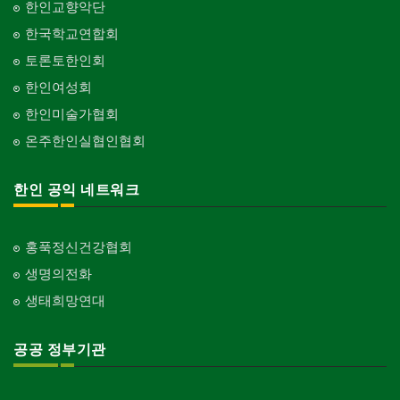
한인교향악단
한국학교연합회
토론토한인회
한인여성회
한인미술가협회
온주한인실협인협회
한인 공익 네트워크
홍푹정신건강협회
생명의전화
생태희망연대
공공 정부기관