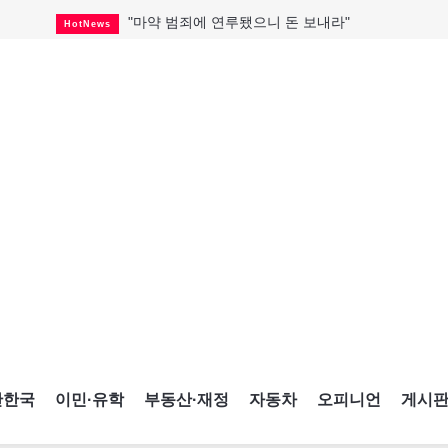
"마약 범죄에 연루됐으니 돈 보내라"
HotNews
대한축구협회, 15년 전 외국인 심판에 성 접대
HotNews
미시사가서 경찰 수사 중 총격 발생
HotNews
캐나다·미국 교역 20억 불 감소
HotNews
온타리오 공공기관 8곳 감사
HotNews
국내 신차 판매 2개월 연속 증가
Car
캐나다 관광업, 올여름 기록적 호황
HotNews
"임 대사 22일 토론토 방문 계획"
HotNews
해외 수감 한국인 4년 새 25% 늘어
HotNews
간한국
이민·유학
부동산·재정
자동차
오피니언
게시