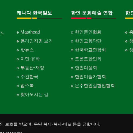
캐나다 한국일보
한인 문화예술 연합
한
Masthead
한인문인협회
k,
온라인지면 보기
한인교향악단
핫뉴스
한국학교연합회
이민·유학
토론토한인회
부동산·재정
한인여성회
주간한국
한인미술가협회
업소록
온주한인실협인협회
찾아오시는 길
법의 보호를 받으며, 무단 복제·복사·배포 등을 금합니다.