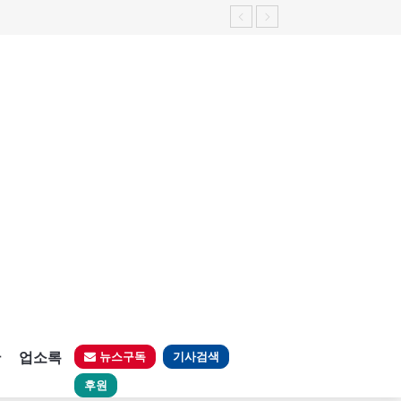
판
업소록
뉴스구독
기사검색
후원