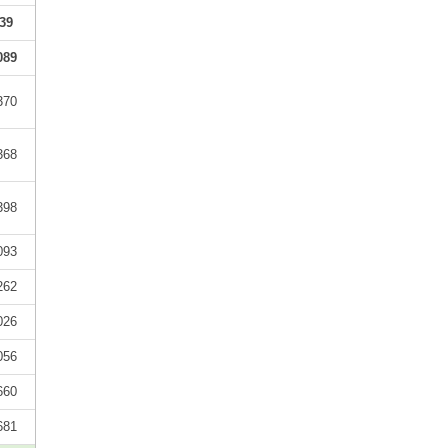
39
089
370
368
398
093
262
026
056
660
681