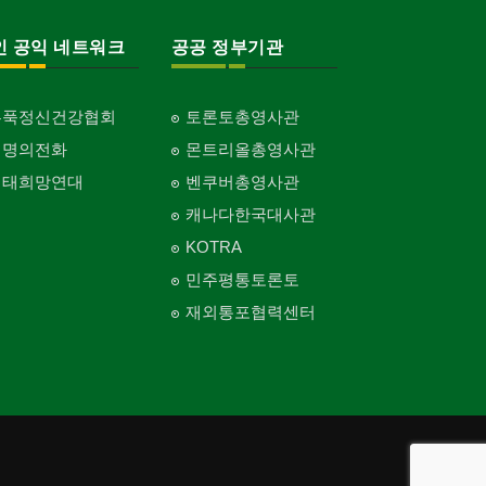
인 공익 네트워크
공공 정부기관
홍푹정신건강협회
토론토총영사관
생명의전화
몬트리올총영사관
생태희망연대
벤쿠버총영사관
캐나다한국대사관
KOTRA
민주평통토론토
재외통포협력센터