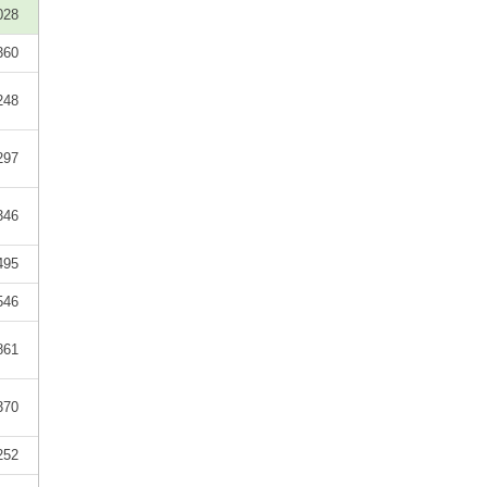
028
360
248
297
346
495
546
861
370
252