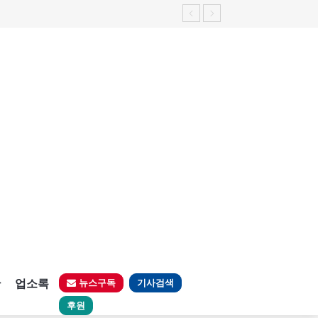
판
업소록
뉴스구독
기사검색
후원