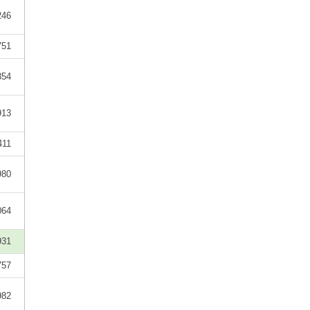
246
751
354
913
411
980
064
931
757
982