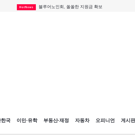
블루어노인회, 쏠쏠한 지원금 확보
HotNews
캐나다인 33% "생활비 부담에 보험 축소"
HotNews
"마약 범죄에 연루됐으니 돈 보내라"
HotNews
토론토 살사축제 총격 용의자 체포
HotNews
세계 10대 구조물서 내려오는 CN타워
CultureSports
이민자의 삶을 문학적 이야기로
CultureSports
미 총영사관 총격 용의자 2명 체포
HotNews
캐나다 공룡 화석, 주화로 탄생
CultureSports
"벌써 내년 여름이 기다려진다"
CultureSports
간한국
이민·유학
부동산·재정
자동차
오피니언
게시