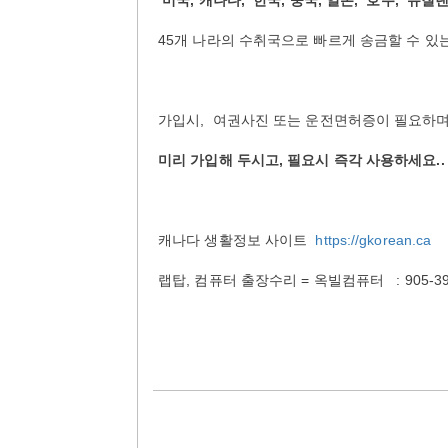
미국
,
캐나다
,
한국
,
중국
,
일본
,
호주
,
뉴질
45
개
나라의
수취국으로
빠르게
송금할
수
있
가입시
,
여권사진
또는
운전면허증이
필요하
미리
가입해
두시고
,
필요시
즉각
사용하세요
..
캐나다
생활정보
사이트
https://gkorean.ca
랩탑
,
컴퓨터
출장수리
=
옥빌컴퓨터
: 905-3