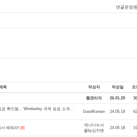
댓글운영
제목
작성자
작성일
조
웹관리자
26.01.20
3
인됨... Wirebarley 국제 송금 소개...
GoodKorean
24.05.19
6
캐나다뉴서
에서 배워라!
24.05.18
1
[0]
울by김치맨