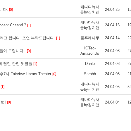
캐나다뉴서
습니다.
24.04.25
1
[0]
울by김치맨
캐나다뉴서
 Crisanti ?
24.04.16
1
[1]
울by김치맨
려고 합니다. 조언 부탁드립니다.
물푸레나무
24.04.14
2
[1]
IOTec-
만들어 드립니다..
24.04.08
2
[0]
AmazonUs
에 달린 한인 댓글들
Danle
24.04.08
2
[1]
airview Library Theater
Sarahh
24.04.08
2
[0]
캐나다뉴서
)
24.04.05
5
[1]
울by김치맨
캐나다뉴서
해법!
24.04.04
1
[0]
울by김치맨