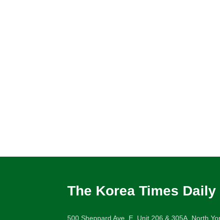
The Korea Times Daily
500 Sheppard Ave. E. Unit 206 & 305A, North Yor