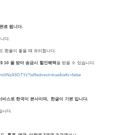
.
완료 됩니다.
입니다
.
도
환율이
좋을
때
유리합니다
.
$ 10
을
받아
송금시
할인혜택
을
받을
수
있습니다
.
om/i/NzA3OTYz?isRedirect=true&isKr=false
서비스로
한국이
본사이며
,
한글이
기본
입니다
.
습니다
.