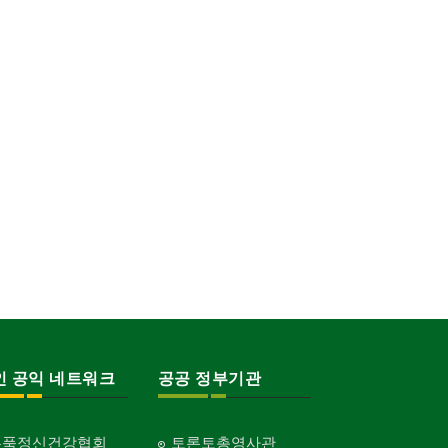
인 공익 네트워크
공공 정부기관
홍푹정신건강협회
토론토총영사관