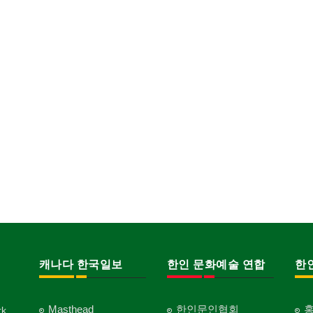
캐나다 한국일보
한인 문화예술 연합
한
Masthead
한인문인협회
k,