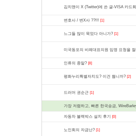
김치맨이 X (Twitter)에 쓴 글-VISA 
변호사 / 변X사 ??!!!
[1]
느그들 많이 묵었다 아니가?
[1]
미국동포의 비례대표의원 임명 요청을 절
인류의 종말?
[8]
평화누리특별자치도? 이건 뭡니까?
[2]
드러머 권순근
[1]
가장 저렴하고, 빠른 한국송금, WireBarl
자동차 블랙박스 설치 후기
[0]
노인회의 자금난?
[1]