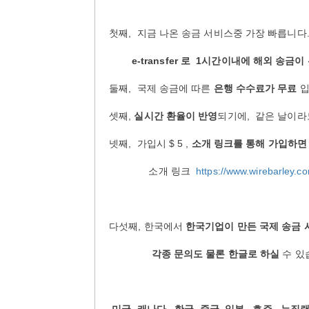
첫째
,
지금
나온
송금
서비스중
가장
빠릅니다
e-transfer 로
1
시간이내에
해외
송금이
둘째
,
국제
송금에
따른
은행
수수료가
무료
셋째
,
실시간
환율이
반영
되기에
,
같은
날이라
넷째
,
가입시
$ 5 ,
소개
링크를
통해
가입하면
소개
링크
https://www.wirebarley.c
다섯째
,
한국에서
한국기업이
만든
국제
송금
각종
문의도
물론
한글로
하실
수
있