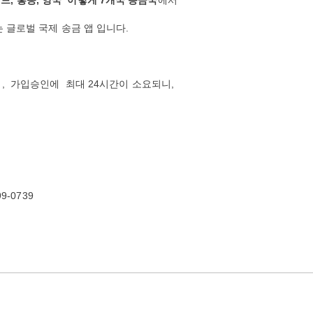
랜드
,
홍콩
,
영국
이렇게
7
개국
송금국
에서
는
글로벌
국제
송금
앱
입니다
.
며
,
가입승인에
최대
24
시간이
소요되니
,
99-0739