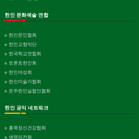
한인 문화예술 연합
한인문인협회
한인교향악단
한국학교연합회
토론토한인회
한인여성회
한인미술가협회
온주한인실협인협회
한인 공익 네트워크
홍푹정신건강협회
생명의전화