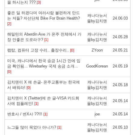
을 하시는지 ???
[3]
좋은 일 하겠다며 여러사람 불편하게 만드
캐나다뉴서
는 저들? 자선단체 Bike For Brain Health?
24.06.03
울by김치맨
[2]
해밀턴의 Aberdin Ave 가 온주 전체에서 가
캐나다뉴서
24.05.28
장 안좋은 도로라구?
울by김치맨
[1]
랩탑, 컴퓨터 고장 수리.. 출장수리..
ZYoon
24.05.21
[0]
미국, 캐나다에서 한국 송금 1시간 만에 입
금 확인됨... Wirebarley 국제 송금 소개...
GoodKorean
24.05.19
[0]
김치맨이 X 에 쓴글- 온주교통부는 한국에
캐나다뉴서
24.05.18
서 배워라!
울by김치맨
[0]
김치맨이 X (Twitter)에 쓴 글-VISA 카드회
캐나다뉴서
24.05.14
사에 컴플레인!
울by김치맨
[1]
변호사 / 변X사 ??!!!
joe
24.05.14
[1]
캐나다뉴서
느그들 많이 묵었다 아니가?
24.05.10
[1]
울by김치맨