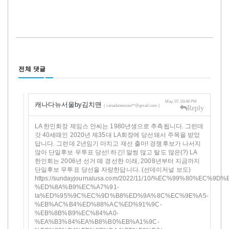
전체 댓글
May, 07, 03:46 PM
캐나다뉴서울by김치맨
( canadanewseo**@gmail.com )
Reply
LA 한인회장 제임스 안씨는 1980년생으로 추측됩니다. 그런데
갓 40세때인 2020년 제35대 LA회장에 당선돼서 주목을 받았
답니다. 그런데 2년임기 마치고 재선 출마! 경쟁후보가 나서지
않아 단일후보 무투표 당선! 하긴! 말썽 많고 탈도 많은(?) LA
한인회는 2006년 선거 떼 경선한 이래, 2008년부터 지금까지
단일후보 무투표 당선을 자랑한답니다. (선데이저널 보도)
https://sundayjournalusa.com/2022/11/10/%EC%99%80%EC%9
%ED%8A%B9%EC%A7%91-
la%ED%95%9C%EC%9D%B8%ED%9A%8C%EC%9E%A5-
%EB%AC%B4%ED%88%AC%ED%91%9C-
%EB%8B%B9%EC%84%A0-
%EA%B3%84%EA%B8%B0%EB%A1%9C-