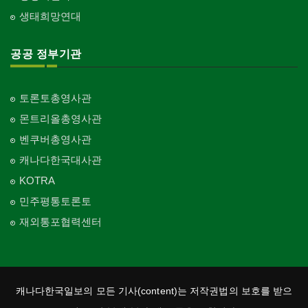
생태희망연대
공공 정부기관
토론토총영사관
몬트리올총영사관
벤쿠버총영사관
캐나다한국대사관
KOTRA
민주평통토론토
재외통포협력센터
캐나다한국일보의 모든 기사(content)는 저작권법의 보호를 받으