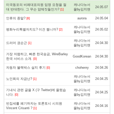
미국동포의 비례대표의원 임명 요청을 절
캐나다뉴서
24.05.07
대 반대한다. 그 무슨 얌체짓들인가?
울by김치맨
[1]
인류의 종말?
aurora
24.05.04
[8]
캐나다뉴서
평화누리특별자치도? 이건 뭡니까?
24.05.02
[2]
울by김치맨
캐나다뉴서
드러머 권순근
24.04.30
[1]
울by김치맨
가장 저렴하고, 빠른 한국송금, WireBarley
GoodKorean
24.04.30
한국 서비스 소개.
[0]
자동차 블랙박스 설치 후기
chohenry
24.04.26
[0]
캐나다뉴서
노인회의 자금난?
24.04.25
[1]
울by김치맨
기내식 관련 글을 X (구 Twitter)에 올렸습
캐나다뉴서
24.04.25
니다.
울by김치맨
[0]
빈집세를 폐기하자는 토론토시 시의원
캐나다뉴서
24.04.16
Vincent Crisanti ?
울by김치맨
[1]