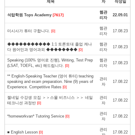
제목
자
작성일
웹관
석탑학원 Tops Academy
22.09.01
[7617]
리자
웹관
미시사가 튜터 구합니다.
17.08.23
[0]
리자
◆◆◆◆◆◆◆◆◆◆◆ 1:1 토론토대 졸업 캐나
웹관
17.08.23
다 원어민과 영어과외 ◆◆◆◆◆◆◆◆
리자
[0]
Speaking (100% 영어로 진행), Writing, Test Prep
웹관
17.08.23
(LSAT, TOEFL, etc) 해드립니다.
리자
[0]
** English-Speaking Teacher (영어 튜터) teaching
관리
speaking and exam preparation. Nine (9) years of
17.08.22
자
Experience. Competitive Rates
[0]
젤네일 수강생 모집 ＞＞스몰 비즈니스 ＞＞ 네일
관리
17.08.22
테크니션 과정반
자
[0]
관리
*homeworkvan* Tutoring Service
17.08.22
[0]
자
관리
■ English Lesson
17.08.22
[0]
자