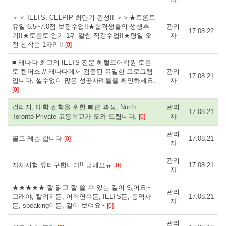
＜＜ IELTS, CELPIP 최단기 완성!! ＞＞★토론토
유일 6.5~7.0점 보장수업!!★합격생들의 생생후
관리
17.08.22
기!!★토론토 인기 1위 알쌤 직강수업!!★평일 오
자
전 선착순 1자리!!
[0]
■ 캐나다 최고의 IELTS 전문 헤럴드어학원 토론
토 캠퍼스 // 캐나다에서 검증된 유일한 프로그램
관리
17.08.21
입니다. 셀수없이 많은 성공사례들을 확인하세요.
자
[0]
컬리지, 대학 진학을 위한 빠른 과정, North
관리
17.08.21
Toronto Private 고등학교가 도와 드립니다.
자
[0]
관리
골프 레슨 합니다
17.08.21
[0]
자
관리
자체시험 튜터구합니다!! 급해요ㅠ
17.08.21
[0]
자
★★★★★ 잘 읽고 잘 쓸 수 있는 길이 있어요~
관리
그래야, 칼리지든, 어학연수든, IELTS든, 통역사
17.08.21
자
든, speaking이든, 길이 보여요~
[0]
관리