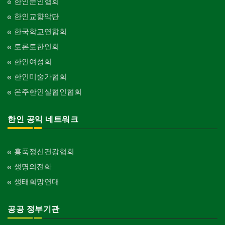
한인문인협회
한인교향악단
한국학교연합회
토론토한인회
한인여성회
한인미술가협회
온주한인실협인협회
한인 공익 네트워크
홍푹정신건강협회
생명의전화
생태희망연대
공공 정부기관