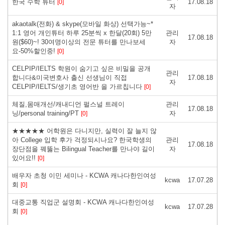
한국 수학 튜터
17.08.18
[0]
자
akaotalk(전화) & skype(모바일 화상) 선택가능~*
1:1 영어 개인튜터 하루 25분씩 x 한달(20회) 5만
관리
17.08.18
원($60)~! 30여명이상의 전문 튜터를 만나보세
자
요-50%할인중!
[0]
CELPIP/IELTS 학원이 숨기고 싶은 비밀을 공개
관리
합니다&미국변호사 출신 선생님이 직접
17.08.18
자
CELPIP/IELTS/생기초 영어반 을 가르칩니다
[0]
체질,몸매개선/캐내디언 펄스널 트레이
관리
17.08.18
닝/personal training/PT
자
[0]
★★★★★ 어학원은 다니지만, 실력이 잘 늘지 않
아 College 입학 후가 걱정되시나요? 한국학생의
관리
17.08.18
장단점을 꿰뚫는 Bilingual Teacher를 만나야 길이
자
있어요!!
[0]
배우자 초청 이민 세미나 - KCWA 캐나다한인여성
kcwa
17.07.28
회
[0]
대중교통 직업군 설명회 - KCWA 캐나다한인여성
kcwa
17.07.28
회
[0]