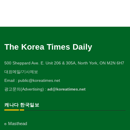
The Korea Times Daily
500 Sheppard Ave. E. Unit 206 & 305A, North York, ON M2N 6H7
대표메일/기사제보
Email : public@koreatimes.net
광고문의(Advertising) :
ad@koreatimes.net
캐나다 한국일보
Masthead