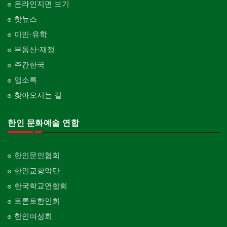
온라인지면 보기
핫뉴스
이민·유학
부동산·재정
주간한국
업소록
찾아오시는 길
한인 문화예술 연합
한인문인협회
한인교향악단
한국학교연합회
토론토한인회
한인여성회