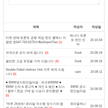
제목
작성자
작성일
캐나다 토론
티켓 판매-토론토 공항 픽업 한인 콜택시 저
토 한인 민
24.10.04
렴한 폰647-763-6275카톡eAirportTaxi
[1]
박
귀국으로 묘지 싸게 팝니다.
Sook
24.09.19
[0]
쓸만한 고급 옷장을 거져 드립니다.
Sook
24.09.16
[0]
Double-Sided shelves Unit 아주 싸게 드립
sam
24.09.11
니다
[0]
■ BMW공식한인딜러쉽 - 파크뷰BMW ■
BMW 신차 & 중고차 ■ 개인 & 법인 ■ 리스
BMW 공식
24.09.05
/ 할부 / 현금 구매 및 시승식 문의환영! ■
한인딜러쉽
[0]
"하루 24센트! 퓨리얼 직수형 정수기와 함
퓨리얼캐나
24.09.01