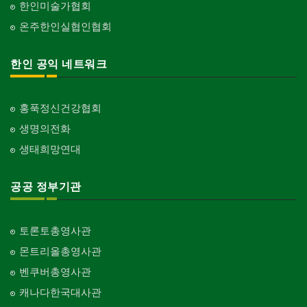
한인미술가협회
온주한인실협인협회
한인 공익 네트워크
홍푹정신건강협회
생명의전화
생태희망연대
공공 정부기관
토론토총영사관
몬트리올총영사관
벤쿠버총영사관
캐나다한국대사관