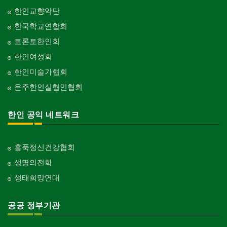
한인교향악단
한국학교연합회
토론토한인회
한인여성회
한인미술가협회
온주한인실협인협회
한인 공익 네트워크
홍푹정신건강협회
생명의전화
생태희망연대
공공 정부기관