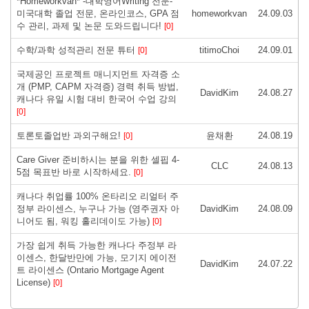
*Homeworkvan* -대학영어Writing 전문-
미국대학 졸업 전문, 온라인코스, GPA 점
homeworkvan
24.09.03
수 관리, 과제 및 논문 도와드립니다!
[0]
수학/과학 성적관리 전문 튜터
titimoChoi
24.09.01
[0]
국제공인 프로젝트 매니지먼트 자격증 소
개 (PMP, CAPM 자격증) 경력 취득 방법,
DavidKim
24.08.27
캐나다 유일 시험 대비 한국어 수업 강의
[0]
토론토졸업반 과외구해요!
윤채환
24.08.19
[0]
Care Giver 준비하시는 분을 위한 셀핍 4-
CLC
24.08.13
5점 목표반 바로 시작하세요.
[0]
캐나다 취업률 100% 온타리오 리얼터 주
정부 라이센스, 누구나 가능 (영주권자 아
DavidKim
24.08.09
니어도 됨, 워킹 홀리데이도 가능)
[0]
가장 쉽게 취득 가능한 캐나다 주정부 라
이센스, 한달반만에 가능, 모기지 에이전
DavidKim
24.07.22
트 라이센스 (Ontario Mortgage Agent
License)
[0]