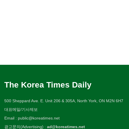
The Korea Times Daily
500 Sheppard Ave. E. Unit 206 & 305A, North York, ON M2N 6H7
대표메일/기사제보
Email : public@koreatimes.net
광고문의(Advertising) :
ad@koreatimes.net