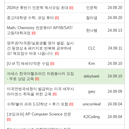
2024년 후반기 인문학 독서모임 초대
인문학
24.09.20
[0]
중고/대학생 수학, 코딩 튜터
찰리샘
24.09.20
[0]
Math, Chemistry 전문튜터! AP/IB/SAT/
한나쌤
24.09.13
고등/대학과정
[0]
영주권/자격증/실용생활 영어 셀핍, 실시
간 동영상 & 패키지로 반복해 공부하세
CLC
24.09.11
요! 목표점수 바로 나옵니다.
[0]
[U of T] 에세이/작문 수업
Kim
24.09.10
[0]
석세스 한국어헬프라인 자원봉사자 모집
abbybaek
24.09.10
- 무료 상담 교육
[0]
미국연방국세청이 발급하는 미국 세무사
gary
24.09.09
라이센스 취득을 위한 교육
[0]
수학/불어 과외 1-12학년 + 후기 포함
unicornleaf
24.09.04
[0]
[코딩과외] AP Computer Science 전문
K2Coding
24.09.04
[0]